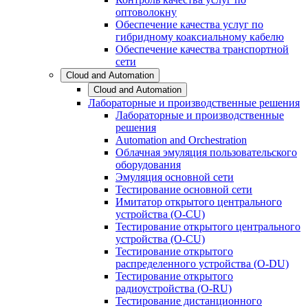
оптоволокну
Обеспечение качества услуг по
гибридному коаксиальному кабелю
Обеспечение качества транспортной
сети
Cloud and Automation
Cloud and Automation
Лабораторные и производственные решения
Лабораторные и производственные
решения
Automation and Orchestration
Облачная эмуляция пользовательского
оборудования
Эмуляция основной сети
Тестирование основной сети
Имитатор открытого центрального
устройства (O-CU)
Тестирование открытого центрального
устройства (O-CU)
Тестирование открытого
распределенного устройства (O-DU)
Тестирование открытого
радиоустройства (O-RU)
Тестирование дистанционного