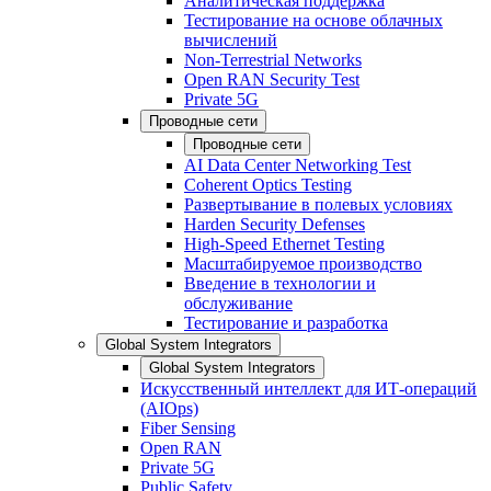
Аналитическая поддержка
Тестирование на основе облачных
вычислений
Non-Terrestrial Networks
Open RAN Security Test
Private 5G
Проводные сети
Проводные сети
AI Data Center Networking Test
Coherent Optics Testing
Развертывание в полевых условиях
Harden Security Defenses
High-Speed Ethernet Testing
Масштабируемое производство
Введение в технологии и
обслуживание
Тестирование и разработка
Global System Integrators
Global System Integrators
Искусственный интеллект для ИТ-операций
(AIOps)
Fiber Sensing
Open RAN
Private 5G
Public Safety