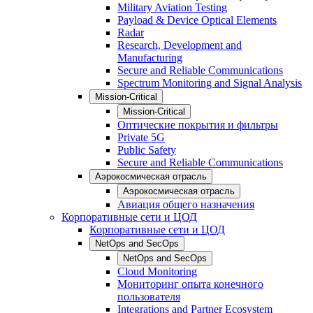
Military Aviation Testing
Payload & Device Optical Elements
Radar
Research, Development and
Manufacturing
Secure and Reliable Communications
Spectrum Monitoring and Signal Analysis
Mission-Critical
Mission-Critical
Оптические покрытия и фильтры
Private 5G
Public Safety
Secure and Reliable Communications
Аэрокосмическая отрасль
Аэрокосмическая отрасль
Авиация общего назначения
Корпоративные сети и ЦОД
Корпоративные сети и ЦОД
NetOps and SecOps
NetOps and SecOps
Cloud Monitoring
Мониторинг опыта конечного
пользователя
Integrations and Partner Ecosystem