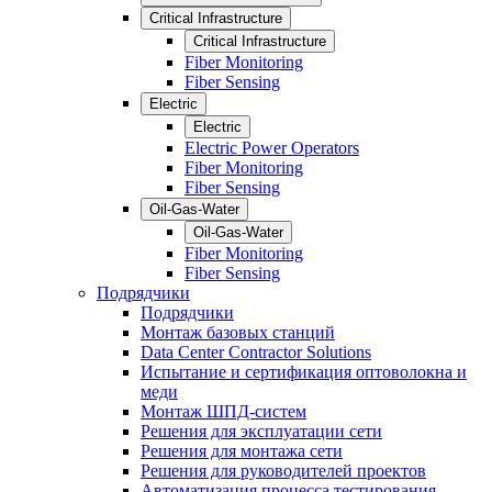
Critical Infrastructure
Critical Infrastructure
Fiber Monitoring
Fiber Sensing
Electric
Electric
Electric Power Operators
Fiber Monitoring
Fiber Sensing
Oil-Gas-Water
Oil-Gas-Water
Fiber Monitoring
Fiber Sensing
Подрядчики
Подрядчики
Монтаж базовых станций
Data Center Contractor Solutions
Испытание и сертификация оптоволокна и
меди
Монтаж ШПД-систем
Решения для эксплуатации сети
Решения для монтажа сети
Решения для руководителей проектов
Автоматизация процесса тестирования