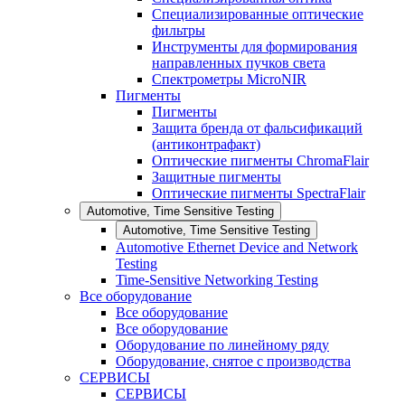
Специализированные оптические
фильтры
Инструменты для формирования
направленных пучков света
Спектрометры MicroNIR
Пигменты
Пигменты
Защита бренда от фальсификаций
(антиконтрафакт)
Оптические пигменты ChromaFlair
Защитные пигменты
Оптические пигменты SpectraFlair
Automotive, Time Sensitive Testing
Automotive, Time Sensitive Testing
Automotive Ethernet Device and Network
Testing
Time-Sensitive Networking Testing
Все оборудование
Все оборудование
Все оборудование
Оборудование по линейному ряду
Оборудование, снятое с производства
СЕРВИСЫ
СЕРВИСЫ