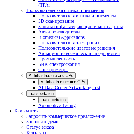
(TPA)
Пользовательская оптика и пигменты
Пользовательская оптика и пигменты
3D сканирование
Зашита от фальсификаций и контрафакта
Автопроизводители
Biomedical Applications
Пользовательская электроника
Пользовательские цветовые решения
Авиационно-космические предприятия
Промышленность
БИК-спектроскопия
Спектрометры
AI Infrastructure and OPs
AI Infrastructure and OPs
AI Data Center Networking Test
Transportation
Transportation
Automotive Testing
Как купить
Запросить коммерческое предложение
Запросить демо
Статус заказа
Контакты