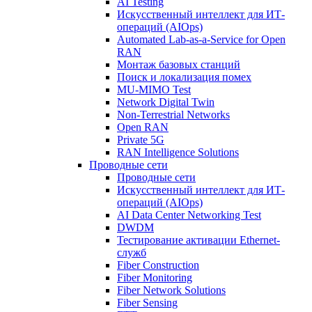
AI Testing
Искусственный интеллект для ИТ-
операций (AIOps)
Automated Lab-as-a-Service for Open
RAN
Монтаж базовых станций
Поиск и локализация помех
MU-MIMO Test
Network Digital Twin
Non-Terrestrial Networks
Open RAN
Private 5G
RAN Intelligence Solutions
Проводные сети
Проводные сети
Искусственный интеллект для ИТ-
операций (AIOps)
AI Data Center Networking Test
DWDM
Тестирование активации Ethernet-
служб
Fiber Construction
Fiber Monitoring
Fiber Network Solutions
Fiber Sensing