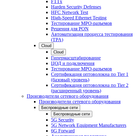
FTTx
Harden Security Defenses
HFC Network Test
High-Speed Ethernet Testing
Тестирование МРО-разъемов
Решения для PON
Автоматизация процесса тестирования
(TPA)
Cloud
Cloud
Гипермасштабирование
ЦОД и подключения
Тестирование МРО-разъемов
Сертификация оптоволокна по Tier 1
(базовый уровень)
Сертификация оптоволокна по Tier 2
(расширенный уровень)
Производители сетевого оборудования
Производители сетевого оборудования
Беспроводные сети
Беспроводные сети
5G Security
5G Network Equipment Manufacturers
6G Forward