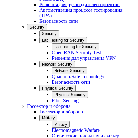
Решения для руководителей проектов
Автоматизация процесса тестирования
(TPA)
Безопасность сети
Security
Security
Lab Testing for Security
Lab Testing for Security
Open RAN Security Test
Решения для управления VPN
Network Security
Network Security
Quantum-Safe Technology
Безопасность сети
Physical Security
Physical Security
Fiber Sensing
Госсектор и оборона
Госсектор и оборона
Military
Military
Electromagnetic Warfare
Оптические покрытия и фильтры