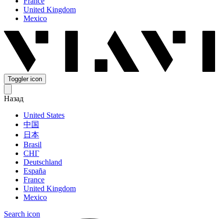
France
United Kingdom
Mexico
Toggler icon
Назад
United States
中国
日本
Brasil
СНГ
Deutschland
España
France
United Kingdom
Mexico
Search icon