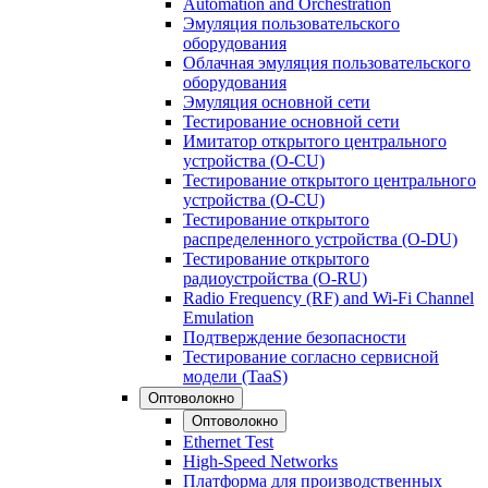
Automation and Orchestration
Эмуляция пользовательского
оборудования
Облачная эмуляция пользовательского
оборудования
Эмуляция основной сети
Тестирование основной сети
Имитатор открытого центрального
устройства (O-CU)
Тестирование открытого центрального
устройства (O-CU)
Тестирование открытого
распределенного устройства (O-DU)
Тестирование открытого
радиоустройства (O-RU)
Radio Frequency (RF) and Wi-Fi Channel
Emulation
Подтверждение безопасности
Тестирование согласно сервисной
модели (TaaS)
Оптоволокно
Оптоволокно
Ethernet Test
High-Speed Networks
Платформа для производственных