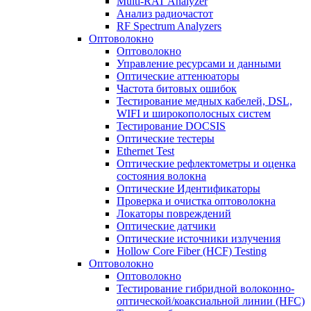
Multi-RAT Analyzer
Анализ радиочастот
RF Spectrum Analyzers
Оптоволокно
Оптоволокно
Управление ресурсами и данными
Оптические aттенюаторы
Частота битовых ошибок
Тестирование медных кабелей, DSL,
WIFI и широкополосных систем
Тестирование DOCSIS
Оптические тестеры
Ethernet Test
Оптические рефлектометры и оценка
состояния волокна
Оптические Идентификаторы
Проверка и очистка оптоволокна
Локаторы повреждений
Оптические датчики
Оптические источники излучения
Hollow Core Fiber (HCF) Testing
Оптоволокно
Оптоволокно
Тестирование гибридной волоконно-
оптической/коаксиальной линии (HFC)