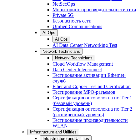
NetSecOps
Мониторинг производительности сети
Private 5G
Безопасность сети
Unified Communications
AI Ops
AI Ops
AI Data Center Networking Test
Network Technicians
Network Technicians
Cloud Workflow Management
Data Center Interconnect
Тестирование активации Ethernet-
служб
Fiber and Copper Test and Certification
Тестирование МРО-разъемов
Сертификация оптоволокна по Tier 1
(базовый уровень)
Сертификация оптоволокна по Tier 2
(расширенный уровень)
Тестирование производительности
WLAN
Infrastructure and Utilities
Infrastructure and Utilities