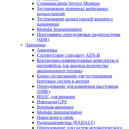
Communications Service Monitors
Тестирование наземных мобильных
радиостанций
Тестирование радиостанций военного
назначения
Modular Instrumentation
Программно определяемые радиосистемы
(SDR)
Авионика
Авионика
Соответствие стандарту ADS-B
Контрольно-измерительные комплекты и
интерфейсы для анализа количества
авиационного топлива
Блоки согласования для тестирования
бортовых систем и антенн
Оборудование для измерения расстояния
(DME)
ВОЛС для авиации
Имитация GPS
Военная авионика
Modular Instrumentation
Навигация и связь
Радиоальтиметры (RADALT)
Оборудование для систем автоматического