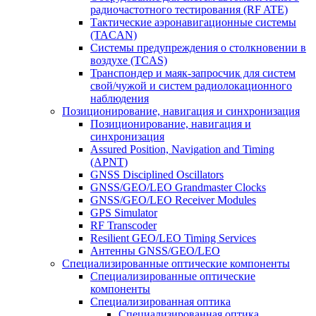
радиочастотного тестирования (RF ATE)
Тактические аэронавигационные системы
(TACAN)
Системы предупреждения о столкновении в
воздухе (TCAS)
Транспондер и маяк-запросчик для систем
свой/чужой и систем радиолокационного
наблюдения
Позиционирование, навигация и синхронизация
Позиционирование, навигация и
синхронизация
Assured Position, Navigation and Timing
(APNT)
GNSS Disciplined Oscillators
GNSS/GEO/LEO Grandmaster Clocks
GNSS/GEO/LEO Receiver Modules
GPS Simulator
RF Transcoder
Resilient GEO/LEO Timing Services
Антенны GNSS/GEO/LEO
Специализированные оптические компоненты
Специализированные оптические
компоненты
Специализированная оптика
Специализированная оптика