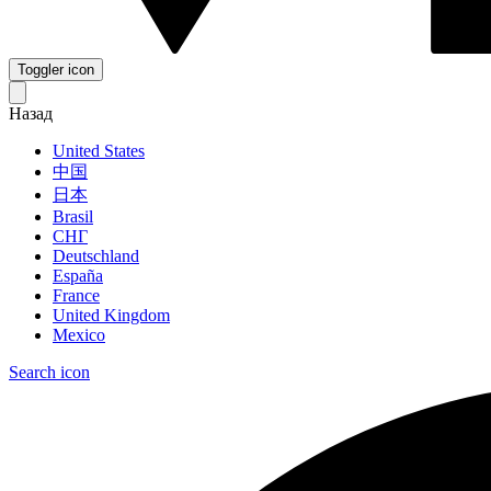
Toggler icon
Назад
United States
中国
日本
Brasil
СНГ
Deutschland
España
France
United Kingdom
Mexico
Search icon