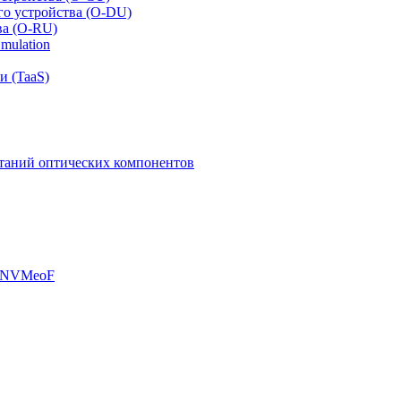
го устройства (O-DU)
ва (O-RU)
mulation
и (TaaS)
таний оптических компонентов
, NVMeoF