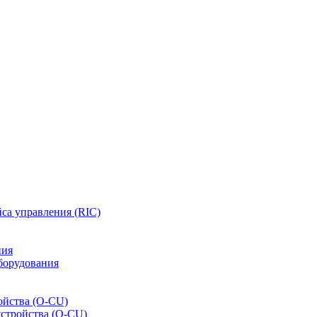
са управления (RIC)
ния
борудования
ойства (O-CU)
устройства (O-CU)