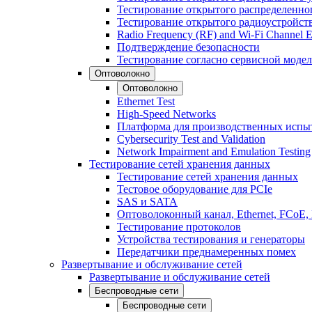
Тестирование открытого распределенно
Тестирование открытого радиоустройст
Radio Frequency (RF) and Wi-Fi Channel E
Подтверждение безопасности
Тестирование согласно сервисной модел
Оптоволокно
Оптоволокно
Ethernet Test
High-Speed Networks
Платформа для производственных испы
Cybersecurity Test and Validation
Network Impairment and Emulation Testing
Тестирование сетей хранения данных
Тестирование сетей хранения данных
Тестовое оборудование для PCIe
SAS и SATA
Оптоволоконный канал, Ethernet, FCoE
Тестирование протоколов
Устройства тестирования и генераторы
Передатчики преднамеренных помех
Развертывание и обслуживание сетей
Развертывание и обслуживание сетей
Беспроводные сети
Беспроводные сети