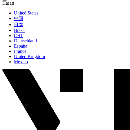
Назад
United States
中国
日本
Brasil
СНГ
Deutschland
España
France
United Kingdom
Mexico