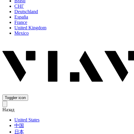
Brasil
СНГ
Deutschland
España
France
United Kingdom
Mexico
Toggler icon
Назад
United States
中国
日本