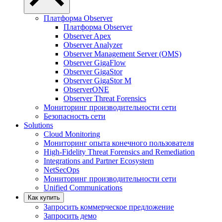
Платформа Observer
Платформа Observer
Observer Apex
Observer Analyzer
Observer Management Server (OMS)
Observer GigaFlow
Observer GigaStor
Observer GigaStor M
ObserverONE
Observer Threat Forensics
Мониторинг производительности сети
Безопасность сети
Solutions
Cloud Monitoring
Мониторинг опыта конечного пользователя
High-Fidelity Threat Forensics and Remediation
Integrations and Partner Ecosystem
NetSecOps
Мониторинг производительности сети
Unified Communications
Как купить
Запросить коммерческое предложение
Запросить демо