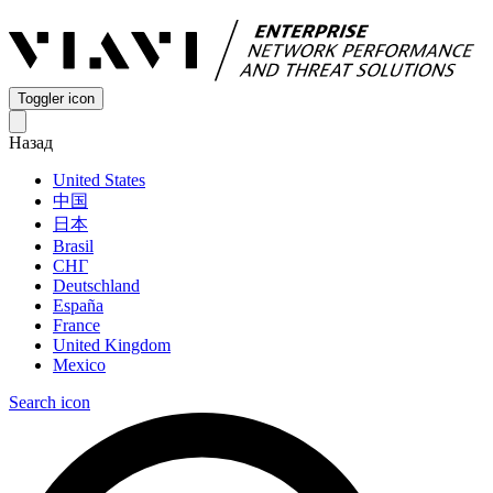
Toggler icon
Назад
United States
中国
日本
Brasil
СНГ
Deutschland
España
France
United Kingdom
Mexico
Search icon