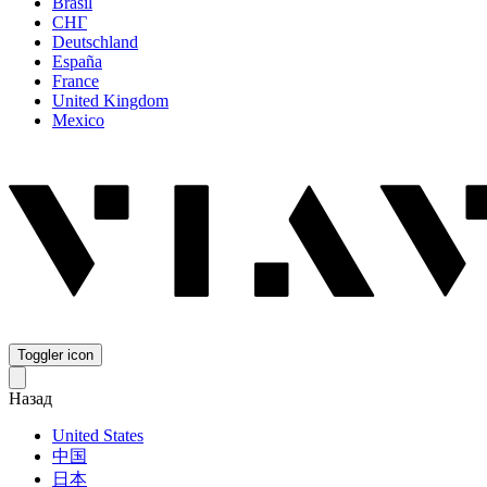
Brasil
СНГ
Deutschland
España
France
United Kingdom
Mexico
Toggler icon
Назад
United States
中国
日本