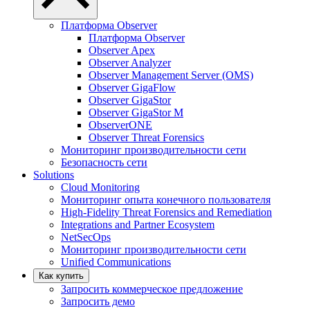
Платформа Observer
Платформа Observer
Observer Apex
Observer Analyzer
Observer Management Server (OMS)
Observer GigaFlow
Observer GigaStor
Observer GigaStor M
ObserverONE
Observer Threat Forensics
Мониторинг производительности сети
Безопасность сети
Solutions
Cloud Monitoring
Мониторинг опыта конечного пользователя
High-Fidelity Threat Forensics and Remediation
Integrations and Partner Ecosystem
NetSecOps
Мониторинг производительности сети
Unified Communications
Как купить
Запросить коммерческое предложение
Запросить демо