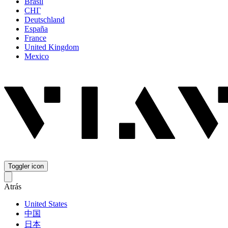
Brasil
СНГ
Deutschland
España
France
United Kingdom
Mexico
Toggler icon
Atrás
United States
中国
日本