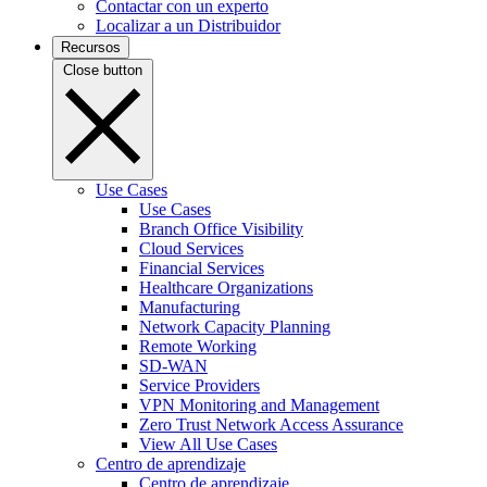
Contactar con un experto
Localizar a un Distribuidor
Recursos
Close button
Use Cases
Use Cases
Branch Office Visibility
Cloud Services
Financial Services
Healthcare Organizations
Manufacturing
Network Capacity Planning
Remote Working
SD-WAN
Service Providers
VPN Monitoring and Management
Zero Trust Network Access Assurance
View All Use Cases
Centro de aprendizaje
Centro de aprendizaje