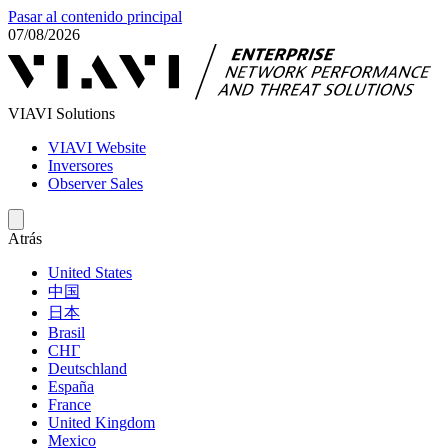
Pasar al contenido principal
07/08/2026
VIAVI Solutions
VIAVI Website
Inversores
Observer Sales
Atrás
United States
中国
日本
Brasil
СНГ
Deutschland
España
France
United Kingdom
Mexico