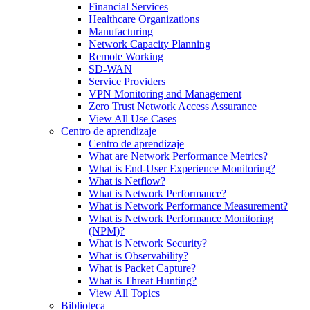
Financial Services
Healthcare Organizations
Manufacturing
Network Capacity Planning
Remote Working
SD-WAN
Service Providers
VPN Monitoring and Management
Zero Trust Network Access Assurance
View All Use Cases
Centro de aprendizaje
Centro de aprendizaje
What are Network Performance Metrics?
What is End-User Experience Monitoring?
What is Netflow?
What is Network Performance?
What is Network Performance Measurement?
What is Network Performance Monitoring
(NPM)?
What is Network Security?
What is Observability?
What is Packet Capture?
What is Threat Hunting?
View All Topics
Biblioteca