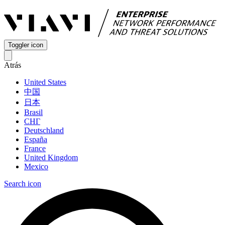
Toggler icon
Atrás
United States
中国
日本
Brasil
СНГ
Deutschland
España
France
United Kingdom
Mexico
Search icon