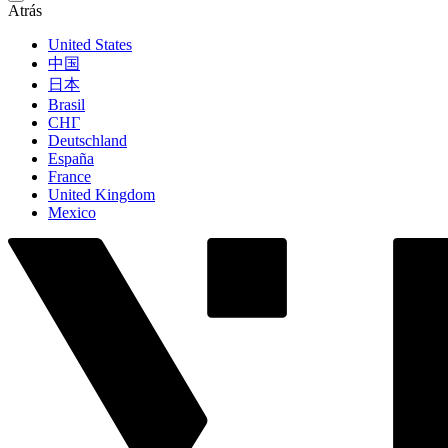
Atrás
United States
中国
日本
Brasil
СНГ
Deutschland
España
France
United Kingdom
Mexico