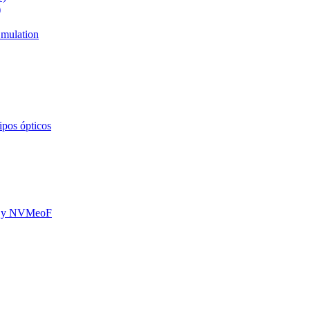
)
mulation
ipos ópticos
oE y NVMeoF