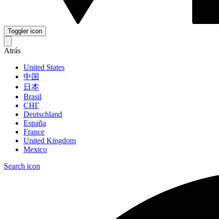
Toggler icon
Atrás
United States
中国
日本
Brasil
СНГ
Deutschland
España
France
United Kingdom
Mexico
Search icon