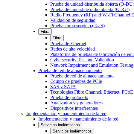
Prueba de unidad distribuida abierta (O-DU
Prueba de unidad de radio abierta (O-RU)
Radio Frequency (RF) and Wi-Fi Channel E
Validación de seguridad
Prueba como servicio (TaaS)
Fibra
Fibra
Prueba de Ethernet
Redes de alta velocidad
Plataforma de pruebas de fabricación de equ
Cybersecurity Test and Validation
Network Impairment and Emulation Testing
Prueba de red de almacenamiento
Prueba de red de almacenamiento
Equipo de pruebas de PCIe
SAS y SATA
Tecnologías Fibre Channel, Ethernet, FC
Prueba de protocolo
Analizadores y generadores
Dispositivos interferentes
Implementación y mantenimiento de la red
Implementación y mantenimiento de la red
Servicios inalámbricos
Servicios inalámbricos