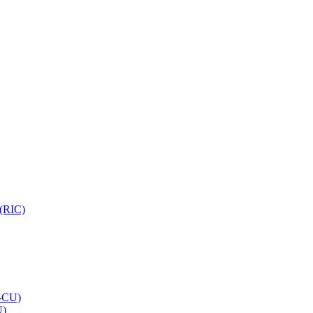
 (RIC)
O-CU)
U)