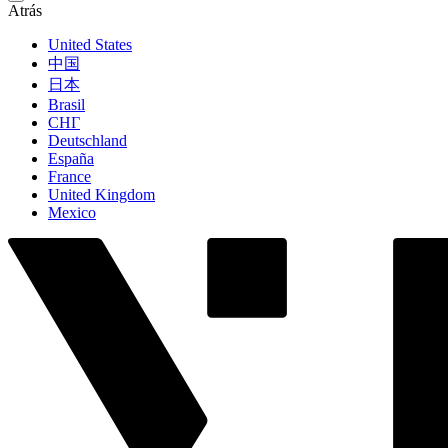
Atrás
United States
中国
日本
Brasil
СНГ
Deutschland
España
France
United Kingdom
Mexico