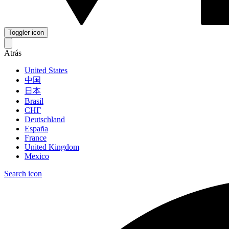
Toggler icon
Atrás
United States
中国
日本
Brasil
СНГ
Deutschland
España
France
United Kingdom
Mexico
Search icon