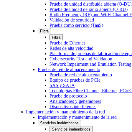
Prueba de unidad distribuida abierta (O-DU
Prueba de unidad de radio abierta (O-RU)
Radio Frequency (RF) and Wi-Fi Channel E
Validación de seguridad
Prueba como servicio (TaaS)
Fibra
Fibra
Prueba de Ethernet
Redes de alta velocidad
Plataforma de pruebas de fabricación de equ
Cybersecurity Test and Validation
Network Impairment and Emulation Testing
Prueba de red de almacenamiento
Prueba de red de almacenamiento
Equipo de pruebas de PCIe
SAS y SATA
Tecnologías Fibre Channel, Ethernet, FC
Prueba de protocolo
Analizadores y generadores
Dispositivos interferentes
Implementación y mantenimiento de la red
Implementación y mantenimiento de la red
Servicios inalámbricos
Servicios inalámbricos