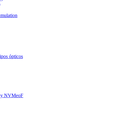
)
mulation
ipos ópticos
oE y NVMeoF