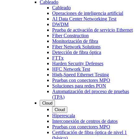
Cableado
Cableado
Operaciones de inteligencia artificial
AI Data Center Networking Test
DWDM
Prueba de activación de servicio Ethernet
Fiber Construction
Monitorización de fibra
Fiber Network Solutions
Detección de fibra óptica
FTTx
Harden Security Defenses
HFC Network Test
High-Speed Ethernet Testing
Pruebas con conectores MPO
Soluciones para redes PON
Automatización del proceso de pruebas
(TPA)
Cloud
Cloud
Hiperescala
Interconexión de centros de datos
Pruebas con conectores MPO
Certificación de fibra óptica de nivel 1
(básico)