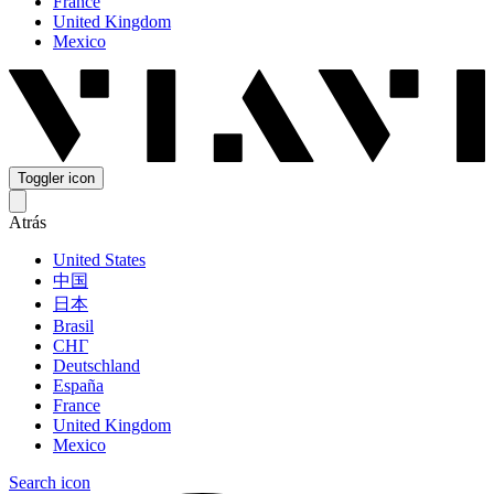
France
United Kingdom
Mexico
Toggler icon
Atrás
United States
中国
日本
Brasil
СНГ
Deutschland
España
France
United Kingdom
Mexico
Search icon