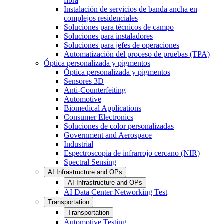
fibra
Instalación de servicios de banda ancha en
complejos residenciales
Soluciones para técnicos de campo
Soluciones para instaladores
Soluciones para jefes de operaciones
Automatización del proceso de pruebas (TPA)
Óptica personalizada y pigmentos
Óptica personalizada y pigmentos
Sensores 3D
Anti-Counterfeiting
Automotive
Biomedical Applications
Consumer Electronics
Soluciones de color personalizadas
Government and Aerospace
Industrial
Espectroscopia de infrarrojo cercano (NIR)
Spectral Sensing
AI Infrastructure and OPs
AI Infrastructure and OPs
AI Data Center Networking Test
Transportation
Transportation
Automotive Testing