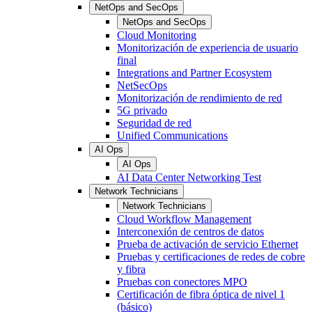
NetOps and SecOps
NetOps and SecOps
Cloud Monitoring
Monitorización de experiencia de usuario
final
Integrations and Partner Ecosystem
NetSecOps
Monitorización de rendimiento de red
5G privado
Seguridad de red
Unified Communications
AI Ops
AI Ops
AI Data Center Networking Test
Network Technicians
Network Technicians
Cloud Workflow Management
Interconexión de centros de datos
Prueba de activación de servicio Ethernet
Pruebas y certificaciones de redes de cobre
y fibra
Pruebas con conectores MPO
Certificación de fibra óptica de nivel 1
(básico)