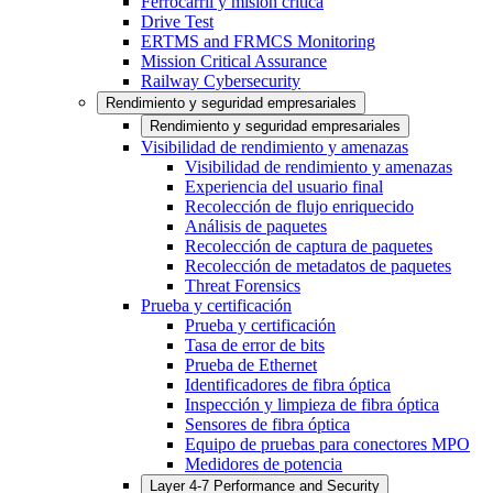
Ferrocarril y misión crítica
Drive Test
ERTMS and FRMCS Monitoring
Mission Critical Assurance
Railway Cybersecurity
Rendimiento y seguridad empresariales
Rendimiento y seguridad empresariales
Visibilidad de rendimiento y amenazas
Visibilidad de rendimiento y amenazas
Experiencia del usuario final
Recolección de flujo enriquecido
Análisis de paquetes
Recolección de captura de paquetes
Recolección de metadatos de paquetes
Threat Forensics
Prueba y certificación
Prueba y certificación
Tasa de error de bits
Prueba de Ethernet
Identificadores de fibra óptica
Inspección y limpieza de fibra óptica
Sensores de fibra óptica
Equipo de pruebas para conectores MPO
Medidores de potencia
Layer 4-7 Performance and Security