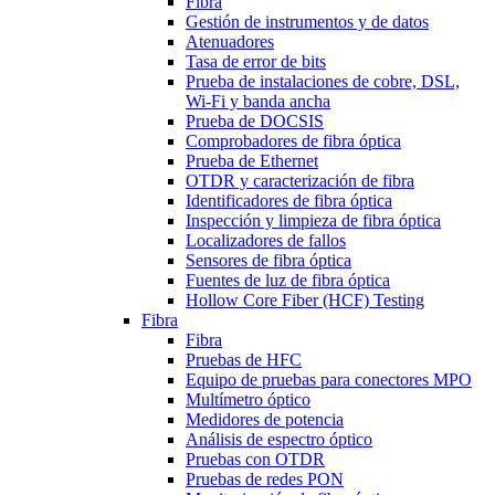
Fibra
Gestión de instrumentos y de datos
Atenuadores
Tasa de error de bits
Prueba de instalaciones de cobre, DSL,
Wi-Fi y banda ancha
Prueba de DOCSIS
Comprobadores de fibra óptica
Prueba de Ethernet
OTDR y caracterización de fibra
Identificadores de fibra óptica
Inspección y limpieza de fibra óptica
Localizadores de fallos
Sensores de fibra óptica
Fuentes de luz de fibra óptica
Hollow Core Fiber (HCF) Testing
Fibra
Fibra
Pruebas de HFC
Equipo de pruebas para conectores MPO
Multímetro óptico
Medidores de potencia
Análisis de espectro óptico
Pruebas con OTDR
Pruebas de redes PON