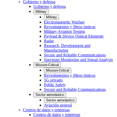
Gobierno y defensa
Gobierno y defensa
Military
Military
Electromagnetic Warfare
Revestimientos y filtros ópticos
Military Aviation Testing
Payload & Device Optical Elements
Radar
Research, Development and
Manufacturing
Secure and Reliable Communications
Spectrum Monitoring and Signal Analysis
Mission-Critical
Mission-Critical
Revestimientos y filtros ópticos
5G privado
Public Safety
Secure and Reliable Communications
Sector aeronáutico
Sector aeronáutico
Aviación general
Centros de datos y empresas
Centros de datos y empresas