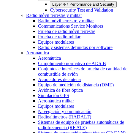
Layer 4-7 Performance and Security
Cybersecurity Test and Validation
Radio móvil terrestre y militar
Radio móvil terrestre y militar
Communications Service Monitors
Prueba de radio móvil terrestre
Prueba de radio militar
Equipos modulares
Radio y sistemas definidos por software
Aeronáutica
Aeronáutica
Cumplimiento normativo de ADS-B
Conjuntos e interfaces de prueba de cantidad de
combustible de avión
Acopladores de antena
Equipo de medición de distancia (DME)
Aviónica de fibra óptica
Simulación GPS
Aeronáutica militar
Equipos modulares
Navegación y comunicación
Radioaltímetros (RADALT)
Sistemas de equipo de pruebas automáticas de
radiofrecuencia (RF ATE)
Sistema de navegación aérea táctica (TACAN)