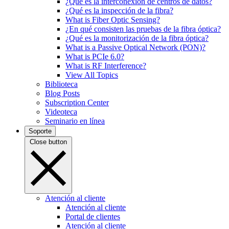
¿Qué es la interconexión de centros de datos?
¿Qué es la inspección de la fibra?
What is Fiber Optic Sensing?
¿En qué consisten las pruebas de la fibra óptica?
¿Qué es la monitorización de la fibra óptica?
What is a Passive Optical Network (PON)?
What is PCIe 6.0?
What is RF Interference?
View All Topics
Biblioteca
Blog Posts
Subscription Center
Videoteca
Seminario en línea
Soporte
Close button
Atención al cliente
Atención al cliente
Portal de clientes
Atención al cliente