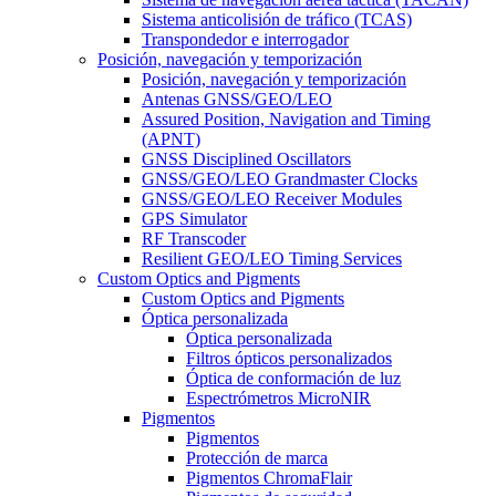
Sistema anticolisión de tráfico (TCAS)
Transpondedor e interrogador
Posición, navegación y temporización
Posición, navegación y temporización
Antenas GNSS/GEO/LEO
Assured Position, Navigation and Timing
(APNT)
GNSS Disciplined Oscillators
GNSS/GEO/LEO Grandmaster Clocks
GNSS/GEO/LEO Receiver Modules
GPS Simulator
RF Transcoder
Resilient GEO/LEO Timing Services
Custom Optics and Pigments
Custom Optics and Pigments
Óptica personalizada
Óptica personalizada
Filtros ópticos personalizados
Óptica de conformación de luz
Espectrómetros MicroNIR
Pigmentos
Pigmentos
Protección de marca
Pigmentos ChromaFlair