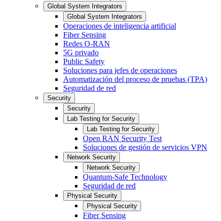
Global System Integrators
Global System Integrators
Operaciones de inteligencia artificial
Fiber Sensing
Redes O-RAN
5G privado
Public Safety
Soluciones para jefes de operaciones
Automatización del proceso de pruebas (TPA)
Seguridad de red
Security
Security
Lab Testing for Security
Lab Testing for Security
Open RAN Security Test
Soluciones de gestión de servicios VPN
Network Security
Network Security
Quantum-Safe Technology
Seguridad de red
Physical Security
Physical Security
Fiber Sensing