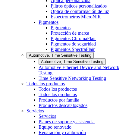
Óptica personalizada
Filtros ópticos personalizados
Óptica de conformación de luz
Espectrómetros MicroNIR
Pigmentos
Pigmentos
Protección de marca
Pigmentos ChromaFlair
Pigmentos de seguridad
Pigmentos SpectraFlair
Automotive, Time Sensitive Testing
Automotive, Time Sensitive Testing
Automotive Ethernet Device and Network
Testing
Time-Sensitive Networking Testing
Todos los productos
Todos los productos
Todos los productos
Productos por familia
Productos descatalogados
Servicios
Servicios
Planes de soporte y asistencia
Equipo renovado
Reparación y calibración