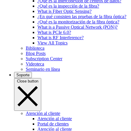
¿Qué es la interconexión de centros de datos?
¿Qué es la inspección de la fibra?
What is Fiber Optic Sensing?
¿En qué consisten las pruebas de la fibra óptica?
¿Qué es la monitorización de la fibra óptica?
What is a Passive Optical Network (PON)?
What is PCIe 6.0?
What is RF Interference?
View All Topics
Biblioteca
Blog Posts
Subscription Center
Videoteca
Seminario en línea
Soporte
Close button
Atención al cliente
Atención al cliente
Portal de clientes
Atención al cliente