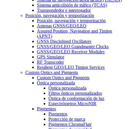
Sistema anticolisión de tráfico (TCAS)
Transpondedor e interrogador
Posición, navegación y temporización
Posición, navegación y temporización
Antenas GNSS/GEO/LEO
Assured Position, Navigation and Timing
(APNT)
GNSS Disciplined Oscillators
GNSS/GEO/LEO Grandmaster Clocks
GNSS/GEO/LEO Receiver Modules
GPS Simulator
RF Transcoder
Resilient GEO/LEO Timing Services
Custom Optics and Pigments
Custom Optics and Pigments
Óptica personalizada
Óptica personalizada
Filtros ópticos personalizados
Óptica de conformación de luz
Espectrómetros MicroNIR
Pigmentos
Pigmentos
Protección de marca
Pigmentos ChromaFlair