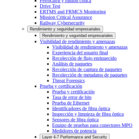
Ferrocarril y misión crítica
Drive Test
ERTMS and FRMCS Monitoring
Mission Critical Assurance
Railway Cybersecurity
Rendimiento y seguridad empresariales
Rendimiento y seguridad empresariales
Visibilidad de rendimiento y amenazas
Visibilidad de rendimiento y amenazas
Experiencia del usuario final
Recolección de flujo enriquecido
Análisis de paquetes
Recolección de captura de paquetes
Recolección de metadatos de paquetes
Threat Forensics
Prueba y certificación
Prueba y certificación
Tasa de error de bits
Prueba de Ethernet
Identificadores de fibra óptica
Inspección y limpieza de fibra óptica
Sensores de fibra óptica
Equipo de pruebas para conectores MPO
Medidores de potencia
Layer 4-7 Performance and Security