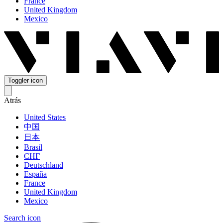
France
United Kingdom
Mexico
Toggler icon
Atrás
United States
中国
日本
Brasil
СНГ
Deutschland
España
France
United Kingdom
Mexico
Search icon