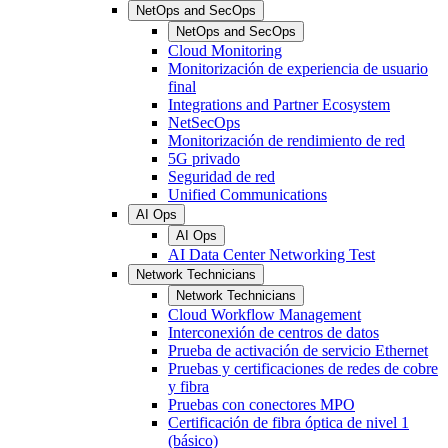
NetOps and SecOps
NetOps and SecOps
Cloud Monitoring
Monitorización de experiencia de usuario
final
Integrations and Partner Ecosystem
NetSecOps
Monitorización de rendimiento de red
5G privado
Seguridad de red
Unified Communications
AI Ops
AI Ops
AI Data Center Networking Test
Network Technicians
Network Technicians
Cloud Workflow Management
Interconexión de centros de datos
Prueba de activación de servicio Ethernet
Pruebas y certificaciones de redes de cobre
y fibra
Pruebas con conectores MPO
Certificación de fibra óptica de nivel 1
(básico)