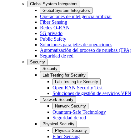
Global System Integrators
Global System Integrators
Operaciones de inteligencia artificial
Fiber Sensing
Redes O-RAN
5G privado
Public Safety
Soluciones para jefes de operaciones
Automatización del proceso de pruebas (TPA)
Seguridad de red
Security
Security
Lab Testing for Security
Lab Testing for Security
Open RAN Security Test
Soluciones de gestión de servicios VPN
Network Security
Network Security
Quantum-Safe Technology
Seguridad de red
Physical Security
Physical Security
Fiber Sensing