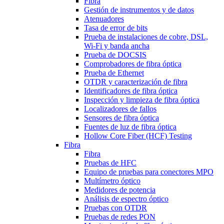
Fibra
Gestión de instrumentos y de datos
Atenuadores
Tasa de error de bits
Prueba de instalaciones de cobre, DSL,
Wi-Fi y banda ancha
Prueba de DOCSIS
Comprobadores de fibra óptica
Prueba de Ethernet
OTDR y caracterización de fibra
Identificadores de fibra óptica
Inspección y limpieza de fibra óptica
Localizadores de fallos
Sensores de fibra óptica
Fuentes de luz de fibra óptica
Hollow Core Fiber (HCF) Testing
Fibra
Fibra
Pruebas de HFC
Equipo de pruebas para conectores MPO
Multímetro óptico
Medidores de potencia
Análisis de espectro óptico
Pruebas con OTDR
Pruebas de redes PON