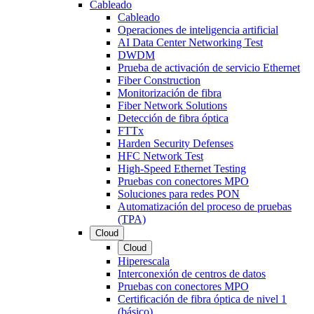
Cableado
Cableado
Operaciones de inteligencia artificial
AI Data Center Networking Test
DWDM
Prueba de activación de servicio Ethernet
Fiber Construction
Monitorización de fibra
Fiber Network Solutions
Detección de fibra óptica
FTTx
Harden Security Defenses
HFC Network Test
High-Speed Ethernet Testing
Pruebas con conectores MPO
Soluciones para redes PON
Automatización del proceso de pruebas
(TPA)
Cloud
Cloud
Hiperescala
Interconexión de centros de datos
Pruebas con conectores MPO
Certificación de fibra óptica de nivel 1
(básico)