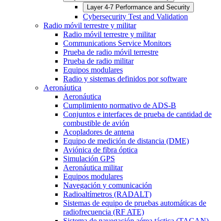
Layer 4-7 Performance and Security
Cybersecurity Test and Validation
Radio móvil terrestre y militar
Radio móvil terrestre y militar
Communications Service Monitors
Prueba de radio móvil terrestre
Prueba de radio militar
Equipos modulares
Radio y sistemas definidos por software
Aeronáutica
Aeronáutica
Cumplimiento normativo de ADS-B
Conjuntos e interfaces de prueba de cantidad de
combustible de avión
Acopladores de antena
Equipo de medición de distancia (DME)
Aviónica de fibra óptica
Simulación GPS
Aeronáutica militar
Equipos modulares
Navegación y comunicación
Radioaltímetros (RADALT)
Sistemas de equipo de pruebas automáticas de
radiofrecuencia (RF ATE)
Sistema de navegación aérea táctica (TACAN)