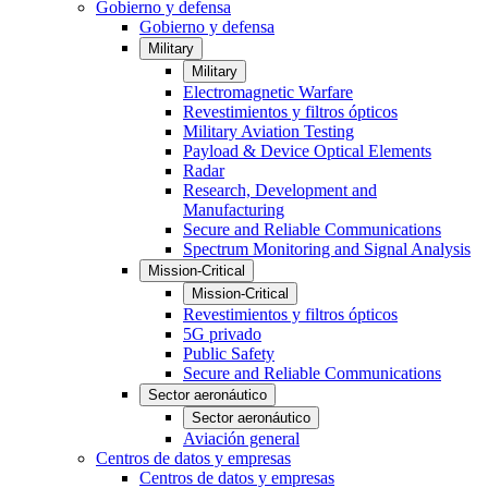
Gobierno y defensa
Gobierno y defensa
Military
Military
Electromagnetic Warfare
Revestimientos y filtros ópticos
Military Aviation Testing
Payload & Device Optical Elements
Radar
Research, Development and
Manufacturing
Secure and Reliable Communications
Spectrum Monitoring and Signal Analysis
Mission-Critical
Mission-Critical
Revestimientos y filtros ópticos
5G privado
Public Safety
Secure and Reliable Communications
Sector aeronáutico
Sector aeronáutico
Aviación general
Centros de datos y empresas
Centros de datos y empresas