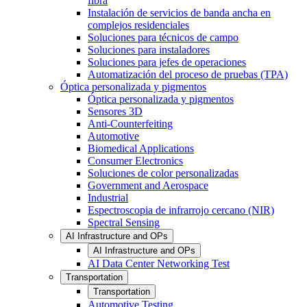
fibra
Instalación de servicios de banda ancha en
complejos residenciales
Soluciones para técnicos de campo
Soluciones para instaladores
Soluciones para jefes de operaciones
Automatización del proceso de pruebas (TPA)
Óptica personalizada y pigmentos
Óptica personalizada y pigmentos
Sensores 3D
Anti-Counterfeiting
Automotive
Biomedical Applications
Consumer Electronics
Soluciones de color personalizadas
Government and Aerospace
Industrial
Espectroscopia de infrarrojo cercano (NIR)
Spectral Sensing
AI Infrastructure and OPs
AI Infrastructure and OPs
AI Data Center Networking Test
Transportation
Transportation
Automotive Testing