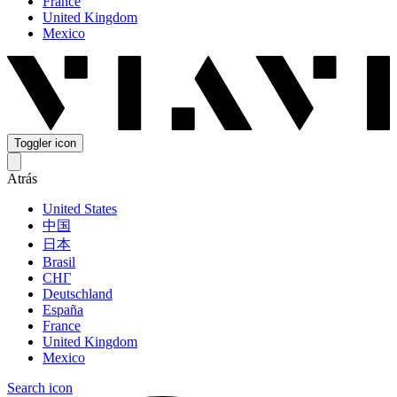
France
United Kingdom
Mexico
Toggler icon
Atrás
United States
中国
日本
Brasil
СНГ
Deutschland
España
France
United Kingdom
Mexico
Search icon