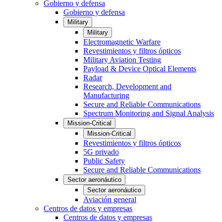
Gobierno y defensa
Gobierno y defensa
Military
Military
Electromagnetic Warfare
Revestimientos y filtros ópticos
Military Aviation Testing
Payload & Device Optical Elements
Radar
Research, Development and
Manufacturing
Secure and Reliable Communications
Spectrum Monitoring and Signal Analysis
Mission-Critical
Mission-Critical
Revestimientos y filtros ópticos
5G privado
Public Safety
Secure and Reliable Communications
Sector aeronáutico
Sector aeronáutico
Aviación general
Centros de datos y empresas
Centros de datos y empresas