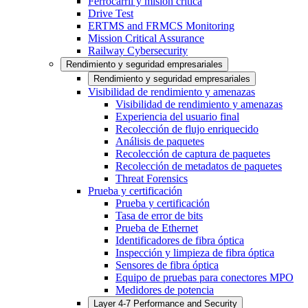
Ferrocarril y misión crítica
Drive Test
ERTMS and FRMCS Monitoring
Mission Critical Assurance
Railway Cybersecurity
Rendimiento y seguridad empresariales
Rendimiento y seguridad empresariales
Visibilidad de rendimiento y amenazas
Visibilidad de rendimiento y amenazas
Experiencia del usuario final
Recolección de flujo enriquecido
Análisis de paquetes
Recolección de captura de paquetes
Recolección de metadatos de paquetes
Threat Forensics
Prueba y certificación
Prueba y certificación
Tasa de error de bits
Prueba de Ethernet
Identificadores de fibra óptica
Inspección y limpieza de fibra óptica
Sensores de fibra óptica
Equipo de pruebas para conectores MPO
Medidores de potencia
Layer 4-7 Performance and Security