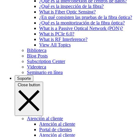
¿Qué es la interconexión de centros de datos?
¿Qué es la inspección de la fibra?
What is Fiber Optic Sensing?
¿En qué consisten las pruebas de la fibra óptica?
¿Qué es la monitorización de la fibra óptica?
What is a Passive Optical Network (PON)?
What is PCIe 6.0?
What is RF Interference?
View All Topics
Biblioteca
Blog Posts
Subscription Center
Videoteca
Seminario en línea
Soporte
Close button
Atención al cliente
Atención al cliente
Portal de clientes
Atención al cliente