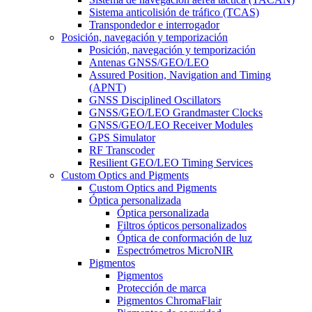
Sistema anticolisión de tráfico (TCAS)
Transpondedor e interrogador
Posición, navegación y temporización
Posición, navegación y temporización
Antenas GNSS/GEO/LEO
Assured Position, Navigation and Timing
(APNT)
GNSS Disciplined Oscillators
GNSS/GEO/LEO Grandmaster Clocks
GNSS/GEO/LEO Receiver Modules
GPS Simulator
RF Transcoder
Resilient GEO/LEO Timing Services
Custom Optics and Pigments
Custom Optics and Pigments
Óptica personalizada
Óptica personalizada
Filtros ópticos personalizados
Óptica de conformación de luz
Espectrómetros MicroNIR
Pigmentos
Pigmentos
Protección de marca
Pigmentos ChromaFlair