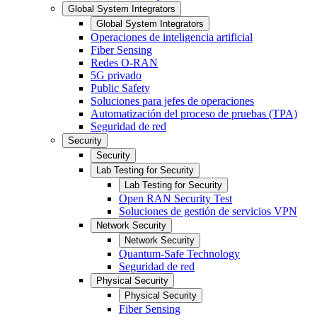
Global System Integrators
Global System Integrators
Operaciones de inteligencia artificial
Fiber Sensing
Redes O-RAN
5G privado
Public Safety
Soluciones para jefes de operaciones
Automatización del proceso de pruebas (TPA)
Seguridad de red
Security
Security
Lab Testing for Security
Lab Testing for Security
Open RAN Security Test
Soluciones de gestión de servicios VPN
Network Security
Network Security
Quantum-Safe Technology
Seguridad de red
Physical Security
Physical Security
Fiber Sensing