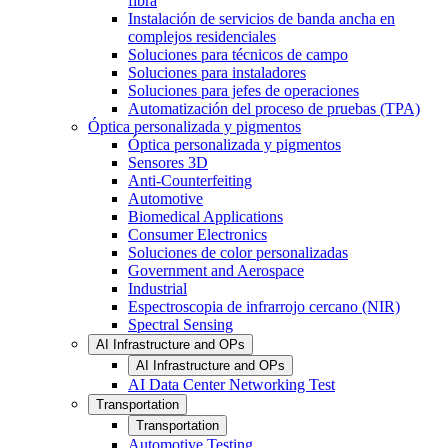
fibra
Instalación de servicios de banda ancha en
complejos residenciales
Soluciones para técnicos de campo
Soluciones para instaladores
Soluciones para jefes de operaciones
Automatización del proceso de pruebas (TPA)
Óptica personalizada y pigmentos
Óptica personalizada y pigmentos
Sensores 3D
Anti-Counterfeiting
Automotive
Biomedical Applications
Consumer Electronics
Soluciones de color personalizadas
Government and Aerospace
Industrial
Espectroscopia de infrarrojo cercano (NIR)
Spectral Sensing
AI Infrastructure and OPs
AI Infrastructure and OPs
AI Data Center Networking Test
Transportation
Transportation
Automotive Testing