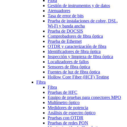
Fibra
Gestión de instrumentos y de datos
Atenuadores
Tasa de error de bits
Prueba de instalaciones de cobre, DSL,
Wi-Fi y banda ancha
Prueba de DOCSIS
Comprobadores de fibra óptica
Prueba de Ethernet
OTDR y caracterización de fibra
Identificadores de fibra óptica
Inspección y limpieza de fibra óptica
Localizadores de fallos
Sensores de fibra óptica
Fuentes de luz de fibra óptica
Hollow Core Fiber (HCF) Testing
Fibra
Fibra
Pruebas de HFC
Equipo de pruebas para conectores MPO
Multímetro óptico
Medidores de potencia
Análisis de espectro óptico
Pruebas con OTDR
Pruebas de redes PON