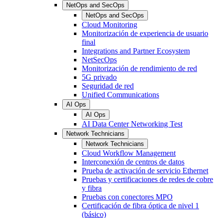
NetOps and SecOps
NetOps and SecOps
Cloud Monitoring
Monitorización de experiencia de usuario
final
Integrations and Partner Ecosystem
NetSecOps
Monitorización de rendimiento de red
5G privado
Seguridad de red
Unified Communications
AI Ops
AI Ops
AI Data Center Networking Test
Network Technicians
Network Technicians
Cloud Workflow Management
Interconexión de centros de datos
Prueba de activación de servicio Ethernet
Pruebas y certificaciones de redes de cobre
y fibra
Pruebas con conectores MPO
Certificación de fibra óptica de nivel 1
(básico)