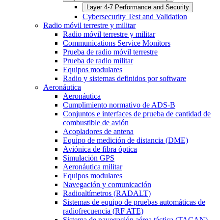
Layer 4-7 Performance and Security
Cybersecurity Test and Validation
Radio móvil terrestre y militar
Radio móvil terrestre y militar
Communications Service Monitors
Prueba de radio móvil terrestre
Prueba de radio militar
Equipos modulares
Radio y sistemas definidos por software
Aeronáutica
Aeronáutica
Cumplimiento normativo de ADS-B
Conjuntos e interfaces de prueba de cantidad de
combustible de avión
Acopladores de antena
Equipo de medición de distancia (DME)
Aviónica de fibra óptica
Simulación GPS
Aeronáutica militar
Equipos modulares
Navegación y comunicación
Radioaltímetros (RADALT)
Sistemas de equipo de pruebas automáticas de
radiofrecuencia (RF ATE)
Sistema de navegación aérea táctica (TACAN)