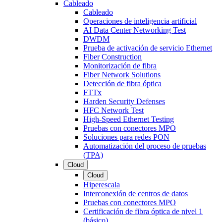
Cableado
Cableado
Operaciones de inteligencia artificial
AI Data Center Networking Test
DWDM
Prueba de activación de servicio Ethernet
Fiber Construction
Monitorización de fibra
Fiber Network Solutions
Detección de fibra óptica
FTTx
Harden Security Defenses
HFC Network Test
High-Speed Ethernet Testing
Pruebas con conectores MPO
Soluciones para redes PON
Automatización del proceso de pruebas
(TPA)
Cloud
Cloud
Hiperescala
Interconexión de centros de datos
Pruebas con conectores MPO
Certificación de fibra óptica de nivel 1
(básico)