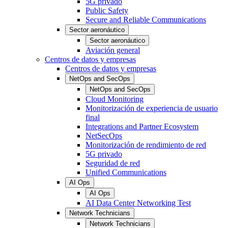
5G privado
Public Safety
Secure and Reliable Communications
Sector aeronáutico
Sector aeronáutico
Aviación general
Centros de datos y empresas
Centros de datos y empresas
NetOps and SecOps
NetOps and SecOps
Cloud Monitoring
Monitorización de experiencia de usuario
final
Integrations and Partner Ecosystem
NetSecOps
Monitorización de rendimiento de red
5G privado
Seguridad de red
Unified Communications
AI Ops
AI Ops
AI Data Center Networking Test
Network Technicians
Network Technicians