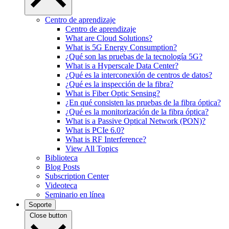
Centro de aprendizaje
Centro de aprendizaje
What are Cloud Solutions?
What is 5G Energy Consumption?
¿Qué son las pruebas de la tecnología 5G?
What is a Hyperscale Data Center?
¿Qué es la interconexión de centros de datos?
¿Qué es la inspección de la fibra?
What is Fiber Optic Sensing?
¿En qué consisten las pruebas de la fibra óptica?
¿Qué es la monitorización de la fibra óptica?
What is a Passive Optical Network (PON)?
What is PCIe 6.0?
What is RF Interference?
View All Topics
Biblioteca
Blog Posts
Subscription Center
Videoteca
Seminario en línea
Soporte
Close button