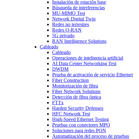
Instalación de estación base
Búsqueda de interferencias
MU-MIMO Test
Network Digital Twin
Redes no terrestres
Redes O-RAN
5G privado
RAN Intelligence Solutions
Cableado
Cableado
Operaciones de inteligencia artificial
AI Data Center Networking Test
DWDM
Prueba de activación de servicio Ethernet
Fiber Construction
Monitorización de fibra
Fiber Network Solutions
Detección de fibra óptica
FTTx
Harden Security Defenses
HFC Network Test
High-Speed Ethernet Testing
Pruebas con conectores MPO
Soluciones para redes PON
Automatización del proceso de pruebas