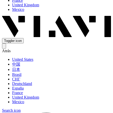
France
United Kingdom
Mexico
Toggler icon
Atrás
United States
中国
日本
Brasil
СНГ
Deutschland
España
France
United Kingdom
Mexico
Search icon