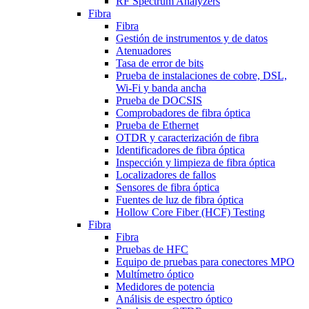
RF Spectrum Analyzers
Fibra
Fibra
Gestión de instrumentos y de datos
Atenuadores
Tasa de error de bits
Prueba de instalaciones de cobre, DSL,
Wi-Fi y banda ancha
Prueba de DOCSIS
Comprobadores de fibra óptica
Prueba de Ethernet
OTDR y caracterización de fibra
Identificadores de fibra óptica
Inspección y limpieza de fibra óptica
Localizadores de fallos
Sensores de fibra óptica
Fuentes de luz de fibra óptica
Hollow Core Fiber (HCF) Testing
Fibra
Fibra
Pruebas de HFC
Equipo de pruebas para conectores MPO
Multímetro óptico
Medidores de potencia
Análisis de espectro óptico