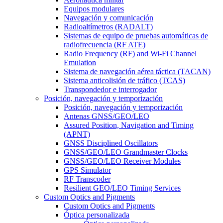
Equipos modulares
Navegación y comunicación
Radioaltímetros (RADALT)
Sistemas de equipo de pruebas automáticas de
radiofrecuencia (RF ATE)
Radio Frequency (RF) and Wi-Fi Channel
Emulation
Sistema de navegación aérea táctica (TACAN)
Sistema anticolisión de tráfico (TCAS)
Transpondedor e interrogador
Posición, navegación y temporización
Posición, navegación y temporización
Antenas GNSS/GEO/LEO
Assured Position, Navigation and Timing
(APNT)
GNSS Disciplined Oscillators
GNSS/GEO/LEO Grandmaster Clocks
GNSS/GEO/LEO Receiver Modules
GPS Simulator
RF Transcoder
Resilient GEO/LEO Timing Services
Custom Optics and Pigments
Custom Optics and Pigments
Óptica personalizada