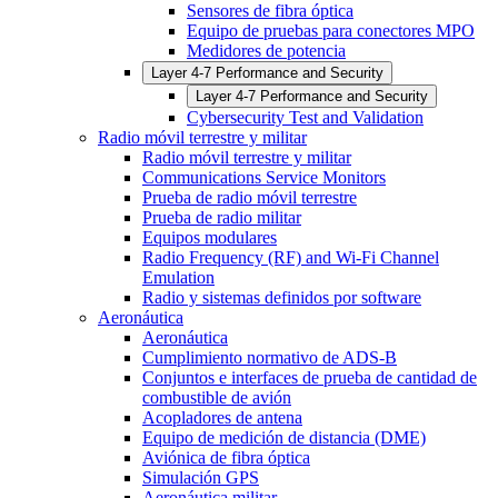
Sensores de fibra óptica
Equipo de pruebas para conectores MPO
Medidores de potencia
Layer 4-7 Performance and Security
Layer 4-7 Performance and Security
Cybersecurity Test and Validation
Radio móvil terrestre y militar
Radio móvil terrestre y militar
Communications Service Monitors
Prueba de radio móvil terrestre
Prueba de radio militar
Equipos modulares
Radio Frequency (RF) and Wi-Fi Channel
Emulation
Radio y sistemas definidos por software
Aeronáutica
Aeronáutica
Cumplimiento normativo de ADS-B
Conjuntos e interfaces de prueba de cantidad de
combustible de avión
Acopladores de antena
Equipo de medición de distancia (DME)
Aviónica de fibra óptica
Simulación GPS
Aeronáutica militar