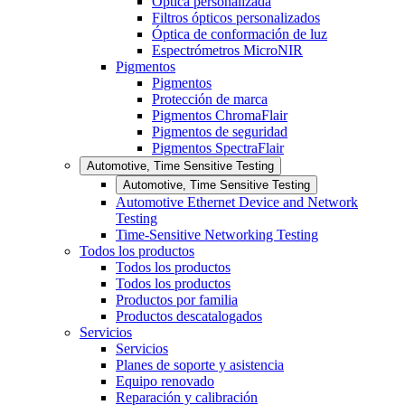
Óptica personalizada
Filtros ópticos personalizados
Óptica de conformación de luz
Espectrómetros MicroNIR
Pigmentos
Pigmentos
Protección de marca
Pigmentos ChromaFlair
Pigmentos de seguridad
Pigmentos SpectraFlair
Automotive, Time Sensitive Testing
Automotive, Time Sensitive Testing
Automotive Ethernet Device and Network
Testing
Time-Sensitive Networking Testing
Todos los productos
Todos los productos
Todos los productos
Productos por familia
Productos descatalogados
Servicios
Servicios
Planes de soporte y asistencia
Equipo renovado
Reparación y calibración