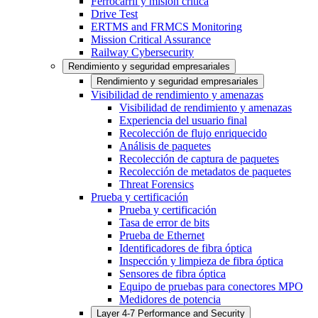
Ferrocarril y misión crítica
Drive Test
ERTMS and FRMCS Monitoring
Mission Critical Assurance
Railway Cybersecurity
Rendimiento y seguridad empresariales
Rendimiento y seguridad empresariales
Visibilidad de rendimiento y amenazas
Visibilidad de rendimiento y amenazas
Experiencia del usuario final
Recolección de flujo enriquecido
Análisis de paquetes
Recolección de captura de paquetes
Recolección de metadatos de paquetes
Threat Forensics
Prueba y certificación
Prueba y certificación
Tasa de error de bits
Prueba de Ethernet
Identificadores de fibra óptica
Inspección y limpieza de fibra óptica
Sensores de fibra óptica
Equipo de pruebas para conectores MPO
Medidores de potencia
Layer 4-7 Performance and Security