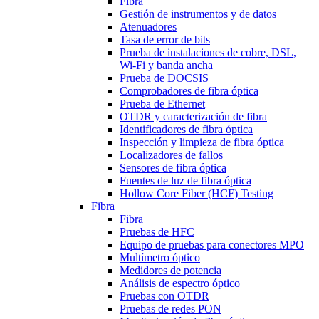
Fibra
Gestión de instrumentos y de datos
Atenuadores
Tasa de error de bits
Prueba de instalaciones de cobre, DSL,
Wi-Fi y banda ancha
Prueba de DOCSIS
Comprobadores de fibra óptica
Prueba de Ethernet
OTDR y caracterización de fibra
Identificadores de fibra óptica
Inspección y limpieza de fibra óptica
Localizadores de fallos
Sensores de fibra óptica
Fuentes de luz de fibra óptica
Hollow Core Fiber (HCF) Testing
Fibra
Fibra
Pruebas de HFC
Equipo de pruebas para conectores MPO
Multímetro óptico
Medidores de potencia
Análisis de espectro óptico
Pruebas con OTDR
Pruebas de redes PON