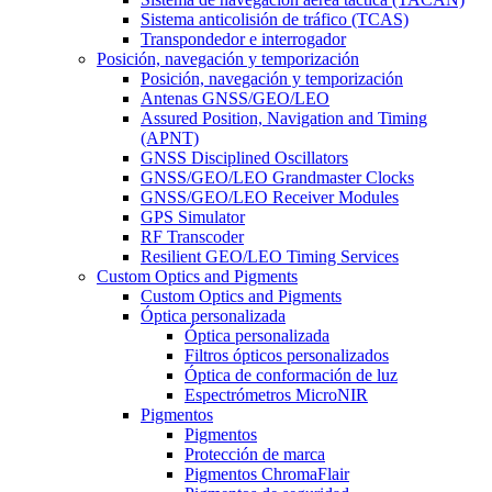
Sistema anticolisión de tráfico (TCAS)
Transpondedor e interrogador
Posición, navegación y temporización
Posición, navegación y temporización
Antenas GNSS/GEO/LEO
Assured Position, Navigation and Timing
(APNT)
GNSS Disciplined Oscillators
GNSS/GEO/LEO Grandmaster Clocks
GNSS/GEO/LEO Receiver Modules
GPS Simulator
RF Transcoder
Resilient GEO/LEO Timing Services
Custom Optics and Pigments
Custom Optics and Pigments
Óptica personalizada
Óptica personalizada
Filtros ópticos personalizados
Óptica de conformación de luz
Espectrómetros MicroNIR
Pigmentos
Pigmentos
Protección de marca
Pigmentos ChromaFlair