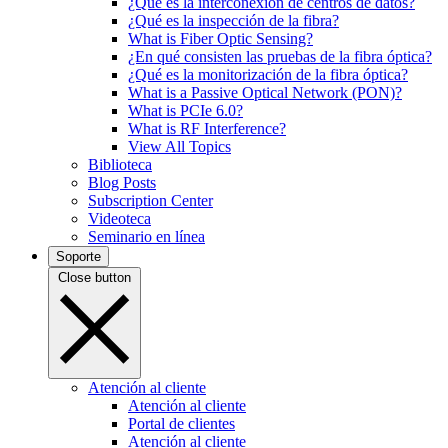
¿Qué es la interconexión de centros de datos?
¿Qué es la inspección de la fibra?
What is Fiber Optic Sensing?
¿En qué consisten las pruebas de la fibra óptica?
¿Qué es la monitorización de la fibra óptica?
What is a Passive Optical Network (PON)?
What is PCIe 6.0?
What is RF Interference?
View All Topics
Biblioteca
Blog Posts
Subscription Center
Videoteca
Seminario en línea
Soporte
Close button
Atención al cliente
Atención al cliente
Portal de clientes
Atención al cliente