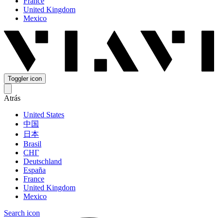
France
United Kingdom
Mexico
Toggler icon
Atrás
United States
中国
日本
Brasil
СНГ
Deutschland
España
France
United Kingdom
Mexico
Search icon