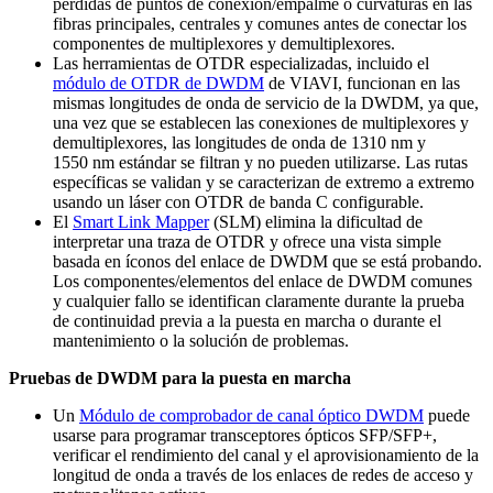
pérdidas de puntos de conexión/empalme o curvaturas en las
fibras principales, centrales y comunes antes de conectar los
componentes de multiplexores y demultiplexores.
Las herramientas de OTDR especializadas, incluido el
módulo de OTDR de DWDM
de VIAVI, funcionan en las
mismas longitudes de onda de servicio de la DWDM, ya que,
una vez que se establecen las conexiones de multiplexores y
demultiplexores, las longitudes de onda de 1310 nm y
1550 nm estándar se filtran y no pueden utilizarse. Las rutas
específicas se validan y se caracterizan de extremo a extremo
usando un láser con OTDR de banda C configurable.
El
Smart Link Mapper
(SLM) elimina la dificultad de
interpretar una traza de OTDR y ofrece una vista simple
basada en íconos del enlace de DWDM que se está probando.
Los componentes/elementos del enlace de DWDM comunes
y cualquier fallo se identifican claramente durante la prueba
de continuidad previa a la puesta en marcha o durante el
mantenimiento o la solución de problemas.
Pruebas de DWDM para la puesta en marcha
Un
Módulo de comprobador de canal óptico DWDM
puede
usarse para programar transceptores ópticos SFP/SFP+,
verificar el rendimiento del canal y el aprovisionamiento de la
longitud de onda a través de los enlaces de redes de acceso y