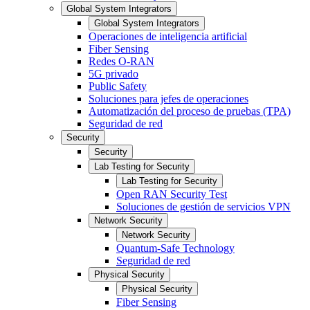
Global System Integrators
Global System Integrators
Operaciones de inteligencia artificial
Fiber Sensing
Redes O-RAN
5G privado
Public Safety
Soluciones para jefes de operaciones
Automatización del proceso de pruebas (TPA)
Seguridad de red
Security
Security
Lab Testing for Security
Lab Testing for Security
Open RAN Security Test
Soluciones de gestión de servicios VPN
Network Security
Network Security
Quantum-Safe Technology
Seguridad de red
Physical Security
Physical Security
Fiber Sensing