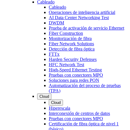
Cableado
Cableado
Operaciones de inteligencia artificial
AI Data Center Networking Test
DWDM
Prueba de activación de servicio Ethernet
Fiber Construction
Monitorización de fibra
Fiber Network Solutions
Detección de fibra óptica
FTTx
Harden Security Defenses
HFC Network Test
High-Speed Ethernet Testing
Pruebas con conectores MPO
Soluciones para redes PON
Automatización del proceso de pruebas
(TPA)
Cloud
Cloud
Hiperescala
Interconexión de centros de datos
Pruebas con conectores MPO
Certificación de fibra óptica de nivel 1
(básico)