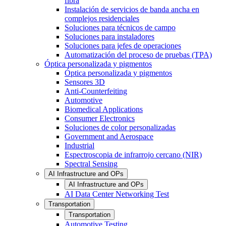
fibra
Instalación de servicios de banda ancha en
complejos residenciales
Soluciones para técnicos de campo
Soluciones para instaladores
Soluciones para jefes de operaciones
Automatización del proceso de pruebas (TPA)
Óptica personalizada y pigmentos
Óptica personalizada y pigmentos
Sensores 3D
Anti-Counterfeiting
Automotive
Biomedical Applications
Consumer Electronics
Soluciones de color personalizadas
Government and Aerospace
Industrial
Espectroscopia de infrarrojo cercano (NIR)
Spectral Sensing
AI Infrastructure and OPs
AI Infrastructure and OPs
AI Data Center Networking Test
Transportation
Transportation
Automotive Testing