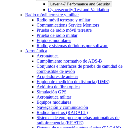
Layer 4-7 Performance and Security
Cybersecurity Test and Validation
Radio móvil terrestre y militar
Radio móvil terrestre y militar
Communications Service Monitors
Prueba de radio móvil terrestre
Prueba de radio militar
Equipos modulares
Radio y sistemas definidos por software
Aeronáutica
Aeronáutica
Cumplimiento normativo de ADS-B
Conjuntos e interfaces de prueba de cantidad de
combustible de avión
Acopladores de antena
Equipo de medición de distancia (DME)
Aviónica de fibra óptica
Simulación GPS
Aeronáutica militar
Equipos modulares
Navegación y comunicación
Radioaltímetros (RADALT)
Sistemas de equipo de pruebas automáticas de
radiofrecuencia (RF ATE)
Sistema de navegación aérea táctica (TACAN)