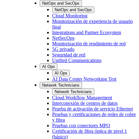
NetOps and SecOps
NetOps and SecOps
Cloud Monitoring
Monitorización de experiencia de usuario
final
Integrations and Partner Ecosystem
NetSecOps
Monitorización de rendimiento de red
5G privado
Seguridad de red
Unified Communications
AI Ops
AI Ops
AI Data Center Networking Test
Network Technicians
Network Technicians
Cloud Workflow Management
Interconexión de centros de datos
Prueba de activación de servicio Ethernet
Pruebas y certificaciones de redes de cobre
y fibra
Pruebas con conectores MPO
Certificación de fibra óptica de nivel 1
(básico)