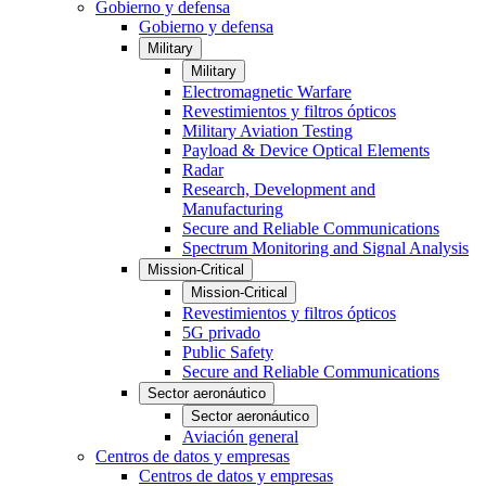
Gobierno y defensa
Gobierno y defensa
Military
Military
Electromagnetic Warfare
Revestimientos y filtros ópticos
Military Aviation Testing
Payload & Device Optical Elements
Radar
Research, Development and
Manufacturing
Secure and Reliable Communications
Spectrum Monitoring and Signal Analysis
Mission-Critical
Mission-Critical
Revestimientos y filtros ópticos
5G privado
Public Safety
Secure and Reliable Communications
Sector aeronáutico
Sector aeronáutico
Aviación general
Centros de datos y empresas
Centros de datos y empresas