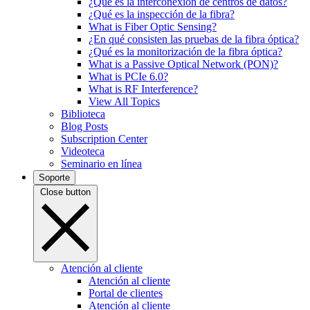
¿Qué es la interconexión de centros de datos?
¿Qué es la inspección de la fibra?
What is Fiber Optic Sensing?
¿En qué consisten las pruebas de la fibra óptica?
¿Qué es la monitorización de la fibra óptica?
What is a Passive Optical Network (PON)?
What is PCIe 6.0?
What is RF Interference?
View All Topics
Biblioteca
Blog Posts
Subscription Center
Videoteca
Seminario en línea
Soporte
Close button
Atención al cliente
Atención al cliente
Portal de clientes
Atención al cliente