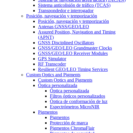
Sistema anticolisión de tráfico (TCAS)
Transpondedor e interrogador
Posición, navegación y temporización
Posición, navegación y temporización
Antenas GNSS/GEO/LEO
Assured Position, Navigation and Timing
(APNT)
GNSS Disciplined Oscillators
GNSS/GEO/LEO Grandmaster Clocks
GNSS/GEO/LEO Receiver Modules
GPS Simulator
RF Transcoder
Resilient GEO/LEO Timing Services
Custom Optics and Pigments
Custom Optics and Pigments
Óptica personalizada
Óptica personalizada
Filtros ópticos personalizados
Óptica de conformación de luz
Espectrómetros MicroNIR
Pigmentos
Pigmentos
Protección de marca
Pigmentos ChromaFlair