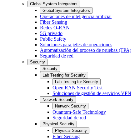
Global System Integrators
Global System Integrators
Operaciones de inteligencia artificial
Fiber Sensing
Redes O-RAN
5G privado
Public Safety
Soluciones para jefes de operaciones
Automatización del proceso de pruebas (TPA)
Seguridad de red
Security
Security
Lab Testing for Security
Lab Testing for Security
Open RAN Security Test
Soluciones de gestión de servicios VPN
Network Security
Network Security
Quantum-Safe Technology
Seguridad de red
Physical Security
Physical Security
Fiber Sensing