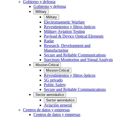
Gobierno y defensa
Gobierno y defensa
Military
Military
Electromagnetic Warfare
Revestimientos y filtros ópticos
Military Aviation Testing
Payload & Device Optical Elements
Radar
Research, Development and
Manufacturing
Secure and Reliable Communications
Spectrum Monitoring and Signal Analysis
Mission-Critical
Mission-Critical
Revestimientos y filtros ópticos
5G privado
Public Safety
Secure and Reliable Communications
Sector aeronáutico
Sector aeronáutico
Aviación general
Centros de datos y empresas
Centros de datos y empresas