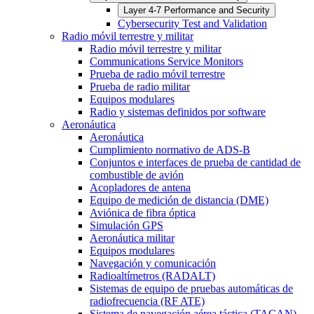
Layer 4-7 Performance and Security
Cybersecurity Test and Validation
Radio móvil terrestre y militar
Radio móvil terrestre y militar
Communications Service Monitors
Prueba de radio móvil terrestre
Prueba de radio militar
Equipos modulares
Radio y sistemas definidos por software
Aeronáutica
Aeronáutica
Cumplimiento normativo de ADS-B
Conjuntos e interfaces de prueba de cantidad de
combustible de avión
Acopladores de antena
Equipo de medición de distancia (DME)
Aviónica de fibra óptica
Simulación GPS
Aeronáutica militar
Equipos modulares
Navegación y comunicación
Radioaltímetros (RADALT)
Sistemas de equipo de pruebas automáticas de
radiofrecuencia (RF ATE)
Sistema de navegación aérea táctica (TACAN)