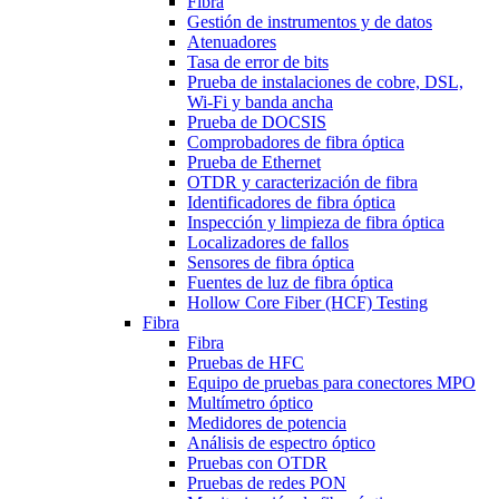
Fibra
Gestión de instrumentos y de datos
Atenuadores
Tasa de error de bits
Prueba de instalaciones de cobre, DSL,
Wi-Fi y banda ancha
Prueba de DOCSIS
Comprobadores de fibra óptica
Prueba de Ethernet
OTDR y caracterización de fibra
Identificadores de fibra óptica
Inspección y limpieza de fibra óptica
Localizadores de fallos
Sensores de fibra óptica
Fuentes de luz de fibra óptica
Hollow Core Fiber (HCF) Testing
Fibra
Fibra
Pruebas de HFC
Equipo de pruebas para conectores MPO
Multímetro óptico
Medidores de potencia
Análisis de espectro óptico
Pruebas con OTDR
Pruebas de redes PON