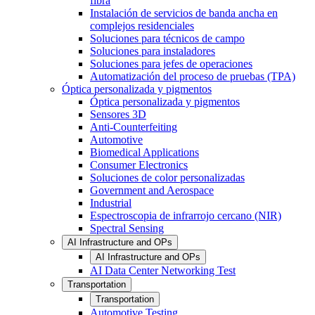
fibra
Instalación de servicios de banda ancha en
complejos residenciales
Soluciones para técnicos de campo
Soluciones para instaladores
Soluciones para jefes de operaciones
Automatización del proceso de pruebas (TPA)
Óptica personalizada y pigmentos
Óptica personalizada y pigmentos
Sensores 3D
Anti-Counterfeiting
Automotive
Biomedical Applications
Consumer Electronics
Soluciones de color personalizadas
Government and Aerospace
Industrial
Espectroscopia de infrarrojo cercano (NIR)
Spectral Sensing
AI Infrastructure and OPs
AI Infrastructure and OPs
AI Data Center Networking Test
Transportation
Transportation
Automotive Testing