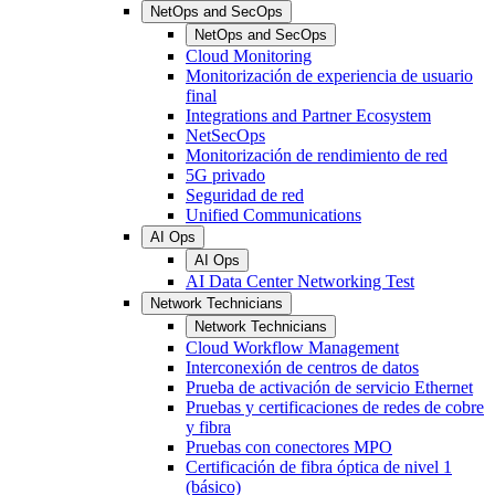
NetOps and SecOps
NetOps and SecOps
Cloud Monitoring
Monitorización de experiencia de usuario
final
Integrations and Partner Ecosystem
NetSecOps
Monitorización de rendimiento de red
5G privado
Seguridad de red
Unified Communications
AI Ops
AI Ops
AI Data Center Networking Test
Network Technicians
Network Technicians
Cloud Workflow Management
Interconexión de centros de datos
Prueba de activación de servicio Ethernet
Pruebas y certificaciones de redes de cobre
y fibra
Pruebas con conectores MPO
Certificación de fibra óptica de nivel 1
(básico)