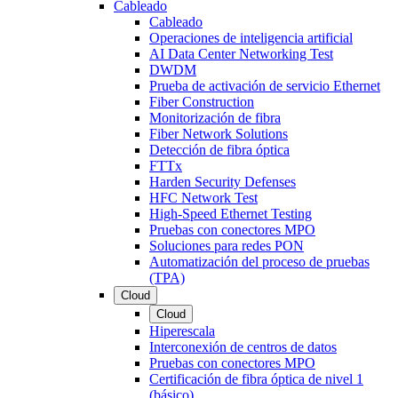
Cableado
Cableado
Operaciones de inteligencia artificial
AI Data Center Networking Test
DWDM
Prueba de activación de servicio Ethernet
Fiber Construction
Monitorización de fibra
Fiber Network Solutions
Detección de fibra óptica
FTTx
Harden Security Defenses
HFC Network Test
High-Speed Ethernet Testing
Pruebas con conectores MPO
Soluciones para redes PON
Automatización del proceso de pruebas
(TPA)
Cloud
Cloud
Hiperescala
Interconexión de centros de datos
Pruebas con conectores MPO
Certificación de fibra óptica de nivel 1
(básico)