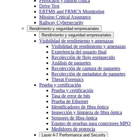
Ferrocarril y misión crítica
Drive Test
ERTMS and FRMCS Monitoring
Mission Critical Assurance
Railway Cybersecurity
Rendimiento y seguridad empresariales
Rendimiento y seguridad empresariales
Visibilidad de rendimiento y amenazas
Visibilidad de rendimiento y amenazas
Experiencia del usuario final
Recolección de flujo enriquecido
Análisis de paquetes
Recolección de captura de paquetes
Recolección de metadatos de paquetes
Threat Forensics
Prueba y certificación
Prueba y certificación
Tasa de error de bits
Prueba de Ethernet
Identificadores de fibra óptica
Inspección y limpieza de fibra óptica
Sensores de fibra óptica
Equipo de pruebas para conectores MPO
Medidores de potencia
Layer 4-7 Performance and Security