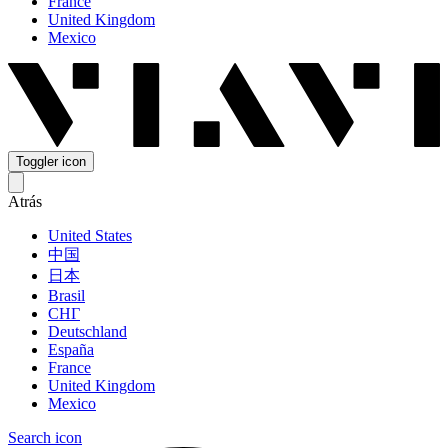
France
United Kingdom
Mexico
Toggler icon
Atrás
United States
中国
日本
Brasil
СНГ
Deutschland
España
France
United Kingdom
Mexico
Search icon