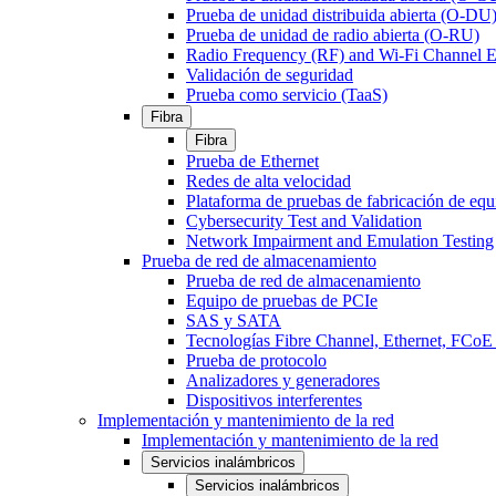
Prueba de unidad distribuida abierta (O-DU
Prueba de unidad de radio abierta (O-RU)
Radio Frequency (RF) and Wi-Fi Channel E
Validación de seguridad
Prueba como servicio (TaaS)
Fibra
Fibra
Prueba de Ethernet
Redes de alta velocidad
Plataforma de pruebas de fabricación de equ
Cybersecurity Test and Validation
Network Impairment and Emulation Testing
Prueba de red de almacenamiento
Prueba de red de almacenamiento
Equipo de pruebas de PCIe
SAS y SATA
Tecnologías Fibre Channel, Ethernet, FC
Prueba de protocolo
Analizadores y generadores
Dispositivos interferentes
Implementación y mantenimiento de la red
Implementación y mantenimiento de la red
Servicios inalámbricos
Servicios inalámbricos