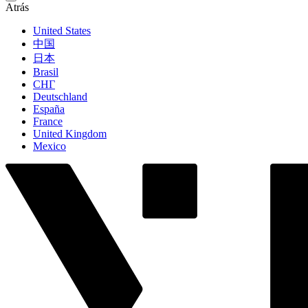
Atrás
United States
中国
日本
Brasil
СНГ
Deutschland
España
France
United Kingdom
Mexico