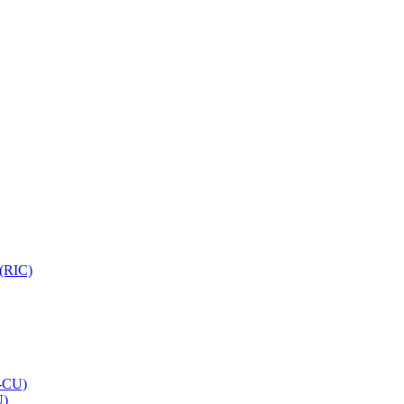
 (RIC)
O-CU)
U)