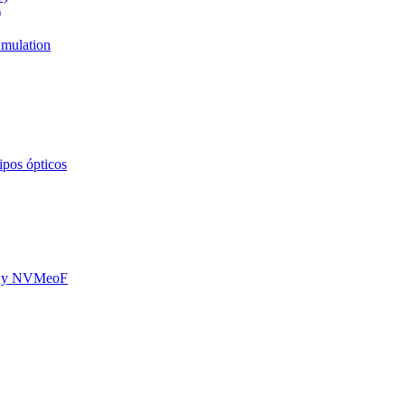
)
mulation
ipos ópticos
oE y NVMeoF