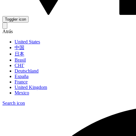
Toggler icon
Atrás
United States
中国
日本
Brasil
СНГ
Deutschland
España
France
United Kingdom
Mexico
Search icon