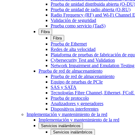
Prueba de unidad distribuida abierta (O-DU
Prueba de unidad de radio abierta (O-RU)
Radio Frequency (RF) and Wi-Fi Channel E
Validación de seguridad
Prueba como servicio (TaaS)
Fibra
Fibra
Prueba de Ethernet
Redes de alta velocidad
Plataforma de pruebas de fabricación de equ
Cybersecurity Test and Validation
Network Impairment and Emulation Testing
Prueba de red de almacenamiento
Prueba de red de almacenamiento
Equipo de pruebas de PCIe
SAS y SATA
Tecnologías Fibre Channel, Ethernet, FC
Prueba de protocolo
Analizadores y generadores
Dispositivos interferentes
Implementación y mantenimiento de la red
Implementación y mantenimiento de la red
Servicios inalámbricos
Servicios inalámbricos