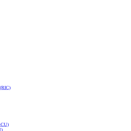
 (RIC)
O-CU)
U)