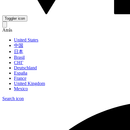
Toggler icon
Atrás
United States
中国
日本
Brasil
СНГ
Deutschland
España
France
United Kingdom
Mexico
Search icon