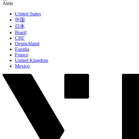
Atrás
United States
中国
日本
Brasil
СНГ
Deutschland
España
France
United Kingdom
Mexico