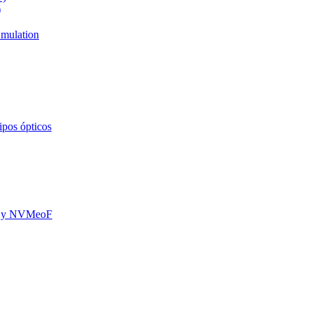
)
mulation
ipos ópticos
oE y NVMeoF