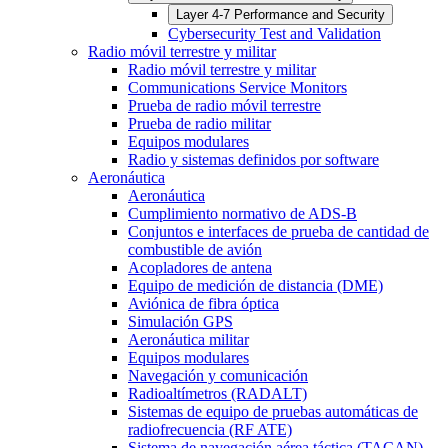
Layer 4-7 Performance and Security
Cybersecurity Test and Validation
Radio móvil terrestre y militar
Radio móvil terrestre y militar
Communications Service Monitors
Prueba de radio móvil terrestre
Prueba de radio militar
Equipos modulares
Radio y sistemas definidos por software
Aeronáutica
Aeronáutica
Cumplimiento normativo de ADS-B
Conjuntos e interfaces de prueba de cantidad de
combustible de avión
Acopladores de antena
Equipo de medición de distancia (DME)
Aviónica de fibra óptica
Simulación GPS
Aeronáutica militar
Equipos modulares
Navegación y comunicación
Radioaltímetros (RADALT)
Sistemas de equipo de pruebas automáticas de
radiofrecuencia (RF ATE)
Sistema de navegación aérea táctica (TACAN)