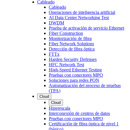
Cableado
Cableado
Operaciones de inteligencia artificial
AI Data Center Networking Test
DWDM
Prueba de activación de servicio Ethernet
Fiber Construction
Monitorización de fibra
Fiber Network Solutions
Detección de fibra óptica
FTTx
Harden Security Defenses
HFC Network Test
High-Speed Ethernet Testing
Pruebas con conectores MPO
Soluciones para redes PON
Automatización del proceso de pruebas
(TPA)
Cloud
Cloud
Hiperescala
Interconexión de centros de datos
Pruebas con conectores MPO
Certificación de fibra óptica de nivel 1
(básico)