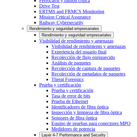
Ferrocarril y misión crítica
Drive Test
ERTMS and FRMCS Monitoring
Mission Critical Assurance
Railway Cybersecurity
Rendimiento y seguridad empresariales
Rendimiento y seguridad empresariales
Visibilidad de rendimiento y amenazas
Visibilidad de rendimiento y amenazas
Experiencia del usuario final
Recolección de flujo enriquecido
Análisis de paquetes
Recolección de captura de paquetes
Recolección de metadatos de paquetes
Threat Forensics
Prueba y certificación
Prueba y certificación
Tasa de error de bits
Prueba de Ethernet
Identificadores de fibra óptica
Inspección y limpieza de fibra óptica
Sensores de fibra óptica
Equipo de pruebas para conectores MPO
Medidores de potencia
Layer 4-7 Performance and Security