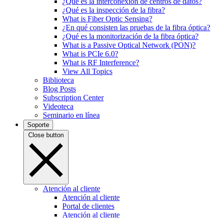
¿Qué es la interconexión de centros de datos?
¿Qué es la inspección de la fibra?
What is Fiber Optic Sensing?
¿En qué consisten las pruebas de la fibra óptica?
¿Qué es la monitorización de la fibra óptica?
What is a Passive Optical Network (PON)?
What is PCIe 6.0?
What is RF Interference?
View All Topics
Biblioteca
Blog Posts
Subscription Center
Videoteca
Seminario en línea
Soporte
Close button
Atención al cliente
Atención al cliente
Portal de clientes
Atención al cliente