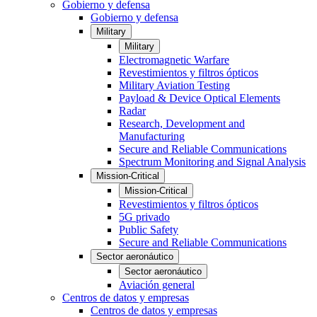
Gobierno y defensa
Gobierno y defensa
Military
Military
Electromagnetic Warfare
Revestimientos y filtros ópticos
Military Aviation Testing
Payload & Device Optical Elements
Radar
Research, Development and
Manufacturing
Secure and Reliable Communications
Spectrum Monitoring and Signal Analysis
Mission-Critical
Mission-Critical
Revestimientos y filtros ópticos
5G privado
Public Safety
Secure and Reliable Communications
Sector aeronáutico
Sector aeronáutico
Aviación general
Centros de datos y empresas
Centros de datos y empresas