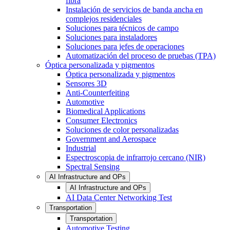
fibra
Instalación de servicios de banda ancha en
complejos residenciales
Soluciones para técnicos de campo
Soluciones para instaladores
Soluciones para jefes de operaciones
Automatización del proceso de pruebas (TPA)
Óptica personalizada y pigmentos
Óptica personalizada y pigmentos
Sensores 3D
Anti-Counterfeiting
Automotive
Biomedical Applications
Consumer Electronics
Soluciones de color personalizadas
Government and Aerospace
Industrial
Espectroscopia de infrarrojo cercano (NIR)
Spectral Sensing
AI Infrastructure and OPs
AI Infrastructure and OPs
AI Data Center Networking Test
Transportation
Transportation
Automotive Testing