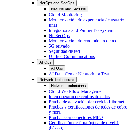
NetOps and SecOps
NetOps and SecOps
Cloud Monitoring
Monitorización de experiencia de usuario
final
Integrations and Partner Ecosystem
NetSecOps
Monitorización de rendimiento de red
5G privado
Seguridad de red
Unified Communications
AI Ops
AI Ops
AI Data Center Networking Test
Network Technicians
Network Technicians
Cloud Workflow Management
Interconexión de centros de datos
Prueba de activación de servicio Ethernet
Pruebas y certificaciones de redes de cobre
y fibra
Pruebas con conectores MPO
Certificación de fibra óptica de nivel 1
(básico)