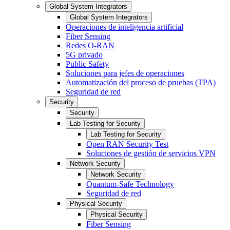
Global System Integrators
Global System Integrators
Operaciones de inteligencia artificial
Fiber Sensing
Redes O-RAN
5G privado
Public Safety
Soluciones para jefes de operaciones
Automatización del proceso de pruebas (TPA)
Seguridad de red
Security
Security
Lab Testing for Security
Lab Testing for Security
Open RAN Security Test
Soluciones de gestión de servicios VPN
Network Security
Network Security
Quantum-Safe Technology
Seguridad de red
Physical Security
Physical Security
Fiber Sensing