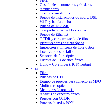
Fibra
Gestión de instrumentos y de datos
Atenuadores
Tasa de error de bits
Prueba de instalaciones de cobre, DSL,
Wi-Fi y banda ancha
Prueba de DOCSIS
Comprobadores de fibra óptica
Prueba de Ethernet
OTDR y caracterización de fibra
Identificadores de fibra óptica
Inspección y limpieza de fibra óptica
Localizadores de fallos
Sensores de fibra óptica
Fuentes de luz de fibra óptica
Hollow Core Fiber (HCF) Testing
Fibra
Fibra
Pruebas de HFC
Equipo de pruebas para conectores MPO
Multímetro óptico
Medidores de potencia
Análisis de espectro óptico
Pruebas con OTDR
Pruebas de redes PON