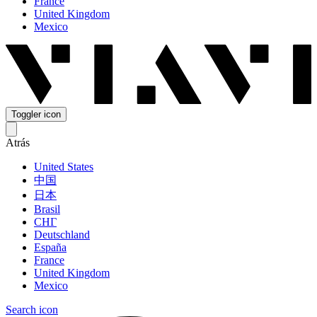
France
United Kingdom
Mexico
Toggler icon
Atrás
United States
中国
日本
Brasil
СНГ
Deutschland
España
France
United Kingdom
Mexico
Search icon