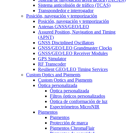
Sistema anticolisión de tráfico (TCAS)
Transpondedor e interrogador
Posición, navegación y temporización
Posición, navegación y temporización
Antenas GNSS/GEO/LEO
Assured Position, Navigation and Timing
(APNT)
GNSS Disciplined Oscillators
GNSS/GEO/LEO Grandmaster Clocks
GNSS/GEO/LEO Receiver Modules
GPS Simulator
RF Transcoder
Resilient GEO/LEO Timing Services
Custom Optics and Pigments
Custom Optics and Pigments
Óptica personalizada
Óptica personalizada
Filtros ópticos personalizados
Óptica de conformación de luz
Espectrómetros MicroNIR
Pigmentos
Pigmentos
Protección de marca
Pigmentos ChromaFlair