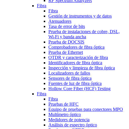
RF Spectrum Analyzers
Fibra
Fibra
Gestión de instrumentos y de datos
Atenuadores
Tasa de error de bits
Prueba de instalaciones de cobre, DSL,
Wi-Fi y banda ancha
Prueba de DOCSIS
Comprobadores de fibra óptica
Prueba de Ethernet
OTDR y caracterización de fibra
Identificadores de fibra óptica
Inspección y limpieza de fibra óptica
Localizadores de fallos
Sensores de fibra óptica
Fuentes de luz de fibra óptica
Hollow Core Fiber (HCF) Testing
Fibra
Fibra
Pruebas de HFC
Equipo de pruebas para conectores MPO
Multímetro óptico
Medidores de potencia
Análisis de espectro óptico