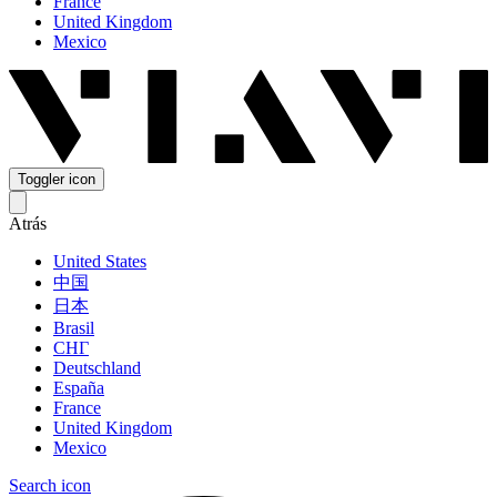
France
United Kingdom
Mexico
Toggler icon
Atrás
United States
中国
日本
Brasil
СНГ
Deutschland
España
France
United Kingdom
Mexico
Search icon