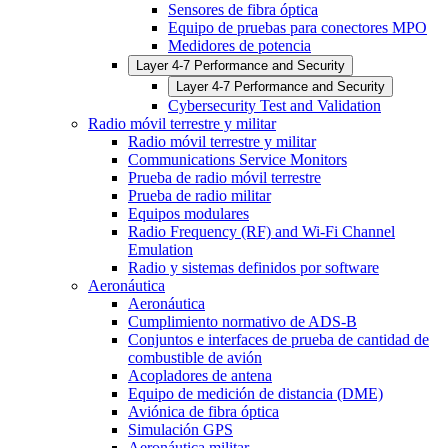
Sensores de fibra óptica
Equipo de pruebas para conectores MPO
Medidores de potencia
Layer 4-7 Performance and Security
Layer 4-7 Performance and Security
Cybersecurity Test and Validation
Radio móvil terrestre y militar
Radio móvil terrestre y militar
Communications Service Monitors
Prueba de radio móvil terrestre
Prueba de radio militar
Equipos modulares
Radio Frequency (RF) and Wi-Fi Channel
Emulation
Radio y sistemas definidos por software
Aeronáutica
Aeronáutica
Cumplimiento normativo de ADS-B
Conjuntos e interfaces de prueba de cantidad de
combustible de avión
Acopladores de antena
Equipo de medición de distancia (DME)
Aviónica de fibra óptica
Simulación GPS
Aeronáutica militar