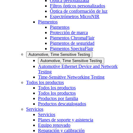
Óptica personalizada
Filtros ópticos personalizados
Óptica de conformación de luz
Espectrómetros MicroNIR
Pigmentos
Pigmentos
Protección de marca
Pigmentos ChromaFlair
Pigmentos de seguridad
Pigmentos SpectraFlair
Automotive, Time Sensitive Testing
Automotive, Time Sensitive Testing
Automotive Ethernet Device and Network
Testing
Time-Sensitive Networking Testing
Todos los productos
Todos los productos
Todos los productos
Productos por familia
Productos descatalogados
Servicios
Servicios
Planes de soporte y asistencia
Equipo renovado
Reparación y calibración