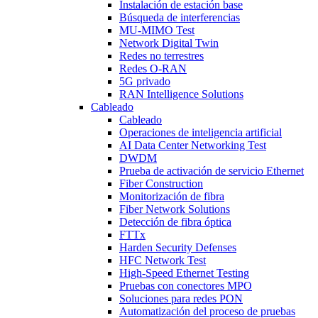
Instalación de estación base
Búsqueda de interferencias
MU-MIMO Test
Network Digital Twin
Redes no terrestres
Redes O-RAN
5G privado
RAN Intelligence Solutions
Cableado
Cableado
Operaciones de inteligencia artificial
AI Data Center Networking Test
DWDM
Prueba de activación de servicio Ethernet
Fiber Construction
Monitorización de fibra
Fiber Network Solutions
Detección de fibra óptica
FTTx
Harden Security Defenses
HFC Network Test
High-Speed Ethernet Testing
Pruebas con conectores MPO
Soluciones para redes PON
Automatización del proceso de pruebas