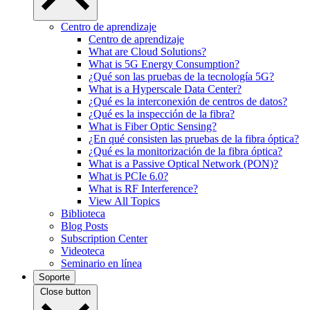
Centro de aprendizaje
Centro de aprendizaje
What are Cloud Solutions?
What is 5G Energy Consumption?
¿Qué son las pruebas de la tecnología 5G?
What is a Hyperscale Data Center?
¿Qué es la interconexión de centros de datos?
¿Qué es la inspección de la fibra?
What is Fiber Optic Sensing?
¿En qué consisten las pruebas de la fibra óptica?
¿Qué es la monitorización de la fibra óptica?
What is a Passive Optical Network (PON)?
What is PCIe 6.0?
What is RF Interference?
View All Topics
Biblioteca
Blog Posts
Subscription Center
Videoteca
Seminario en línea
Soporte
Close button