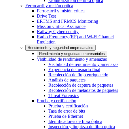
Monitorización de fibra óptica
Ferrocarril y misión crítica
Ferrocarril y misión crítica
Drive Test
ERTMS and FRMCS Monitoring
Mission Critical Assurance
Railway Cybersecurity
Radio Frequency (RF) and Wi-Fi Channel
Emulation
Rendimiento y seguridad empresariales
Rendimiento y seguridad empresariales
Visibilidad de rendimiento y amenazas
Visibilidad de rendimiento y amenazas
Experiencia del usuario final
Recolección de flujo enriquecido
Análisis de paquetes
Recolección de captura de paquetes
Recolección de metadatos de paquetes
Threat Forensics
Prueba y certificación
Prueba y certificación
Tasa de error de bits
Prueba de Ethernet
Identificadores de fibra óptica
Inspección y limpieza de fibra óptica