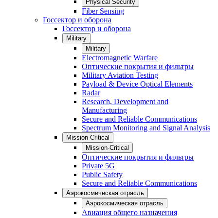
Physical Security
Fiber Sensing
Госсектор и оборона
Госсектор и оборона
Military
Military
Electromagnetic Warfare
Оптические покрытия и фильтры
Military Aviation Testing
Payload & Device Optical Elements
Radar
Research, Development and
Manufacturing
Secure and Reliable Communications
Spectrum Monitoring and Signal Analysis
Mission-Critical
Mission-Critical
Оптические покрытия и фильтры
Private 5G
Public Safety
Secure and Reliable Communications
Аэрокосмическая отрасль
Аэрокосмическая отрасль
Авиация общего назначения