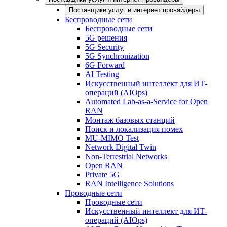
Поставщики услуг и интернет провайдеры
Беспроводные сети
Беспроводные сети
5G решения
5G Security
5G Synchronization
6G Forward
AI Testing
Искусственный интеллект для ИТ-
операций (AIOps)
Automated Lab-as-a-Service for Open
RAN
Монтаж базовых станций
Поиск и локализация помех
MU-MIMO Test
Network Digital Twin
Non-Terrestrial Networks
Open RAN
Private 5G
RAN Intelligence Solutions
Проводные сети
Проводные сети
Искусственный интеллект для ИТ-
операций (AIOps)