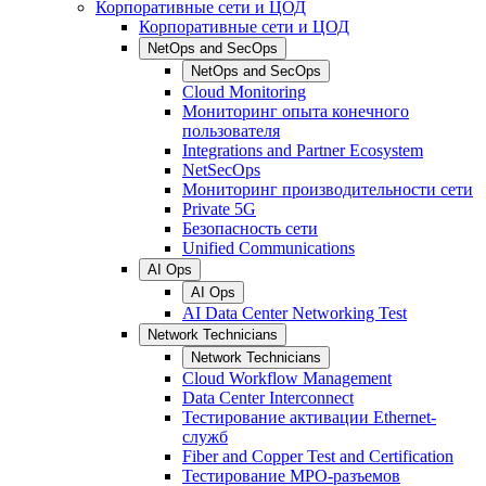
Корпоративные сети и ЦОД
Корпоративные сети и ЦОД
NetOps and SecOps
NetOps and SecOps
Cloud Monitoring
Мониторинг опыта конечного
пользователя
Integrations and Partner Ecosystem
NetSecOps
Мониторинг производительности сети
Private 5G
Безопасность сети
Unified Communications
AI Ops
AI Ops
AI Data Center Networking Test
Network Technicians
Network Technicians
Cloud Workflow Management
Data Center Interconnect
Тестирование активации Ethernet-
служб
Fiber and Copper Test and Certification
Тестирование МРО-разъемов