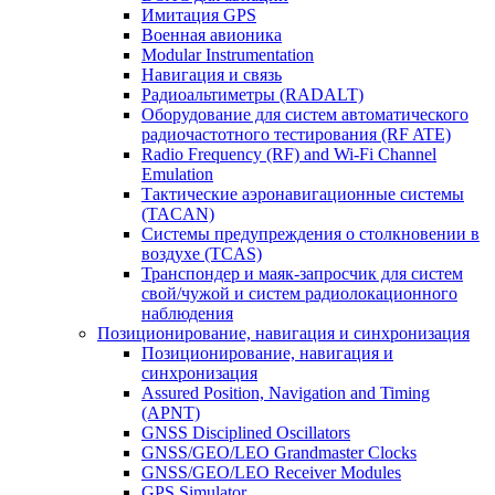
Имитация GPS
Военная авионика
Modular Instrumentation
Навигация и связь
Радиоальтиметры (RADALT)
Оборудование для систем автоматического
радиочастотного тестирования (RF ATE)
Radio Frequency (RF) and Wi-Fi Channel
Emulation
Тактические аэронавигационные системы
(TACAN)
Системы предупреждения о столкновении в
воздухе (TCAS)
Транспондер и маяк-запросчик для систем
свой/чужой и систем радиолокационного
наблюдения
Позиционирование, навигация и синхронизация
Позиционирование, навигация и
синхронизация
Assured Position, Navigation and Timing
(APNT)
GNSS Disciplined Oscillators
GNSS/GEO/LEO Grandmaster Clocks
GNSS/GEO/LEO Receiver Modules
GPS Simulator