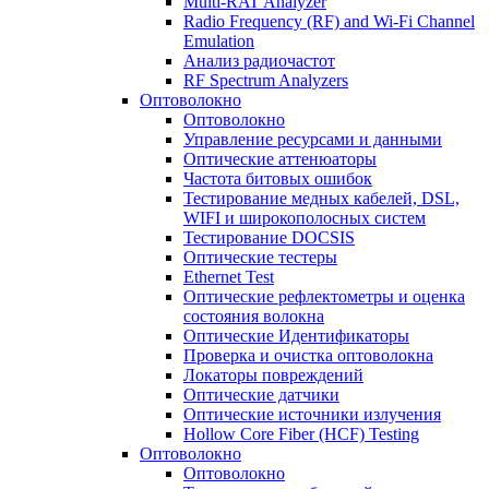
Multi-RAT Analyzer
Radio Frequency (RF) and Wi-Fi Channel
Emulation
Анализ радиочастот
RF Spectrum Analyzers
Оптоволокно
Оптоволокно
Управление ресурсами и данными
Оптические aттенюаторы
Частота битовых ошибок
Тестирование медных кабелей, DSL,
WIFI и широкополосных систем
Тестирование DOCSIS
Оптические тестеры
Ethernet Test
Оптические рефлектометры и оценка
состояния волокна
Оптические Идентификаторы
Проверка и очистка оптоволокна
Локаторы повреждений
Оптические датчики
Оптические источники излучения
Hollow Core Fiber (HCF) Testing
Оптоволокно
Оптоволокно