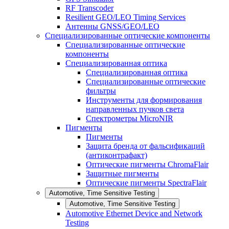
RF Transcoder
Resilient GEO/LEO Timing Services
Антенны GNSS/GEO/LEO
Специализированные оптические компоненты
Специализированные оптические
компоненты
Специализированная оптика
Специализированная оптика
Специализированные оптические
фильтры
Инструменты для формирования
направленных пучков света
Спектрометры MicroNIR
Пигменты
Пигменты
Защита бренда от фальсификаций
(антиконтрафакт)
Оптические пигменты ChromaFlair
Защитные пигменты
Оптические пигменты SpectraFlair
Automotive, Time Sensitive Testing
Automotive, Time Sensitive Testing
Automotive Ethernet Device and Network
Testing