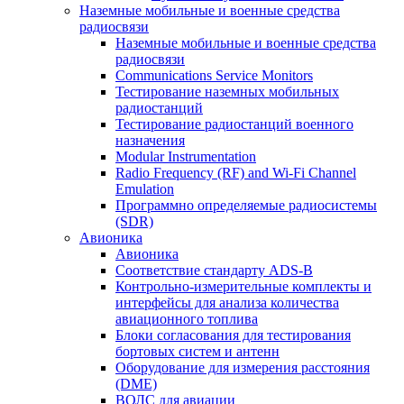
Наземные мобильные и военные средства
радиосвязи
Наземные мобильные и военные средства
радиосвязи
Communications Service Monitors
Тестирование наземных мобильных
радиостанций
Тестирование радиостанций военного
назначения
Modular Instrumentation
Radio Frequency (RF) and Wi-Fi Channel
Emulation
Программно определяемые радиосистемы
(SDR)
Авионика
Авионика
Соответствие стандарту ADS-B
Контрольно-измерительные комплекты и
интерфейсы для анализа количества
авиационного топлива
Блоки согласования для тестирования
бортовых систем и антенн
Оборудование для измерения расстояния
(DME)
ВОЛС для авиации