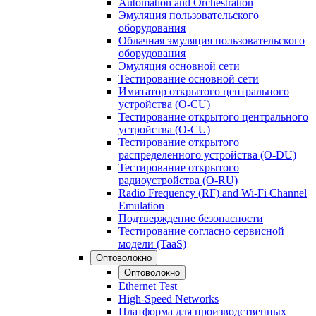
Automation and Orchestration
Эмуляция пользовательского
оборудования
Облачная эмуляция пользовательского
оборудования
Эмуляция основной сети
Тестирование основной сети
Имитатор открытого центрального
устройства (O-CU)
Тестирование открытого центрального
устройства (O-CU)
Тестирование открытого
распределенного устройства (O-DU)
Тестирование открытого
радиоустройства (O-RU)
Radio Frequency (RF) and Wi-Fi Channel
Emulation
Подтверждение безопасности
Тестирование согласно сервисной
модели (TaaS)
Оптоволокно
Оптоволокно
Ethernet Test
High-Speed Networks
Платформа для производственных