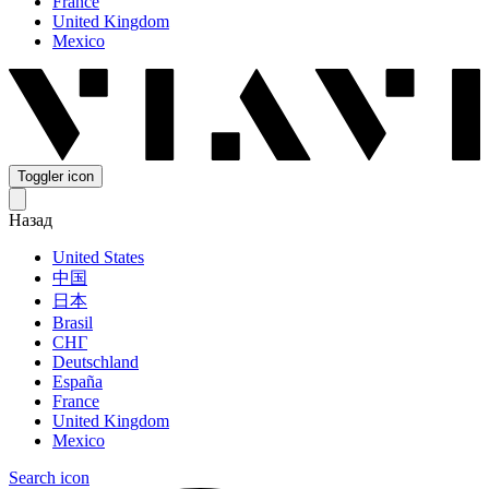
France
United Kingdom
Mexico
Toggler icon
Назад
United States
中国
日本
Brasil
СНГ
Deutschland
España
France
United Kingdom
Mexico
Search icon