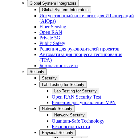
Global System Integrators
Global System Integrators
Искусственный интеллект для ИТ-операций
(AIOps)
Fiber Sensing
Open RAN
Private 5G
Public Safety
Решения для руководителей проектов
Автоматизация процесса тестирования
(TPA)
Безопасность сети
Security
Security
Lab Testing for Security
Lab Testing for Security
Open RAN Security Test
Решения для управления VPN
Network Security
Network Security
Quantum-Safe Technology
Безопасность сети
Physical Security