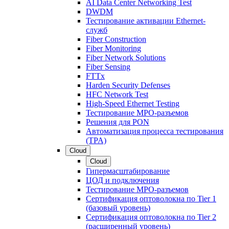
AI Data Center Networking Test
DWDM
Тестирование активации Ethernet-
служб
Fiber Construction
Fiber Monitoring
Fiber Network Solutions
Fiber Sensing
FTTx
Harden Security Defenses
HFC Network Test
High-Speed Ethernet Testing
Тестирование МРО-разъемов
Решения для PON
Автоматизация процесса тестирования
(TPA)
Cloud
Cloud
Гипермасштабирование
ЦОД и подключения
Тестирование МРО-разъемов
Сертификация оптоволокна по Tier 1
(базовый уровень)
Сертификация оптоволокна по Tier 2
(расширенный уровень)