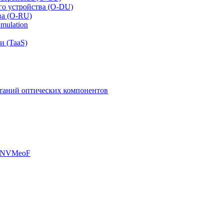
го устройства (O-DU)
ва (O-RU)
mulation
и (TaaS)
таний оптических компонентов
, NVMeoF