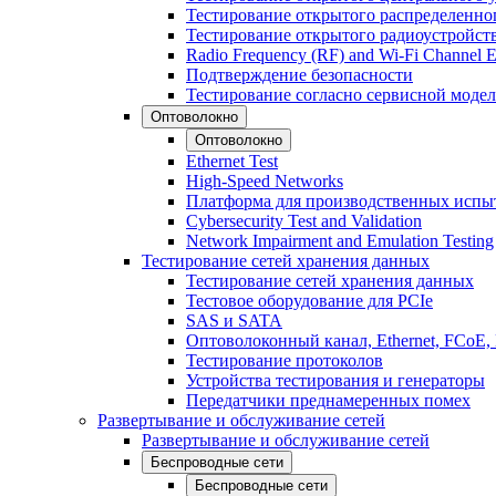
Тестирование открытого распределенно
Тестирование открытого радиоустройст
Radio Frequency (RF) and Wi-Fi Channel E
Подтверждение безопасности
Тестирование согласно сервисной модел
Оптоволокно
Оптоволокно
Ethernet Test
High-Speed Networks
Платформа для производственных испы
Cybersecurity Test and Validation
Network Impairment and Emulation Testing
Тестирование сетей хранения данных
Тестирование сетей хранения данных
Тестовое оборудование для PCIe
SAS и SATA
Оптоволоконный канал, Ethernet, FCoE
Тестирование протоколов
Устройства тестирования и генераторы
Передатчики преднамеренных помех
Развертывание и обслуживание сетей
Развертывание и обслуживание сетей
Беспроводные сети
Беспроводные сети