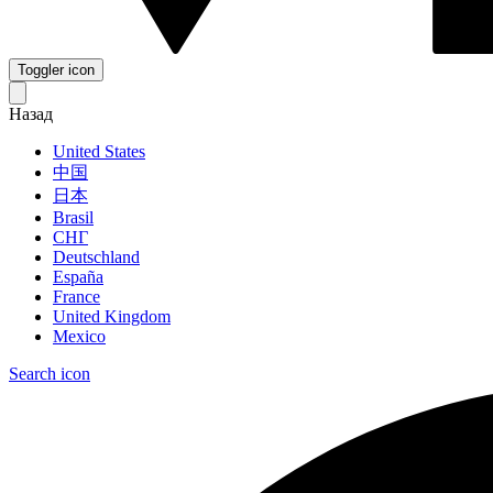
Toggler icon
Назад
United States
中国
日本
Brasil
СНГ
Deutschland
España
France
United Kingdom
Mexico
Search icon