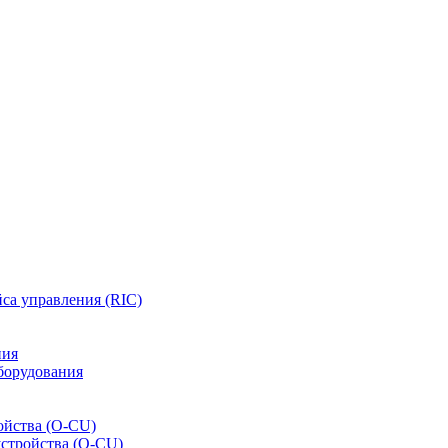
са управления (RIC)
ния
борудования
ойства (O-CU)
устройства (O-CU)