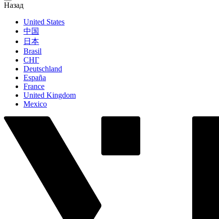
Назад
United States
中国
日本
Brasil
СНГ
Deutschland
España
France
United Kingdom
Mexico