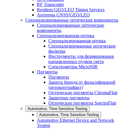
RF Transcoder
Resilient GEO/LEO Timing Services
Антенны GNSS/GEO/LEO
Специализированные оптические компоненты
Специализированные оптические
компоненты
Специализированная оптика
Специализированная оптика
Специализированные оптические
фильтры
Инструменты для формирования
направленных пучков света
Спектрометры MicroNIR
Пигменты
Пигменты
Защита бренда от фальсификаций
(антиконтрафакт)
Оптические пигменты ChromaFlair
Защитные пигменты
Оптические пигменты SpectraFlair
Automotive, Time Sensitive Testing
Automotive, Time Sensitive Testing
Automotive Ethernet Device and Network
Testing