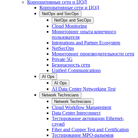
Корпоративные сети и ЦОД
Корпоративные сети и ЦОД
NetOps and SecOps
NetOps and SecOps
Cloud Monitoring
Мониторинг опыта конечного
пользователя
Integrations and Partner Ecosystem
NetSecOps
Мониторинг производительности сети
Private 5G
Безопасность сети
Unified Communications
AI Ops
AI Ops
AI Data Center Networking Test
Network Technicians
Network Technicians
Cloud Workflow Management
Data Center Interconnect
Тестирование активации Ethernet-
служб
Fiber and Copper Test and Certification
Тестирование МРО-разъемов