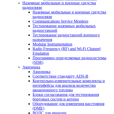
Наземные мобильные и военные средства
радиосвязи
Наземные мобильные и военные средства
радиосвязи
Communications Service Monitors
Тестирование наземных мобильных
радиостанций
Тестирование радиостанций военного
назначения
Modular Instrumentation
Radio Frequency (RF) and Wi-Fi Channel
Emulation
Программно определяемые радиосистемы
(SDR)
Авионика
Авионика
Соответствие стандарту ADS-B
Контрольно-измерительные комплекты и
интерфейсы для анализа количества
авиационного топлива
Блоки согласования для тестирования
бортовых систем и антенн
Оборудование для измерения расстояния
(DME)
ВОЛС для авиации