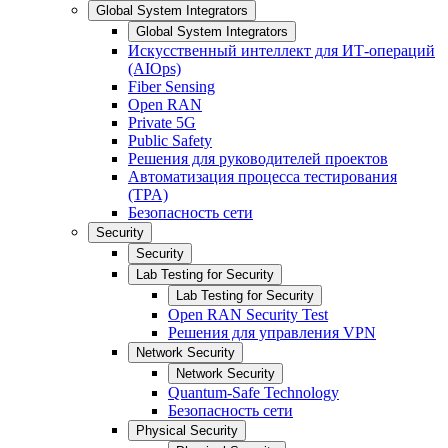
Global System Integrators
Global System Integrators
Искусственный интеллект для ИТ-операций
(AIOps)
Fiber Sensing
Open RAN
Private 5G
Public Safety
Решения для руководителей проектов
Автоматизация процесса тестирования
(TPA)
Безопасность сети
Security
Security
Lab Testing for Security
Lab Testing for Security
Open RAN Security Test
Решения для управления VPN
Network Security
Network Security
Quantum-Safe Technology
Безопасность сети
Physical Security