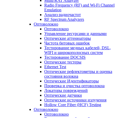
Multi-RAT Analyzer
Radio Frequency (RF) and Wi-Fi Channel
Emulation
Анализ радиочастот
RF Spectrum Analyzers
Оптоволокно
Оптоволокно
Управление ресурсами и данными
Оптические aттенюаторы
Частота битовых ошибок
Тестирование медных кабелей, DSL,
WIFI и широкополосных систем
Тестирование DOCSIS
Оптические тестеры
Ethernet Test
Оптические рефлектометры и оценка
состояния волокна
Оптические Идентификаторы
Проверка и очистка оптоволокна
Локаторы повреждений
Оптические датчики
Оптические источники излучения
Hollow Core Fiber (HCF) Testing
Оптоволокно
Оптоволокно