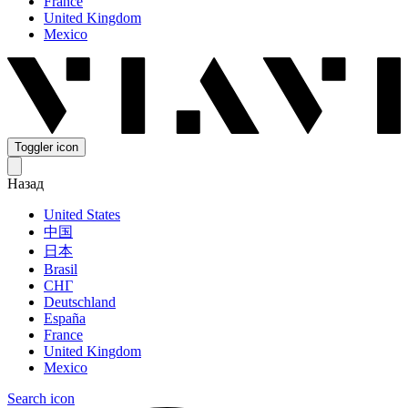
France
United Kingdom
Mexico
Toggler icon
Назад
United States
中国
日本
Brasil
СНГ
Deutschland
España
France
United Kingdom
Mexico
Search icon