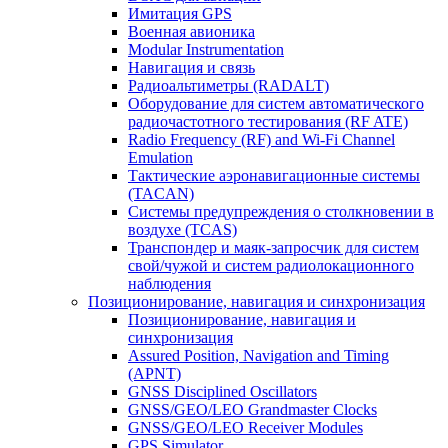
Имитация GPS
Военная авионика
Modular Instrumentation
Навигация и связь
Радиоальтиметры (RADALT)
Оборудование для систем автоматического
радиочастотного тестирования (RF ATE)
Radio Frequency (RF) and Wi-Fi Channel
Emulation
Тактические аэронавигационные системы
(TACAN)
Системы предупреждения о столкновении в
воздухе (TCAS)
Транспондер и маяк-запросчик для систем
свой/чужой и систем радиолокационного
наблюдения
Позиционирование, навигация и синхронизация
Позиционирование, навигация и
синхронизация
Assured Position, Navigation and Timing
(APNT)
GNSS Disciplined Oscillators
GNSS/GEO/LEO Grandmaster Clocks
GNSS/GEO/LEO Receiver Modules
GPS Simulator