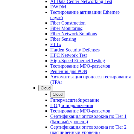
AI Data Center Networking Test
DWDM
Тестирование активации Ethernet-
служб
Fiber Construction
Fiber Monitoring
Fiber Network Solutions
Fiber Sensing
FTTx
Harden Security Defenses
HFC Network Test
High-Speed Ethernet Testing
Тестирование МРО-разъемов
Решения для PON
Автоматизация процесса тестирования
(TPA)
Cloud
Cloud
Гипермасштабирование
ЦОД и подключения
Тестирование МРО-разъемов
Сертификация оптоволокна по Tier 1
(базовый уровень)
Сертификация оптоволокна по Tier 2
(расширенный уровень)