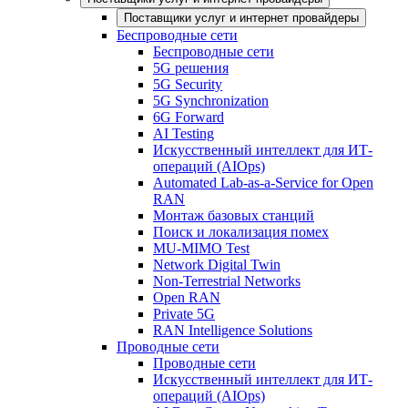
Поставщики услуг и интернет провайдеры
Беспроводные сети
Беспроводные сети
5G решения
5G Security
5G Synchronization
6G Forward
AI Testing
Искусственный интеллект для ИТ-
операций (AIOps)
Automated Lab-as-a-Service for Open
RAN
Монтаж базовых станций
Поиск и локализация помех
MU-MIMO Test
Network Digital Twin
Non-Terrestrial Networks
Open RAN
Private 5G
RAN Intelligence Solutions
Проводные сети
Проводные сети
Искусственный интеллект для ИТ-
операций (AIOps)