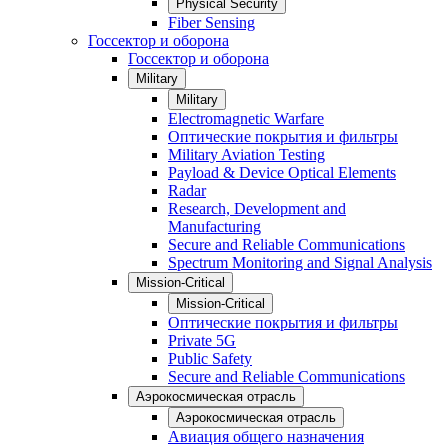
Physical Security
Fiber Sensing
Госсектор и оборона
Госсектор и оборона
Military
Military
Electromagnetic Warfare
Оптические покрытия и фильтры
Military Aviation Testing
Payload & Device Optical Elements
Radar
Research, Development and
Manufacturing
Secure and Reliable Communications
Spectrum Monitoring and Signal Analysis
Mission-Critical
Mission-Critical
Оптические покрытия и фильтры
Private 5G
Public Safety
Secure and Reliable Communications
Аэрокосмическая отрасль
Аэрокосмическая отрасль
Авиация общего назначения