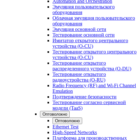
Automation and Orchestration
Эмуляция пользовательского
оборудования
Облачная эмуляция пользовательского
оборудования
Эмуляция основной сети
Тестирование основной сети
Имитатор открытого центрального
устройства (O-CU)
Тестирование открытого центрального
устройства (O-CU)
Тестирование открытого
распределенного устройства (O-DU)
Тестирование открытого
радиоустройства (O-RU)
Radio Frequency (RF) and Wi-Fi Channel
Emulation
Подтверждение безопасности
Тестирование согласно сервисной
модели (TaaS)
Оптоволокно
Оптоволокно
Ethernet Test
High-Speed Networks
Платформа для производственных