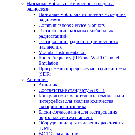
Наземные мобильные и военные средства
радиосвязи
Наземные мобильные и военные средства
радиосвязи
Communications Service Monitors
Тестирование наземных мобильных
радиостанций
Тестирование радиостанций военного
назначения
Modular Instrumentation
Radio Frequency (RF) and Wi-Fi Channel
Emulation
Программно определяемые радиосистемы
(SDR)
Авионика
Авионика
Соответствие стандарту ADS-B
Контрольно-измерительные комплекты и
интерфейсы для анализа количества
авиационного топлива
Блоки согласования для тестирования
бортовых систем и антенн
Оборудование для измерения расстояния
(DME)
ВОЛС для авиации