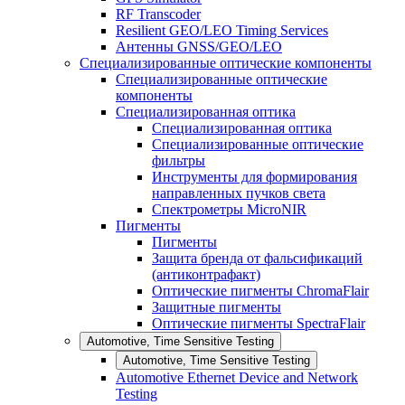
RF Transcoder
Resilient GEO/LEO Timing Services
Антенны GNSS/GEO/LEO
Специализированные оптические компоненты
Специализированные оптические
компоненты
Специализированная оптика
Специализированная оптика
Специализированные оптические
фильтры
Инструменты для формирования
направленных пучков света
Спектрометры MicroNIR
Пигменты
Пигменты
Защита бренда от фальсификаций
(антиконтрафакт)
Оптические пигменты ChromaFlair
Защитные пигменты
Оптические пигменты SpectraFlair
Automotive, Time Sensitive Testing
Automotive, Time Sensitive Testing
Automotive Ethernet Device and Network
Testing