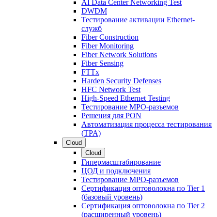
AI Data Center Networking Test
DWDM
Тестирование активации Ethernet-
служб
Fiber Construction
Fiber Monitoring
Fiber Network Solutions
Fiber Sensing
FTTx
Harden Security Defenses
HFC Network Test
High-Speed Ethernet Testing
Тестирование МРО-разъемов
Решения для PON
Автоматизация процесса тестирования
(TPA)
Cloud
Cloud
Гипермасштабирование
ЦОД и подключения
Тестирование МРО-разъемов
Сертификация оптоволокна по Tier 1
(базовый уровень)
Сертификация оптоволокна по Tier 2
(расширенный уровень)