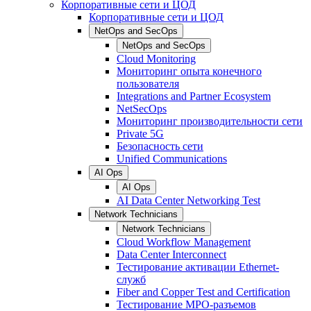
Корпоративные сети и ЦОД
Корпоративные сети и ЦОД
NetOps and SecOps
NetOps and SecOps
Cloud Monitoring
Мониторинг опыта конечного
пользователя
Integrations and Partner Ecosystem
NetSecOps
Мониторинг производительности сети
Private 5G
Безопасность сети
Unified Communications
AI Ops
AI Ops
AI Data Center Networking Test
Network Technicians
Network Technicians
Cloud Workflow Management
Data Center Interconnect
Тестирование активации Ethernet-
служб
Fiber and Copper Test and Certification
Тестирование МРО-разъемов