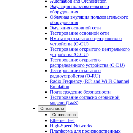
Automation and Orchestration
Эмуляция пользовательского
оборудования
Облачная эмуляция пользовательского
оборудования
Эмуляция основной сети
Тестирование основной сети
Имитатор открытого центрального
устройства (O-CU)
Тестирование открытого центрального
устройства (O-CU)
Тестирование открытого
распределенного устройства (O-DU)
Тестирование открытого
радиоустройства (O-RU)
Radio Frequency (RF) and Wi-Fi Channel
Emulation
Подтверждение безопасности
Тестирование согласно сервисной
модели (TaaS)
Оптоволокно
Оптоволокно
Ethernet Test
High-Speed Networks
Платформа для производственных