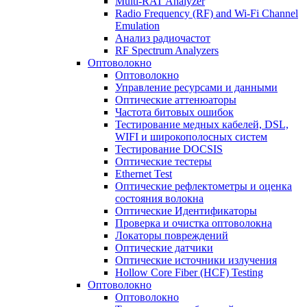
Multi-RAT Analyzer
Radio Frequency (RF) and Wi-Fi Channel
Emulation
Анализ радиочастот
RF Spectrum Analyzers
Оптоволокно
Оптоволокно
Управление ресурсами и данными
Оптические aттенюаторы
Частота битовых ошибок
Тестирование медных кабелей, DSL,
WIFI и широкополосных систем
Тестирование DOCSIS
Оптические тестеры
Ethernet Test
Оптические рефлектометры и оценка
состояния волокна
Оптические Идентификаторы
Проверка и очистка оптоволокна
Локаторы повреждений
Оптические датчики
Оптические источники излучения
Hollow Core Fiber (HCF) Testing
Оптоволокно
Оптоволокно