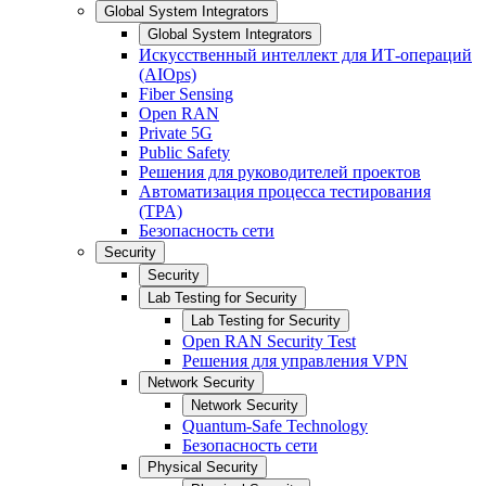
Global System Integrators
Global System Integrators
Искусственный интеллект для ИТ-операций
(AIOps)
Fiber Sensing
Open RAN
Private 5G
Public Safety
Решения для руководителей проектов
Автоматизация процесса тестирования
(TPA)
Безопасность сети
Security
Security
Lab Testing for Security
Lab Testing for Security
Open RAN Security Test
Решения для управления VPN
Network Security
Network Security
Quantum-Safe Technology
Безопасность сети
Physical Security