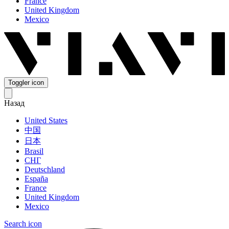
France
United Kingdom
Mexico
Toggler icon
Назад
United States
中国
日本
Brasil
СНГ
Deutschland
España
France
United Kingdom
Mexico
Search icon