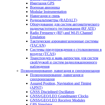
Имитация GPS
Военная авионика
Modular Instrumentation
Навигация и связь
Радиоальтиметры (RADALT)
Оборудование для систем автоматического
радиочастотного тестирования (RF ATE)
Radio Frequency (RF) and Wi-Fi Channel
Emulation
Тактические аэронавигационные системы
(TACAN)
Системы предупреждения о столкновении в
воздухе (TCAS)
Транспондер и маяк-запросчик для систем
свой/чужой и систем радиолокационного
наблюдения
Позиционирование, навигация и синхронизация
Позиционирование, навигация и
синхронизация
Assured Position, Navigation and Timing
(APNT)
GNSS Disciplined Oscillators
GNSS/GEO/LEO Grandmaster Clocks
GNSS/GEO/LEO Receiver Modules
GPS Simulator