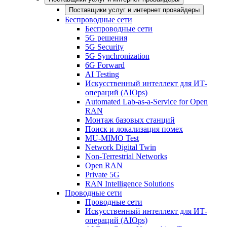
Поставщики услуг и интернет провайдеры
Беспроводные сети
Беспроводные сети
5G решения
5G Security
5G Synchronization
6G Forward
AI Testing
Искусственный интеллект для ИТ-
операций (AIOps)
Automated Lab-as-a-Service for Open
RAN
Монтаж базовых станций
Поиск и локализация помех
MU-MIMO Test
Network Digital Twin
Non-Terrestrial Networks
Open RAN
Private 5G
RAN Intelligence Solutions
Проводные сети
Проводные сети
Искусственный интеллект для ИТ-
операций (AIOps)