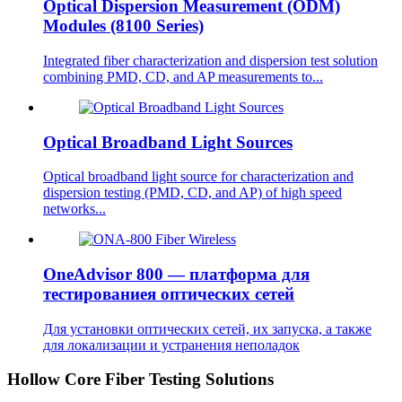
Optical Dispersion Measurement (ODM)
Modules (8100 Series)
Integrated fiber characterization and dispersion test solution
combining PMD, CD, and AP measurements to...
Optical Broadband Light Sources
Optical broadband light source for characterization and
dispersion testing (PMD, CD, and AP) of high speed
networks...
OneAdvisor 800 — платформа для
тестированиея оптических сетей
Для установки оптических сетей, их запуска, а также
для локализации и устранения неполадок
Hollow Core Fiber Testing Solutions