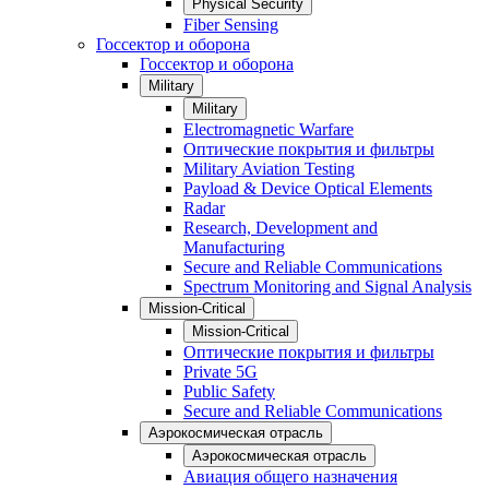
Physical Security
Fiber Sensing
Госсектор и оборона
Госсектор и оборона
Military
Military
Electromagnetic Warfare
Оптические покрытия и фильтры
Military Aviation Testing
Payload & Device Optical Elements
Radar
Research, Development and
Manufacturing
Secure and Reliable Communications
Spectrum Monitoring and Signal Analysis
Mission-Critical
Mission-Critical
Оптические покрытия и фильтры
Private 5G
Public Safety
Secure and Reliable Communications
Аэрокосмическая отрасль
Аэрокосмическая отрасль
Авиация общего назначения