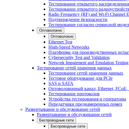
Тестирование открытого распределенно
Тестирование открытого радиоустройст
Radio Frequency (RF) and Wi-Fi Channel E
Подтверждение безопасности
Тестирование согласно сервисной модел
Оптоволокно
Оптоволокно
Ethernet Test
High-Speed Networks
Платформа для производственных испы
Cybersecurity Test and Validation
Network Impairment and Emulation Testing
Тестирование сетей хранения данных
Тестирование сетей хранения данных
Тестовое оборудование для PCIe
SAS и SATA
Оптоволоконный канал, Ethernet, FCoE
Тестирование протоколов
Устройства тестирования и генераторы
Передатчики преднамеренных помех
Развертывание и обслуживание сетей
Развертывание и обслуживание сетей
Беспроводные сети
Беспроводные сети