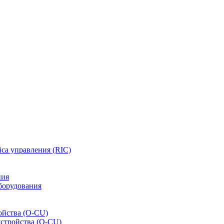
са управления (RIC)
ния
борудования
ойства (O-CU)
устройства (O-CU)