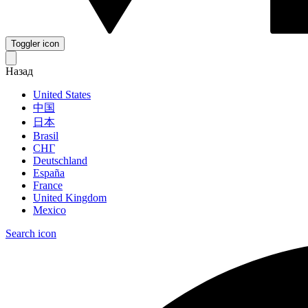
Toggler icon
Назад
United States
中国
日本
Brasil
СНГ
Deutschland
España
France
United Kingdom
Mexico
Search icon