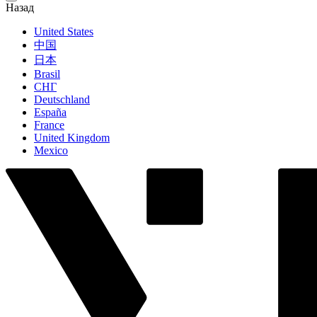
Назад
United States
中国
日本
Brasil
СНГ
Deutschland
España
France
United Kingdom
Mexico