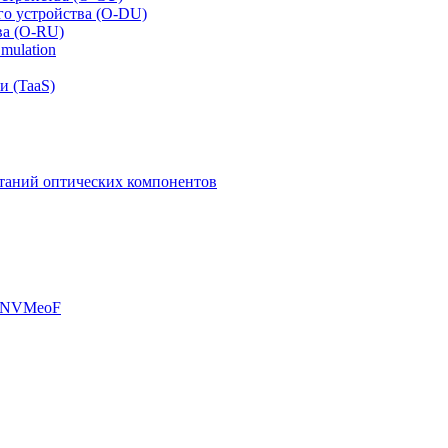
го устройства (O-DU)
ва (O-RU)
mulation
и (TaaS)
таний оптических компонентов
, NVMeoF