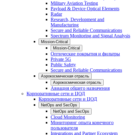
Military Aviation Testing
Payload & Device Optical Elements
Radar
Research, Development and
Manufacturing
Secure and Reliable Communications
Spectrum Monitoring and Signal Analysis
Mission-Critical
Mission-Critical
Оптические покрытия и фильтры
Private 5G
Public Safety
Secure and Reliable Communications
Аэрокосмическая отрасль
Аэрокосмическая отрасль
Авиация общего назначения
Корпоративные сети и ЦОД
Корпоративные сети и ЦОД
NetOps and SecOps
NetOps and SecOps
Cloud Monitoring
Мониторинг опыта конечного
пользователя
Integrations and Partner Ecosystem