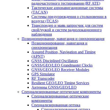
радиочастотного тестирования (RF ATE)
Тактические аэронавигационные системы
(TACAN)
Системы предупреждения о столкновении в
воздухе (TCAS)
Транспондер и маяк-запросчик для систем
свой/чужой и систем радиолокационного
наблюдения
Позиционирование, навигация и синхронизация
Позиционирование, навигация и
синхронизация
Assured Position, Navigation and Timing
(APNT)
GNSS Disciplined Oscillators
GNSS/GEO/LEO Grandmaster Clocks
GNSS/GEO/LEO Receiver Modules
GPS Simulator
RF Transcoder
Resilient GEO/LEO Timing Services
Антенны GNSS/GEO/LEO
Специализированные оптические компоненты
Специализированные оптические
компоненты
Специализированная оптика
Специализированная оптика