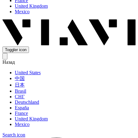
France
United Kingdom
Mexico
Toggler icon
Назад
United States
中国
日本
Brasil
СНГ
Deutschland
España
France
United Kingdom
Mexico
Search icon