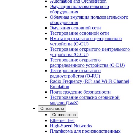
Automation and Orchestration
Эмуляция пользовательского
оборудования
Облачная эмуляция пользовательского
оборудования
Эмуляция основной сети
Тестирование основной сети
Имитатор открытого центрального
устройства (O-CU)
Тестирование открытого центрального
устройства (O-CU)
Тестирование открытого
распределенного устройства (O-DU)
Тестирование открытого
радиоустройства (O-RU)
Radio Frequency (RF) and Wi-Fi Channel
Emulation
Подтверждение безопасности
Тестирование согласно сервисной
модели (TaaS)
Оптоволокно
Оптоволокно
Ethernet Test
High-Speed Networks
Платформа для производственных