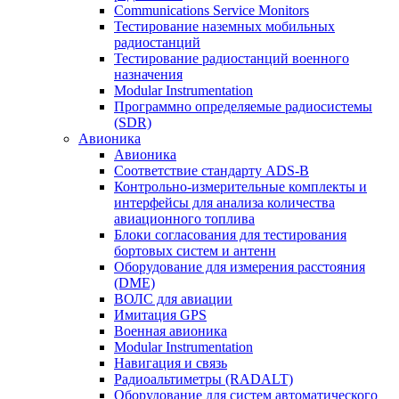
Communications Service Monitors
Тестирование наземных мобильных
радиостанций
Тестирование радиостанций военного
назначения
Modular Instrumentation
Программно определяемые радиосистемы
(SDR)
Авионика
Авионика
Соответствие стандарту ADS-B
Контрольно-измерительные комплекты и
интерфейсы для анализа количества
авиационного топлива
Блоки согласования для тестирования
бортовых систем и антенн
Оборудование для измерения расстояния
(DME)
ВОЛС для авиации
Имитация GPS
Военная авионика
Modular Instrumentation
Навигация и связь
Радиоальтиметры (RADALT)
Оборудование для систем автоматического