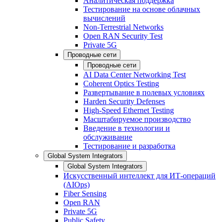
Аналитическая поддержка
Тестирование на основе облачных
вычислений
Non-Terrestrial Networks
Open RAN Security Test
Private 5G
Проводные сети
Проводные сети
AI Data Center Networking Test
Coherent Optics Testing
Развертывание в полевых условиях
Harden Security Defenses
High-Speed Ethernet Testing
Масштабируемое производство
Введение в технологии и
обслуживание
Тестирование и разработка
Global System Integrators
Global System Integrators
Искусственный интеллект для ИТ-операций
(AIOps)
Fiber Sensing
Open RAN
Private 5G
Public Safety