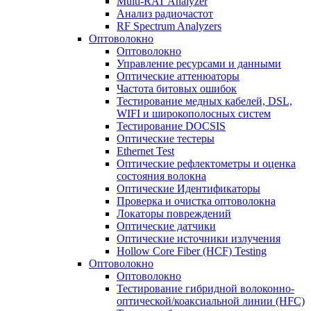
Multi-RAT Analyzer
Анализ радиочастот
RF Spectrum Analyzers
Оптоволокно
Оптоволокно
Управление ресурсами и данными
Оптические aттенюаторы
Частота битовых ошибок
Тестирование медных кабелей, DSL,
WIFI и широкополосных систем
Тестирование DOCSIS
Оптические тестеры
Ethernet Test
Оптические рефлектометры и оценка
состояния волокна
Оптические Идентификаторы
Проверка и очистка оптоволокна
Локаторы повреждений
Оптические датчики
Оптические источники излучения
Hollow Core Fiber (HCF) Testing
Оптоволокно
Оптоволокно
Тестирование гибридной волоконно-
оптической/коаксиальной линии (HFC)