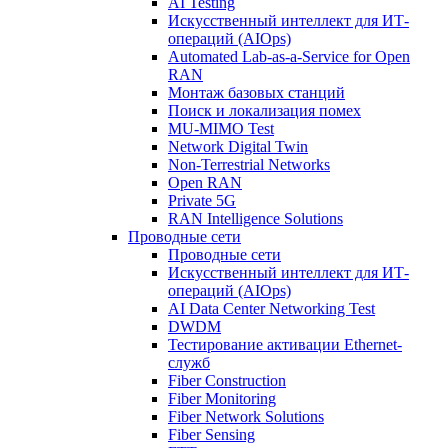
AI Testing
Искусственный интеллект для ИТ-
операций (AIOps)
Automated Lab-as-a-Service for Open
RAN
Монтаж базовых станций
Поиск и локализация помех
MU-MIMO Test
Network Digital Twin
Non-Terrestrial Networks
Open RAN
Private 5G
RAN Intelligence Solutions
Проводные сети
Проводные сети
Искусственный интеллект для ИТ-
операций (AIOps)
AI Data Center Networking Test
DWDM
Тестирование активации Ethernet-
служб
Fiber Construction
Fiber Monitoring
Fiber Network Solutions
Fiber Sensing