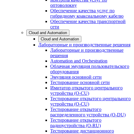
оптоволокну
Обеспечение качества услуг по
гибридному коаксиальному кабелю
Обеспечение качества транспортной
сети
Cloud and Automation
Cloud and Automation
Лабораторные и производственные решения
Лабораторные и производственные
решения
Automation and Orchestration
Облачная эмуляция пользовательского
оборудования
Эмуляция основной сети
Тестирование основной сети
Имитатор открытого центрального
устройства (O-CU)
Тестирование открытого центрального
устройства (O-CU)
Тестирование открытого
распределенного устройства (O-DU)
Тестирование открытого
радиоустройства (O-RU)
Тестирование дистанционного