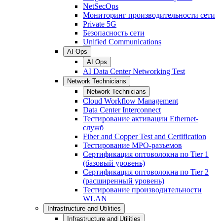
NetSecOps
Мониторинг производительности сети
Private 5G
Безопасность сети
Unified Communications
AI Ops
AI Ops
AI Data Center Networking Test
Network Technicians
Network Technicians
Cloud Workflow Management
Data Center Interconnect
Тестирование активации Ethernet-
служб
Fiber and Copper Test and Certification
Тестирование МРО-разъемов
Сертификация оптоволокна по Tier 1
(базовый уровень)
Сертификация оптоволокна по Tier 2
(расширенный уровень)
Тестирование производительности
WLAN
Infrastructure and Utilities
Infrastructure and Utilities