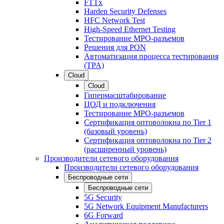
FTTx
Harden Security Defenses
HFC Network Test
High-Speed Ethernet Testing
Тестирование МРО-разъемов
Решения для PON
Автоматизация процесса тестирования
(TPA)
Cloud
Cloud
Гипермасштабирование
ЦОД и подключения
Тестирование МРО-разъемов
Сертификация оптоволокна по Tier 1
(базовый уровень)
Сертификация оптоволокна по Tier 2
(расширенный уровень)
Производители сетевого оборудования
Производители сетевого оборудования
Беспроводные сети
Беспроводные сети
5G Security
5G Network Equipment Manufacturers
6G Forward