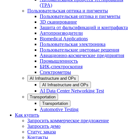
(TPA)
Пользовательская оптика и пигменты
Пользовательская оптика и пигменты
3D сканирование
Зашита от фальсификаций и контрафакта
Автопроизводители
Biomedical Applications
Пользовательская электроника
Пользовательские цветовые решения
Авиационно-космические предприятия
Промышленность
БИК-спектроскопия
Спектрометры
AI Infrastructure and OPs
AI Infrastructure and OPs
AI Data Center Networking Test
Transportation
Transportation
Automotive Testing
Как купить
Запросить коммерческое предложение
Запросить демо
Статус заказа
Контакты