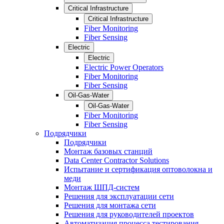
Critical Infrastructure
Critical Infrastructure
Fiber Monitoring
Fiber Sensing
Electric
Electric
Electric Power Operators
Fiber Monitoring
Fiber Sensing
Oil-Gas-Water
Oil-Gas-Water
Fiber Monitoring
Fiber Sensing
Подрядчики
Подрядчики
Монтаж базовых станций
Data Center Contractor Solutions
Испытание и сертификация оптоволокна и
меди
Монтаж ШПД-систем
Решения для эксплуатации сети
Решения для монтажа сети
Решения для руководителей проектов
Автоматизация процесса тестирования