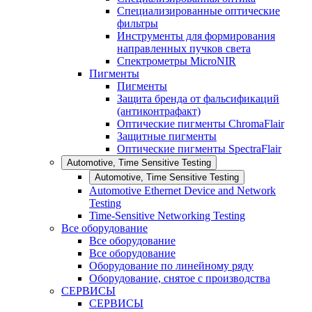
Специализированные оптические
фильтры
Инструменты для формирования
направленных пучков света
Спектрометры MicroNIR
Пигменты
Пигменты
Защита бренда от фальсификаций
(антиконтрафакт)
Оптические пигменты ChromaFlair
Защитные пигменты
Оптические пигменты SpectraFlair
Automotive, Time Sensitive Testing
Automotive, Time Sensitive Testing
Automotive Ethernet Device and Network
Testing
Time-Sensitive Networking Testing
Все оборудование
Все оборудование
Все оборудование
Оборудование по линейному ряду
Оборудование, снятое с производства
СЕРВИСЫ
СЕРВИСЫ