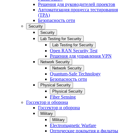
Решения для руководителей проектов
Автоматизация процесса тестирования
(TPA)
Безопасность сети
Security
Security
Lab Testing for Security
Lab Testing for Security
Open RAN Security Test
Решения для управления VPN
Network Security
Network Security
Quantum-Safe Technology
Безопасность сети
Physical Security
Physical Security
Fiber Sensing
Госсектор и оборона
Госсектор и оборона
Military
Military
Electromagnetic Warfare
Оптические покрытия и фильтры