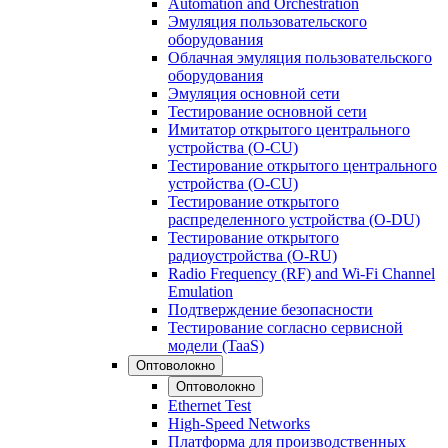
Automation and Orchestration
Эмуляция пользовательского
оборудования
Облачная эмуляция пользовательского
оборудования
Эмуляция основной сети
Тестирование основной сети
Имитатор открытого центрального
устройства (O-CU)
Тестирование открытого центрального
устройства (O-CU)
Тестирование открытого
распределенного устройства (O-DU)
Тестирование открытого
радиоустройства (O-RU)
Radio Frequency (RF) and Wi-Fi Channel
Emulation
Подтверждение безопасности
Тестирование согласно сервисной
модели (TaaS)
Оптоволокно
Оптоволокно
Ethernet Test
High-Speed Networks
Платформа для производственных