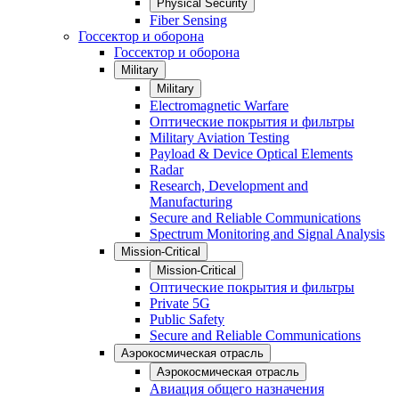
Physical Security
Fiber Sensing
Госсектор и оборона
Госсектор и оборона
Military
Military
Electromagnetic Warfare
Оптические покрытия и фильтры
Military Aviation Testing
Payload & Device Optical Elements
Radar
Research, Development and
Manufacturing
Secure and Reliable Communications
Spectrum Monitoring and Signal Analysis
Mission-Critical
Mission-Critical
Оптические покрытия и фильтры
Private 5G
Public Safety
Secure and Reliable Communications
Аэрокосмическая отрасль
Аэрокосмическая отрасль
Авиация общего назначения