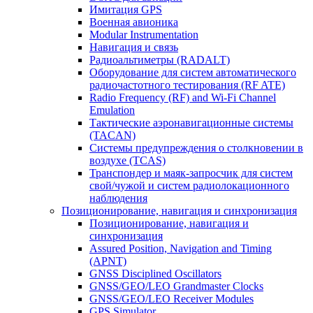
Имитация GPS
Военная авионика
Modular Instrumentation
Навигация и связь
Радиоальтиметры (RADALT)
Оборудование для систем автоматического
радиочастотного тестирования (RF ATE)
Radio Frequency (RF) and Wi-Fi Channel
Emulation
Тактические аэронавигационные системы
(TACAN)
Системы предупреждения о столкновении в
воздухе (TCAS)
Транспондер и маяк-запросчик для систем
свой/чужой и систем радиолокационного
наблюдения
Позиционирование, навигация и синхронизация
Позиционирование, навигация и
синхронизация
Assured Position, Navigation and Timing
(APNT)
GNSS Disciplined Oscillators
GNSS/GEO/LEO Grandmaster Clocks
GNSS/GEO/LEO Receiver Modules
GPS Simulator