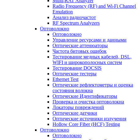
Multi-RAT Analyzer
Radio Frequency (RF) and Wi-Fi Channel
Emulation
Анализ радиочастот
RF Spectrum Analyzers
Оптоволокно
Оптоволокно
Управление ресурсами и данными
Оптические aттенюаторы
Частота битовых ошибок
Тестирование медных кабелей, DSL,
WIFI и широкополосных систем
Тестирование DOCSIS
Оптические тестеры
Ethernet Test
Оптические рефлектометры и оценка
состояния волокна
Оптические Идентификаторы
Проверка и очистка оптоволокна
Локаторы повреждений
Оптические датчики
Оптические источники излучения
Hollow Core Fiber (HCF) Testing
Оптоволокно
Оптоволокно