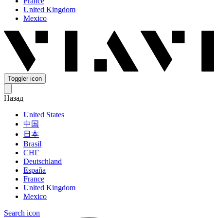
France
United Kingdom
Mexico
Toggler icon
Назад
United States
中国
日本
Brasil
СНГ
Deutschland
España
France
United Kingdom
Mexico
Search icon