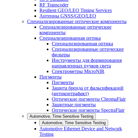
RF Transcoder
Resilient GEO/LEO Timing Services
Антенны GNSS/GEO/LEO
Специализированные оптические компоненты
Специализированные оптические
компоненты
Специализированная оптика
Специализированная оптика
Специализированные оптические
фильтры
Инструменты для формирования
направленных пучков света
Спектрометры MicroNIR
Пигменты
Пигменты
Защита бренда от фальсификаций
(антиконтрафакт)
Оптические пигменты ChromaFlair
Защитные пигменты
Оптические пигменты SpectraFlair
Automotive, Time Sensitive Testing
Automotive, Time Sensitive Testing
Automotive Ethernet Device and Network
Testing