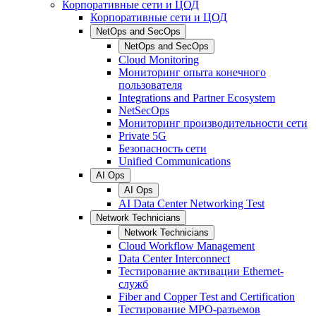
Корпоративные сети и ЦОД
Корпоративные сети и ЦОД
NetOps and SecOps
NetOps and SecOps
Cloud Monitoring
Мониторинг опыта конечного
пользователя
Integrations and Partner Ecosystem
NetSecOps
Мониторинг производительности сети
Private 5G
Безопасность сети
Unified Communications
AI Ops
AI Ops
AI Data Center Networking Test
Network Technicians
Network Technicians
Cloud Workflow Management
Data Center Interconnect
Тестирование активации Ethernet-
служб
Fiber and Copper Test and Certification
Тестирование МРО-разъемов