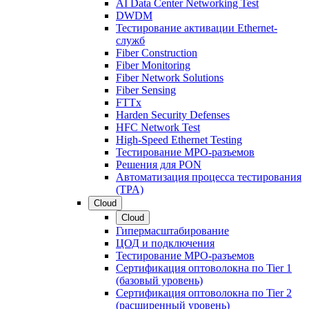
AI Data Center Networking Test
DWDM
Тестирование активации Ethernet-
служб
Fiber Construction
Fiber Monitoring
Fiber Network Solutions
Fiber Sensing
FTTx
Harden Security Defenses
HFC Network Test
High-Speed Ethernet Testing
Тестирование МРО-разъемов
Решения для PON
Автоматизация процесса тестирования
(TPA)
Cloud
Cloud
Гипермасштабирование
ЦОД и подключения
Тестирование МРО-разъемов
Сертификация оптоволокна по Tier 1
(базовый уровень)
Сертификация оптоволокна по Tier 2
(расширенный уровень)