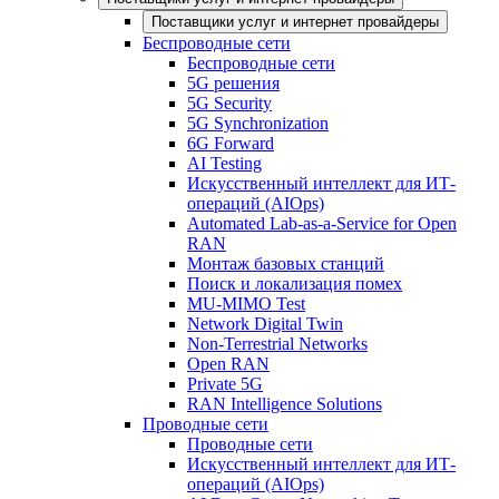
Поставщики услуг и интернет провайдеры
Беспроводные сети
Беспроводные сети
5G решения
5G Security
5G Synchronization
6G Forward
AI Testing
Искусственный интеллект для ИТ-
операций (AIOps)
Automated Lab-as-a-Service for Open
RAN
Монтаж базовых станций
Поиск и локализация помех
MU-MIMO Test
Network Digital Twin
Non-Terrestrial Networks
Open RAN
Private 5G
RAN Intelligence Solutions
Проводные сети
Проводные сети
Искусственный интеллект для ИТ-
операций (AIOps)