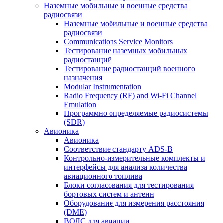
Наземные мобильные и военные средства
радиосвязи
Наземные мобильные и военные средства
радиосвязи
Communications Service Monitors
Тестирование наземных мобильных
радиостанций
Тестирование радиостанций военного
назначения
Modular Instrumentation
Radio Frequency (RF) and Wi-Fi Channel
Emulation
Программно определяемые радиосистемы
(SDR)
Авионика
Авионика
Соответствие стандарту ADS-B
Контрольно-измерительные комплекты и
интерфейсы для анализа количества
авиационного топлива
Блоки согласования для тестирования
бортовых систем и антенн
Оборудование для измерения расстояния
(DME)
ВОЛС для авиации