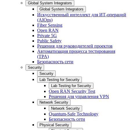
Global System Integrators
Global System Integrators
Искусственный интеллект для ИТ-операций
(AIOps)
Fiber Sensing
Open RAN
Private 5G
Public Safety
Решения для руководителей проектов
Автоматизация процесса тестирования
(TPA)
Безопасность сети
Security
Security
Lab Testing for Security
Lab Testing for Security
Open RAN Security Test
Решения для управления VPN
Network Security
Network Security
Quantum-Safe Technology
Безопасность сети
Physical Security