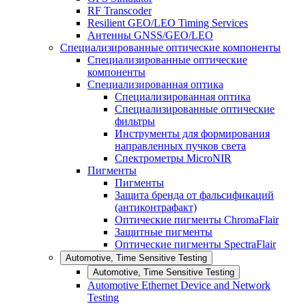
RF Transcoder
Resilient GEO/LEO Timing Services
Антенны GNSS/GEO/LEO
Специализированные оптические компоненты
Специализированные оптические
компоненты
Специализированная оптика
Специализированная оптика
Специализированные оптические
фильтры
Инструменты для формирования
направленных пучков света
Спектрометры MicroNIR
Пигменты
Пигменты
Защита бренда от фальсификаций
(антиконтрафакт)
Оптические пигменты ChromaFlair
Защитные пигменты
Оптические пигменты SpectraFlair
Automotive, Time Sensitive Testing
Automotive, Time Sensitive Testing
Automotive Ethernet Device and Network
Testing