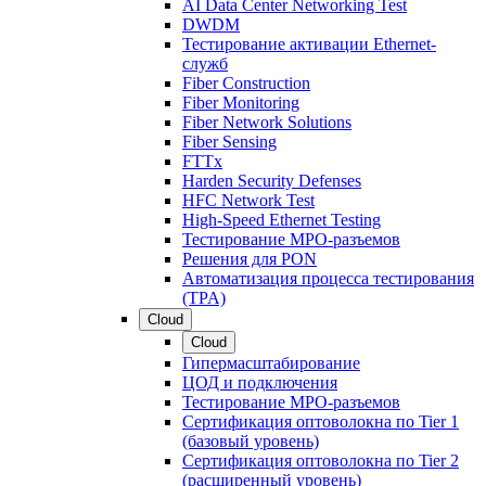
AI Data Center Networking Test
DWDM
Тестирование активации Ethernet-
служб
Fiber Construction
Fiber Monitoring
Fiber Network Solutions
Fiber Sensing
FTTx
Harden Security Defenses
HFC Network Test
High-Speed Ethernet Testing
Тестирование МРО-разъемов
Решения для PON
Автоматизация процесса тестирования
(TPA)
Cloud
Cloud
Гипермасштабирование
ЦОД и подключения
Тестирование МРО-разъемов
Сертификация оптоволокна по Tier 1
(базовый уровень)
Сертификация оптоволокна по Tier 2
(расширенный уровень)