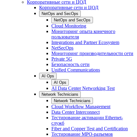
Корпоративные сети и ЦОД
Корпоративные сети и ЦОД
NetOps and SecOps
NetOps and SecOps
Cloud Monitoring
Мониторинг опыта конечного
пользователя
Integrations and Partner Ecosystem
NetSecOps
Мониторинг производительности сети
Private 5G
Безопасность сети
Unified Communications
AI Ops
AI Ops
AI Data Center Networking Test
Network Technicians
Network Technicians
Cloud Workflow Management
Data Center Interconnect
Тестирование активации Ethernet-
служб
Fiber and Copper Test and Certification
Тестирование МРО-разъемов