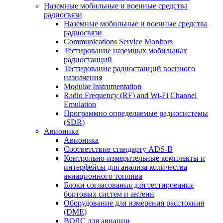
Наземные мобильные и военные средства
радиосвязи
Наземные мобильные и военные средства
радиосвязи
Communications Service Monitors
Тестирование наземных мобильных
радиостанций
Тестирование радиостанций военного
назначения
Modular Instrumentation
Radio Frequency (RF) and Wi-Fi Channel
Emulation
Программно определяемые радиосистемы
(SDR)
Авионика
Авионика
Соответствие стандарту ADS-B
Контрольно-измерительные комплекты и
интерфейсы для анализа количества
авиационного топлива
Блоки согласования для тестирования
бортовых систем и антенн
Оборудование для измерения расстояния
(DME)
ВОЛС для авиации