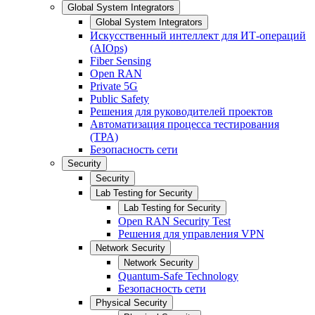
Global System Integrators
Global System Integrators
Искусственный интеллект для ИТ-операций
(AIOps)
Fiber Sensing
Open RAN
Private 5G
Public Safety
Решения для руководителей проектов
Автоматизация процесса тестирования
(TPA)
Безопасность сети
Security
Security
Lab Testing for Security
Lab Testing for Security
Open RAN Security Test
Решения для управления VPN
Network Security
Network Security
Quantum-Safe Technology
Безопасность сети
Physical Security