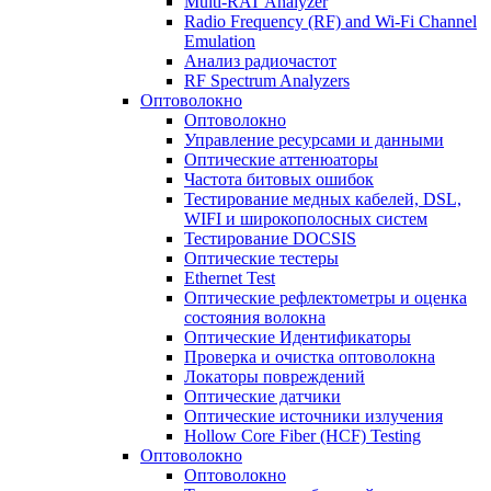
Multi-RAT Analyzer
Radio Frequency (RF) and Wi-Fi Channel
Emulation
Анализ радиочастот
RF Spectrum Analyzers
Оптоволокно
Оптоволокно
Управление ресурсами и данными
Оптические aттенюаторы
Частота битовых ошибок
Тестирование медных кабелей, DSL,
WIFI и широкополосных систем
Тестирование DOCSIS
Оптические тестеры
Ethernet Test
Оптические рефлектометры и оценка
состояния волокна
Оптические Идентификаторы
Проверка и очистка оптоволокна
Локаторы повреждений
Оптические датчики
Оптические источники излучения
Hollow Core Fiber (HCF) Testing
Оптоволокно
Оптоволокно