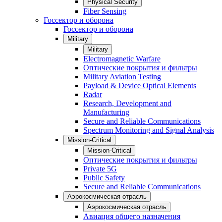
Physical Security
Fiber Sensing
Госсектор и оборона
Госсектор и оборона
Military
Military
Electromagnetic Warfare
Оптические покрытия и фильтры
Military Aviation Testing
Payload & Device Optical Elements
Radar
Research, Development and
Manufacturing
Secure and Reliable Communications
Spectrum Monitoring and Signal Analysis
Mission-Critical
Mission-Critical
Оптические покрытия и фильтры
Private 5G
Public Safety
Secure and Reliable Communications
Аэрокосмическая отрасль
Аэрокосмическая отрасль
Авиация общего назначения