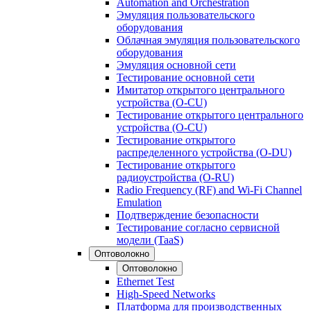
Automation and Orchestration
Эмуляция пользовательского
оборудования
Облачная эмуляция пользовательского
оборудования
Эмуляция основной сети
Тестирование основной сети
Имитатор открытого центрального
устройства (O-CU)
Тестирование открытого центрального
устройства (O-CU)
Тестирование открытого
распределенного устройства (O-DU)
Тестирование открытого
радиоустройства (O-RU)
Radio Frequency (RF) and Wi-Fi Channel
Emulation
Подтверждение безопасности
Тестирование согласно сервисной
модели (TaaS)
Оптоволокно
Оптоволокно
Ethernet Test
High-Speed Networks
Платформа для производственных