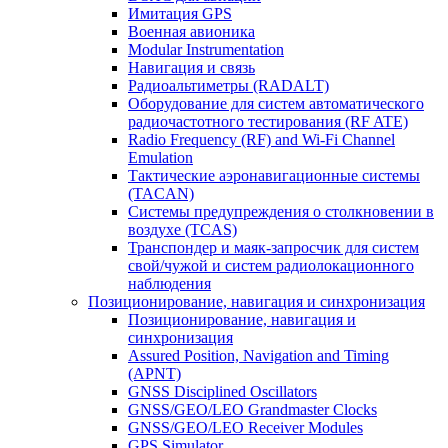
Имитация GPS
Военная авионика
Modular Instrumentation
Навигация и связь
Радиоальтиметры (RADALT)
Оборудование для систем автоматического
радиочастотного тестирования (RF ATE)
Radio Frequency (RF) and Wi-Fi Channel
Emulation
Тактические аэронавигационные системы
(TACAN)
Системы предупреждения о столкновении в
воздухе (TCAS)
Транспондер и маяк-запросчик для систем
свой/чужой и систем радиолокационного
наблюдения
Позиционирование, навигация и синхронизация
Позиционирование, навигация и
синхронизация
Assured Position, Navigation and Timing
(APNT)
GNSS Disciplined Oscillators
GNSS/GEO/LEO Grandmaster Clocks
GNSS/GEO/LEO Receiver Modules
GPS Simulator