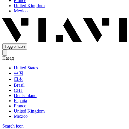
France
United Kingdom
Mexico
Toggler icon
Назад
United States
中国
日本
Brasil
СНГ
Deutschland
España
France
United Kingdom
Mexico
Search icon