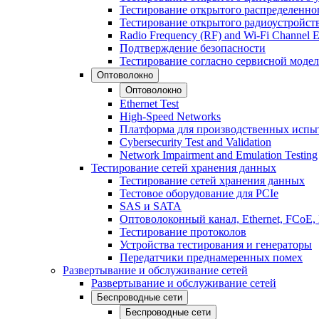
Тестирование открытого распределенно
Тестирование открытого радиоустройст
Radio Frequency (RF) and Wi-Fi Channel E
Подтверждение безопасности
Тестирование согласно сервисной модел
Оптоволокно
Оптоволокно
Ethernet Test
High-Speed Networks
Платформа для производственных испы
Cybersecurity Test and Validation
Network Impairment and Emulation Testing
Тестирование сетей хранения данных
Тестирование сетей хранения данных
Тестовое оборудование для PCIe
SAS и SATA
Оптоволоконный канал, Ethernet, FCoE
Тестирование протоколов
Устройства тестирования и генераторы
Передатчики преднамеренных помех
Развертывание и обслуживание сетей
Развертывание и обслуживание сетей
Беспроводные сети
Беспроводные сети