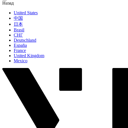
Назад
United States
中国
日本
Brasil
СНГ
Deutschland
España
France
United Kingdom
Mexico