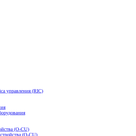
са управления (RIC)
ния
борудования
ойства (O-CU)
устройства (O-CU)