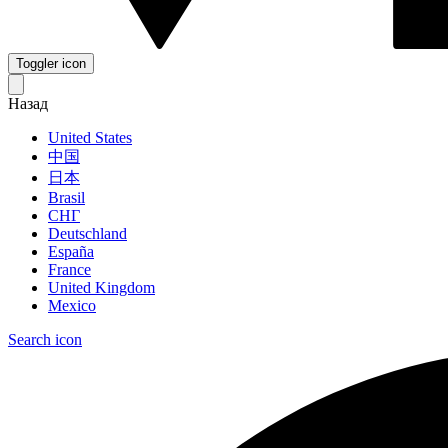
Toggler icon
Назад
United States
中国
日本
Brasil
СНГ
Deutschland
España
France
United Kingdom
Mexico
Search icon