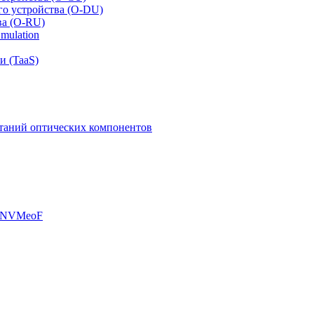
го устройства (O-DU)
ва (O-RU)
mulation
и (TaaS)
таний оптических компонентов
, NVMeoF