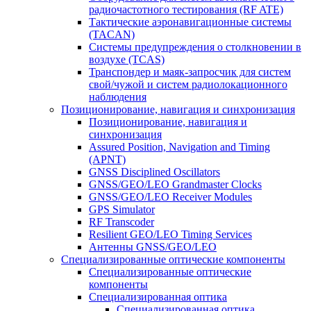
радиочастотного тестирования (RF ATE)
Тактические аэронавигационные системы
(TACAN)
Системы предупреждения о столкновении в
воздухе (TCAS)
Транспондер и маяк-запросчик для систем
свой/чужой и систем радиолокационного
наблюдения
Позиционирование, навигация и синхронизация
Позиционирование, навигация и
синхронизация
Assured Position, Navigation and Timing
(APNT)
GNSS Disciplined Oscillators
GNSS/GEO/LEO Grandmaster Clocks
GNSS/GEO/LEO Receiver Modules
GPS Simulator
RF Transcoder
Resilient GEO/LEO Timing Services
Антенны GNSS/GEO/LEO
Специализированные оптические компоненты
Специализированные оптические
компоненты
Специализированная оптика
Специализированная оптика