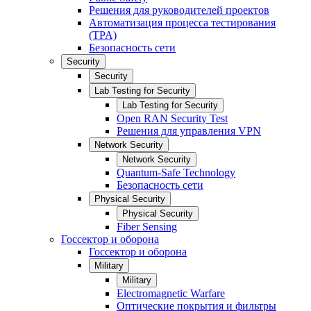
Решения для руководителей проектов
Автоматизация процесса тестирования
(TPA)
Безопасность сети
Security
Security
Lab Testing for Security
Lab Testing for Security
Open RAN Security Test
Решения для управления VPN
Network Security
Network Security
Quantum-Safe Technology
Безопасность сети
Physical Security
Physical Security
Fiber Sensing
Госсектор и оборона
Госсектор и оборона
Military
Military
Electromagnetic Warfare
Оптические покрытия и фильтры