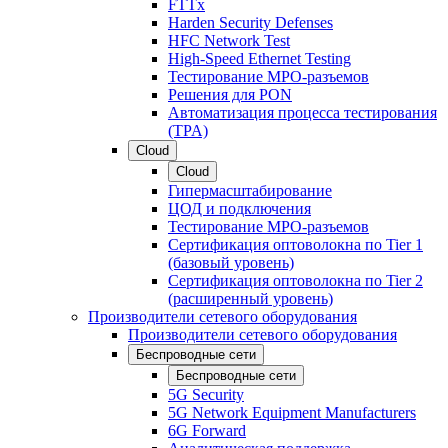
FTTx
Harden Security Defenses
HFC Network Test
High-Speed Ethernet Testing
Тестирование МРО-разъемов
Решения для PON
Автоматизация процесса тестирования
(TPA)
Cloud
Cloud
Гипермасштабирование
ЦОД и подключения
Тестирование МРО-разъемов
Сертификация оптоволокна по Tier 1
(базовый уровень)
Сертификация оптоволокна по Tier 2
(расширенный уровень)
Производители сетевого оборудования
Производители сетевого оборудования
Беспроводные сети
Беспроводные сети
5G Security
5G Network Equipment Manufacturers
6G Forward