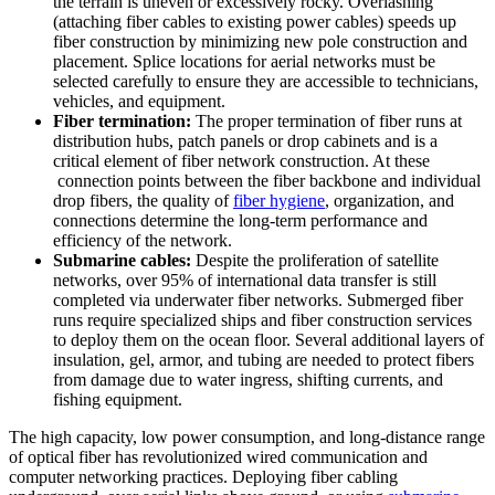
the terrain is uneven or excessively rocky. Overlashing
(attaching fiber cables to existing power cables) speeds up
fiber construction by minimizing new pole construction and
placement. Splice locations for aerial networks must be
selected carefully to ensure they are accessible to technicians,
vehicles, and equipment.
Fiber termination:
The proper termination of fiber runs at
distribution hubs, patch panels or drop cabinets and is a
critical element of fiber network construction. At these
connection points between the fiber backbone and individual
drop fibers, the quality of
fiber hygiene
, organization, and
connections determine the long-term performance and
efficiency of the network.
Submarine cables:
Despite the proliferation of satellite
networks, over 95% of international data transfer is still
completed via underwater fiber networks. Submerged fiber
runs require specialized ships and fiber construction services
to deploy them on the ocean floor. Several additional layers of
insulation, gel, armor, and tubing are needed to protect fibers
from damage due to water ingress, shifting currents, and
fishing equipment.
The high capacity, low power consumption, and long-distance range
of optical fiber has revolutionized wired communication and
computer networking practices. Deploying fiber cabling