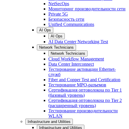
NetSecOps
Мониторинг производительности сети
Private 5G
Безопасность сети
Unified Communications
AI Ops
AI Ops
AI Data Center Networking Test
Network Technicians
Network Technicians
Cloud Workflow Management
Data Center Interconnect
Тестирование активации Ethernet-
служб
Fiber and Copper Test and Certification
Тестирование МРО-разъемов
Сертификация оптоволокна по Tier 1
(базовый уровень)
Сертификация оптоволокна по Tier 2
(расширенный уровень)
Тестирование производительности
WLAN
Infrastructure and Utilities
Infrastructure and Utilities