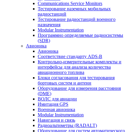
Communications Service Monitors
Тестирование наземных мобильных
радиостанций
Тестирование радиостанций военного
назначения
Modular Instrumentation
Программно определяемые радиосистемы
(SDR)
Авионика
Авионика
Соответствие стандарту ADS-B
Контрольно-измерительные комплекты и
интерфейсы для анализа количества
авиационного топлива
Блоки согласования для тестирования
бортовых систем и антенн
Оборудование для измерения расстояния
(DME)
ВОЛС для авиации
Имитация GPS
Военная авионика
Modular Instrumentation
Навигация и связь
Радиоальтиметры (RADALT)
Оборудование для систем автоматического