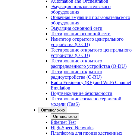
Automation and Orchestration
Эмуляция пользовательского
оборудования
Облачная эмуляция пользовательского
оборудования
Эмуляция основной сети
Тестирование основной сети
Имитатор открытого центрального
устройства (O-CU)
Тестирование открытого центрального
устройства (O-CU)
Тестирование открытого
распределенного устройства (O-DU)
Тестирование открытого
радиоустройства (O-RU)
Radio Frequency (RF) and Wi-Fi Channel
Emulation
Подтверждение безопасности
Тестирование согласно сервисной
модели (TaaS)
Оптоволокно
Оптоволокно
Ethernet Test
High-Speed Networks
Платформа для производственных