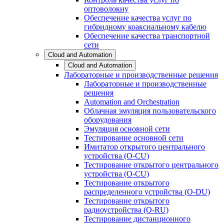
оптоволокну
Обеспечение качества услуг по
гибридному коаксиальному кабелю
Обеспечение качества транспортной
сети
Cloud and Automation
Cloud and Automation
Лабораторные и производственные решения
Лабораторные и производственные
решения
Automation and Orchestration
Облачная эмуляция пользовательского
оборудования
Эмуляция основной сети
Тестирование основной сети
Имитатор открытого центрального
устройства (O-CU)
Тестирование открытого центрального
устройства (O-CU)
Тестирование открытого
распределенного устройства (O-DU)
Тестирование открытого
радиоустройства (O-RU)
Тестирование дистанционного