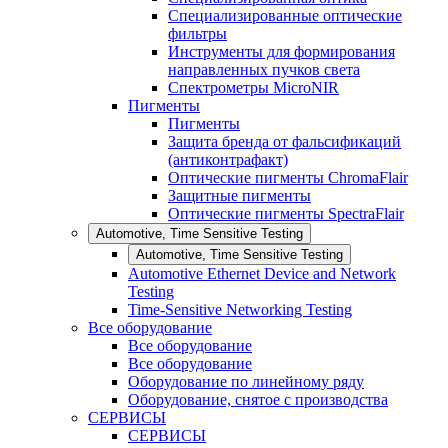
Специализированные оптические
фильтры
Инструменты для формирования
направленных пучков света
Спектрометры MicroNIR
Пигменты
Пигменты
Защита бренда от фальсификаций
(антиконтрафакт)
Оптические пигменты ChromaFlair
Защитные пигменты
Оптические пигменты SpectraFlair
Automotive, Time Sensitive Testing
Automotive, Time Sensitive Testing
Automotive Ethernet Device and Network
Testing
Time-Sensitive Networking Testing
Все оборудование
Все оборудование
Все оборудование
Оборудование по линейному ряду
Оборудование, снятое с производства
СЕРВИСЫ
СЕРВИСЫ