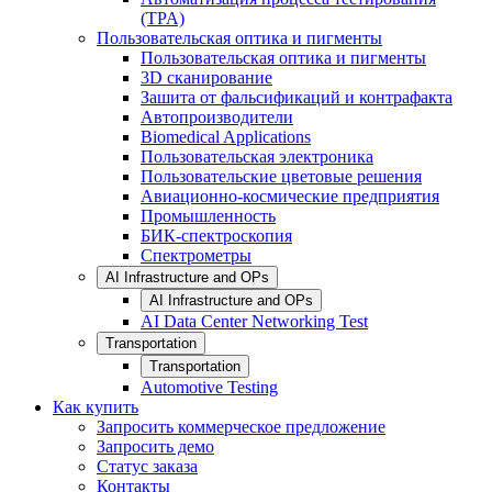
(TPA)
Пользовательская оптика и пигменты
Пользовательская оптика и пигменты
3D сканирование
Зашита от фальсификаций и контрафакта
Автопроизводители
Biomedical Applications
Пользовательская электроника
Пользовательские цветовые решения
Авиационно-космические предприятия
Промышленность
БИК-спектроскопия
Спектрометры
AI Infrastructure and OPs
AI Infrastructure and OPs
AI Data Center Networking Test
Transportation
Transportation
Automotive Testing
Как купить
Запросить коммерческое предложение
Запросить демо
Статус заказа
Контакты