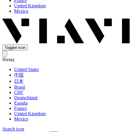
France
United Kingdom
Mexico
Toggler icon
Назад
United States
中国
日本
Brasil
СНГ
Deutschland
España
France
United Kingdom
Mexico
Search icon