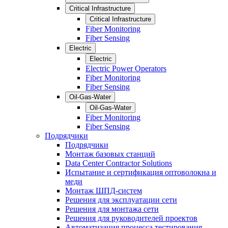
Critical Infrastructure
Critical Infrastructure
Fiber Monitoring
Fiber Sensing
Electric
Electric
Electric Power Operators
Fiber Monitoring
Fiber Sensing
Oil-Gas-Water
Oil-Gas-Water
Fiber Monitoring
Fiber Sensing
Подрядчики
Подрядчики
Монтаж базовых станций
Data Center Contractor Solutions
Испытание и сертификация оптоволокна и
меди
Монтаж ШПД-систем
Решения для эксплуатации сети
Решения для монтажа сети
Решения для руководителей проектов
Автоматизация процесса тестирования