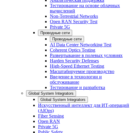
Аналитическая поддержка
Тестирование на основе облачных
вычислений
Non-Terrestrial Networks
Open RAN Security Test
Private 5G
Проводные сети
Проводные сети
AI Data Center Networking Test
Coherent Optics Testing
Развертывание в полевых условиях
Harden Security Defenses
High-Speed Ethernet Testing
Масштабируемое производство
Введение в технологии и
обслуживание
Тестирование и разработка
Global System Integrators
Global System Integrators
Искусственный интеллект для ИТ-операций
(AIOps)
Fiber Sensing
Open RAN
Private 5G
Public Safety