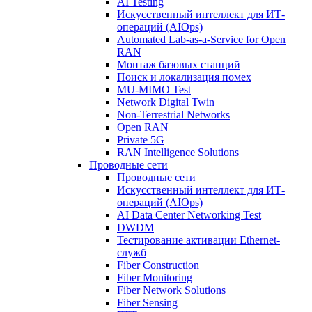
AI Testing
Искусственный интеллект для ИТ-
операций (AIOps)
Automated Lab-as-a-Service for Open
RAN
Монтаж базовых станций
Поиск и локализация помех
MU-MIMO Test
Network Digital Twin
Non-Terrestrial Networks
Open RAN
Private 5G
RAN Intelligence Solutions
Проводные сети
Проводные сети
Искусственный интеллект для ИТ-
операций (AIOps)
AI Data Center Networking Test
DWDM
Тестирование активации Ethernet-
служб
Fiber Construction
Fiber Monitoring
Fiber Network Solutions
Fiber Sensing