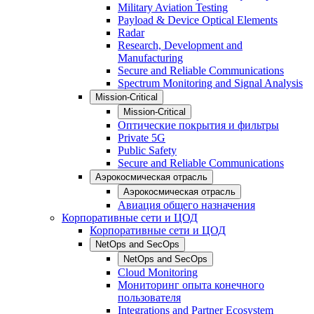
Military Aviation Testing
Payload & Device Optical Elements
Radar
Research, Development and
Manufacturing
Secure and Reliable Communications
Spectrum Monitoring and Signal Analysis
Mission-Critical
Mission-Critical
Оптические покрытия и фильтры
Private 5G
Public Safety
Secure and Reliable Communications
Аэрокосмическая отрасль
Аэрокосмическая отрасль
Авиация общего назначения
Корпоративные сети и ЦОД
Корпоративные сети и ЦОД
NetOps and SecOps
NetOps and SecOps
Cloud Monitoring
Мониторинг опыта конечного
пользователя
Integrations and Partner Ecosystem