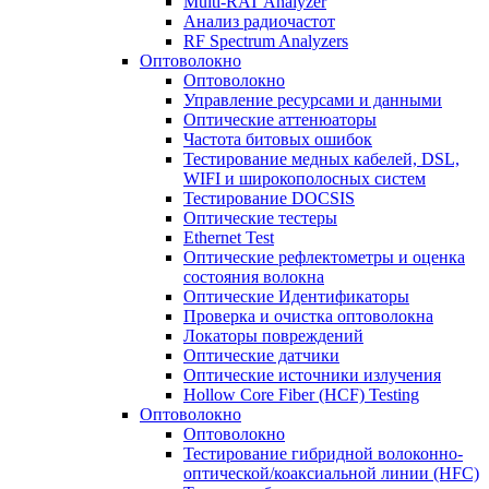
Multi-RAT Analyzer
Анализ радиочастот
RF Spectrum Analyzers
Оптоволокно
Оптоволокно
Управление ресурсами и данными
Оптические aттенюаторы
Частота битовых ошибок
Тестирование медных кабелей, DSL,
WIFI и широкополосных систем
Тестирование DOCSIS
Оптические тестеры
Ethernet Test
Оптические рефлектометры и оценка
состояния волокна
Оптические Идентификаторы
Проверка и очистка оптоволокна
Локаторы повреждений
Оптические датчики
Оптические источники излучения
Hollow Core Fiber (HCF) Testing
Оптоволокно
Оптоволокно
Тестирование гибридной волоконно-
оптической/коаксиальной линии (HFC)