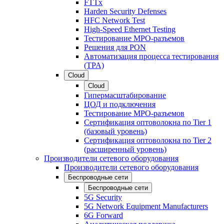
FTTx
Harden Security Defenses
HFC Network Test
High-Speed Ethernet Testing
Тестирование МРО-разъемов
Решения для PON
Автоматизация процесса тестирования
(TPA)
Cloud
Cloud
Гипермасштабирование
ЦОД и подключения
Тестирование МРО-разъемов
Сертификация оптоволокна по Tier 1
(базовый уровень)
Сертификация оптоволокна по Tier 2
(расширенный уровень)
Производители сетевого оборудования
Производители сетевого оборудования
Беспроводные сети
Беспроводные сети
5G Security
5G Network Equipment Manufacturers
6G Forward