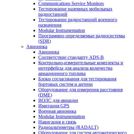
Communications Service Monitors
Тестирование наземных мобильных
радиостанций
Тестирование радиостанций военного
назначения
Modular Instrumentation
Программно определяемые радиосистемы
(SDR)
Авионика
Авионика
Соответствие стандарту ADS-B
Контрольно-измерительные комплекты и
интерфейсы для анализа количества
авиационного топлива
Блоки согласования для тестирования
бортовых систем и антенн
Оборудование для измерения расстояния
(DME)
ВОЛС для авиации
Имитация GPS
Военная авионика
Modular Instrumentation
Навигация и связь
Радиоальтиметры (RADALT)
Оборудование для систем автоматического