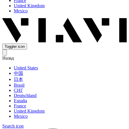
France
United Kingdom
Mexico
Toggler icon
Назад
United States
中国
日本
Brasil
СНГ
Deutschland
España
France
United Kingdom
Mexico
Search icon