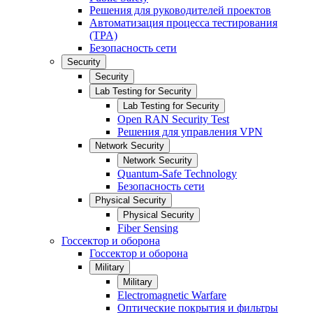
Решения для руководителей проектов
Автоматизация процесса тестирования
(TPA)
Безопасность сети
Security
Security
Lab Testing for Security
Lab Testing for Security
Open RAN Security Test
Решения для управления VPN
Network Security
Network Security
Quantum-Safe Technology
Безопасность сети
Physical Security
Physical Security
Fiber Sensing
Госсектор и оборона
Госсектор и оборона
Military
Military
Electromagnetic Warfare
Оптические покрытия и фильтры