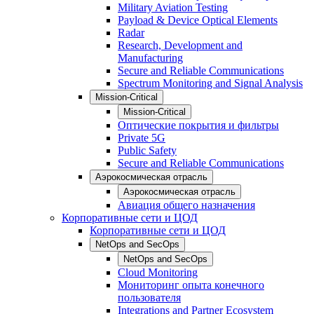
Military Aviation Testing
Payload & Device Optical Elements
Radar
Research, Development and
Manufacturing
Secure and Reliable Communications
Spectrum Monitoring and Signal Analysis
Mission-Critical
Mission-Critical
Оптические покрытия и фильтры
Private 5G
Public Safety
Secure and Reliable Communications
Аэрокосмическая отрасль
Аэрокосмическая отрасль
Авиация общего назначения
Корпоративные сети и ЦОД
Корпоративные сети и ЦОД
NetOps and SecOps
NetOps and SecOps
Cloud Monitoring
Мониторинг опыта конечного
пользователя
Integrations and Partner Ecosystem