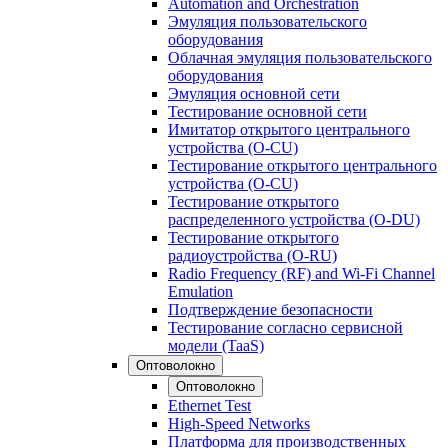
Automation and Orchestration
Эмуляция пользовательского
оборудования
Облачная эмуляция пользовательского
оборудования
Эмуляция основной сети
Тестирование основной сети
Имитатор открытого центрального
устройства (O-CU)
Тестирование открытого центрального
устройства (O-CU)
Тестирование открытого
распределенного устройства (O-DU)
Тестирование открытого
радиоустройства (O-RU)
Radio Frequency (RF) and Wi-Fi Channel
Emulation
Подтверждение безопасности
Тестирование согласно сервисной
модели (TaaS)
Оптоволокно
Оптоволокно
Ethernet Test
High-Speed Networks
Платформа для производственных