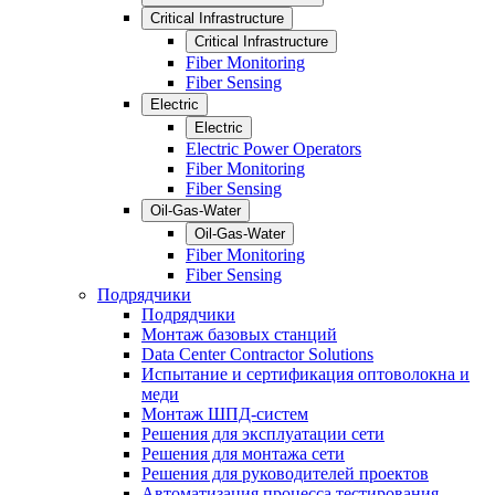
Critical Infrastructure
Critical Infrastructure
Fiber Monitoring
Fiber Sensing
Electric
Electric
Electric Power Operators
Fiber Monitoring
Fiber Sensing
Oil-Gas-Water
Oil-Gas-Water
Fiber Monitoring
Fiber Sensing
Подрядчики
Подрядчики
Монтаж базовых станций
Data Center Contractor Solutions
Испытание и сертификация оптоволокна и
меди
Монтаж ШПД-систем
Решения для эксплуатации сети
Решения для монтажа сети
Решения для руководителей проектов
Автоматизация процесса тестирования