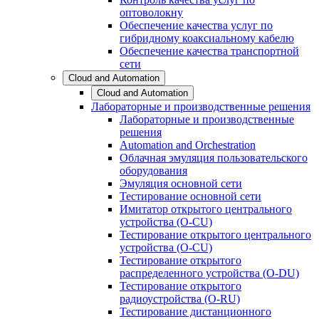
оптоволокну
Обеспечение качества услуг по
гибридному коаксиальному кабелю
Обеспечение качества транспортной
сети
Cloud and Automation
Cloud and Automation
Лабораторные и производственные решения
Лабораторные и производственные
решения
Automation and Orchestration
Облачная эмуляция пользовательского
оборудования
Эмуляция основной сети
Тестирование основной сети
Имитатор открытого центрального
устройства (O-CU)
Тестирование открытого центрального
устройства (O-CU)
Тестирование открытого
распределенного устройства (O-DU)
Тестирование открытого
радиоустройства (O-RU)
Тестирование дистанционного