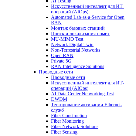
AI Testing
Искусственный интеллект для ИТ-
операций (AIOps)
Automated Lab-as-a-Service for Open
RAN
Монтаж базовых станций
Поиск и локализация помех
MU-MIMO Test
Network Digital Twin
Non-Terrestrial Networks
Open RAN
Private 5G
RAN Intelligence Solutions
Проводные сети
Проводные сети
Искусственный интеллект для ИТ-
операций (AIOps)
AI Data Center Networking Test
DWDM
Тестирование активации Ethernet-
служб
Fiber Construction
Fiber Monitoring
Fiber Network Solutions
Fiber Sensing