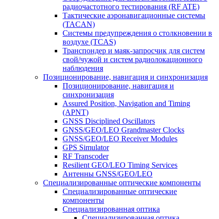
радиочастотного тестирования (RF ATE)
Тактические аэронавигационные системы
(TACAN)
Системы предупреждения о столкновении в
воздухе (TCAS)
Транспондер и маяк-запросчик для систем
свой/чужой и систем радиолокационного
наблюдения
Позиционирование, навигация и синхронизация
Позиционирование, навигация и
синхронизация
Assured Position, Navigation and Timing
(APNT)
GNSS Disciplined Oscillators
GNSS/GEO/LEO Grandmaster Clocks
GNSS/GEO/LEO Receiver Modules
GPS Simulator
RF Transcoder
Resilient GEO/LEO Timing Services
Антенны GNSS/GEO/LEO
Специализированные оптические компоненты
Специализированные оптические
компоненты
Специализированная оптика
Специализированная оптика