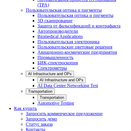
(TPA)
Пользовательская оптика и пигменты
Пользовательская оптика и пигменты
3D сканирование
Зашита от фальсификаций и контрафакта
Автопроизводители
Biomedical Applications
Пользовательская электроника
Пользовательские цветовые решения
Авиационно-космические предприятия
Промышленность
БИК-спектроскопия
Спектрометры
AI Infrastructure and OPs
AI Infrastructure and OPs
AI Data Center Networking Test
Transportation
Transportation
Automotive Testing
Как купить
Запросить коммерческое предложение
Запросить демо
Статус заказа
Контакты