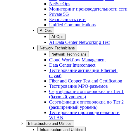
NetSecOps
Мониторинг производительности сети
Private 5G
Безопасность сети
Unified Communications
AI Ops
AI Ops
AI Data Center Networking Test
Network Technicians
Network Technicians
Cloud Workflow Management
Data Center Interconnect
Тестирование активации Ethernet-
служб
Fiber and Copper Test and Certification
Тестирование МРО-разъемов
Сертификация оптоволокна по Tier 1
(базовый уровень)
Сертификация оптоволокна по Tier 2
(расширенный уровень)
Тестирование производительности
WLAN
Infrastructure and Utilities
Infrastructure and Utilities