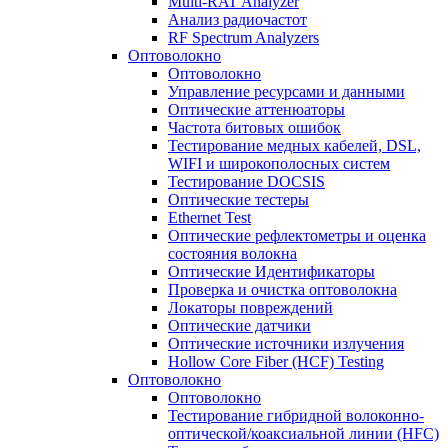
Multi-RAT Analyzer
Анализ радиочастот
RF Spectrum Analyzers
Оптоволокно
Оптоволокно
Управление ресурсами и данными
Оптические aттенюаторы
Частота битовых ошибок
Тестирование медных кабелей, DSL,
WIFI и широкополосных систем
Тестирование DOCSIS
Оптические тестеры
Ethernet Test
Оптические рефлектометры и оценка
состояния волокна
Оптические Идентификаторы
Проверка и очистка оптоволокна
Локаторы повреждений
Оптические датчики
Оптические источники излучения
Hollow Core Fiber (HCF) Testing
Оптоволокно
Оптоволокно
Тестирование гибридной волоконно-
оптической/коаксиальной линии (HFC)