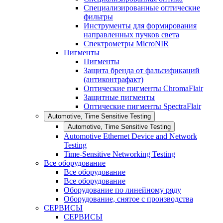
Специализированные оптические
фильтры
Инструменты для формирования
направленных пучков света
Спектрометры MicroNIR
Пигменты
Пигменты
Защита бренда от фальсификаций
(антиконтрафакт)
Оптические пигменты ChromaFlair
Защитные пигменты
Оптические пигменты SpectraFlair
Automotive, Time Sensitive Testing
Automotive, Time Sensitive Testing
Automotive Ethernet Device and Network
Testing
Time-Sensitive Networking Testing
Все оборудование
Все оборудование
Все оборудование
Оборудование по линейному ряду
Оборудование, снятое с производства
СЕРВИСЫ
СЕРВИСЫ