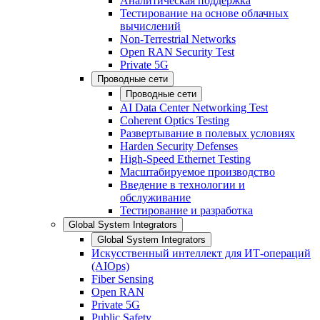
Аналитическая поддержка
Тестирование на основе облачных
вычислений
Non-Terrestrial Networks
Open RAN Security Test
Private 5G
Проводные сети
Проводные сети
AI Data Center Networking Test
Coherent Optics Testing
Развертывание в полевых условиях
Harden Security Defenses
High-Speed Ethernet Testing
Масштабируемое производство
Введение в технологии и
обслуживание
Тестирование и разработка
Global System Integrators
Global System Integrators
Искусственный интеллект для ИТ-операций
(AIOps)
Fiber Sensing
Open RAN
Private 5G
Public Safety