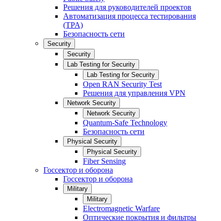
Решения для руководителей проектов
Автоматизация процесса тестирования
(TPA)
Безопасность сети
Security
Security
Lab Testing for Security
Lab Testing for Security
Open RAN Security Test
Решения для управления VPN
Network Security
Network Security
Quantum-Safe Technology
Безопасность сети
Physical Security
Physical Security
Fiber Sensing
Госсектор и оборона
Госсектор и оборона
Military
Military
Electromagnetic Warfare
Оптические покрытия и фильтры