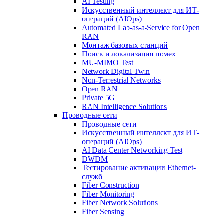
AI Testing
Искусственный интеллект для ИТ-
операций (AIOps)
Automated Lab-as-a-Service for Open
RAN
Монтаж базовых станций
Поиск и локализация помех
MU-MIMO Test
Network Digital Twin
Non-Terrestrial Networks
Open RAN
Private 5G
RAN Intelligence Solutions
Проводные сети
Проводные сети
Искусственный интеллект для ИТ-
операций (AIOps)
AI Data Center Networking Test
DWDM
Тестирование активации Ethernet-
служб
Fiber Construction
Fiber Monitoring
Fiber Network Solutions
Fiber Sensing