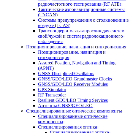
радиочастотного тестирования (RF ATE)
Тактические аэронавигационные системы
(TACAN)
Системы предупреждения о столкновении в
воздухе (TCAS)
Транспондер и маяк-запросчик для систем
свой/чужой и систем радиолокационного
наблюдения
Позиционирование, навигация и синхронизация
Позиционирование, навигация и
синхронизация
Assured Position, Navigation and Timing
(APNT)
GNSS Disciplined Oscillators
GNSS/GEO/LEO Grandmaster Clocks
GNSS/GEO/LEO Receiver Modules
GPS Simulator
RF Transcoder
Resilient GEO/LEO Timing Services
Антенны GNSS/GEO/LEO
Специализированные оптические компоненты
Специализированные оптические
компоненты
Специализированная оптика
Специализированная оптика