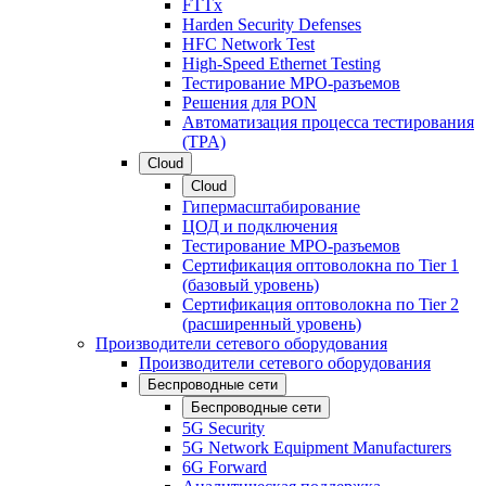
FTTx
Harden Security Defenses
HFC Network Test
High-Speed Ethernet Testing
Тестирование МРО-разъемов
Решения для PON
Автоматизация процесса тестирования
(TPA)
Cloud
Cloud
Гипермасштабирование
ЦОД и подключения
Тестирование МРО-разъемов
Сертификация оптоволокна по Tier 1
(базовый уровень)
Сертификация оптоволокна по Tier 2
(расширенный уровень)
Производители сетевого оборудования
Производители сетевого оборудования
Беспроводные сети
Беспроводные сети
5G Security
5G Network Equipment Manufacturers
6G Forward