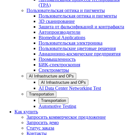
(TPA)
Пользовательская оптика и пигменты
Пользовательская оптика и пигменты
3D сканирование
Зашита от фальсификаций и контрафакта
Автопроизводители
Biomedical Applications
Пользовательская электроника
Пользовательские цветовые решения
Авиационно-космические предприятия
Промышленность
БИК-спектроскопия
Спектрометры
AI Infrastructure and OPs
AI Infrastructure and OPs
AI Data Center Networking Test
Transportation
Transportation
Automotive Testing
Как купить
Запросить коммерческое предложение
Запросить демо
Статус заказа
Контакты