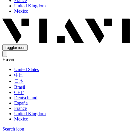
France
United Kingdom
Mexico
Toggler icon
Назад
United States
中国
日本
Brasil
СНГ
Deutschland
España
France
United Kingdom
Mexico
Search icon