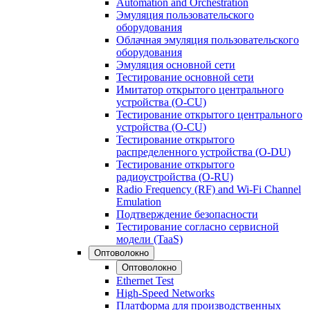
Automation and Orchestration
Эмуляция пользовательского
оборудования
Облачная эмуляция пользовательского
оборудования
Эмуляция основной сети
Тестирование основной сети
Имитатор открытого центрального
устройства (O-CU)
Тестирование открытого центрального
устройства (O-CU)
Тестирование открытого
распределенного устройства (O-DU)
Тестирование открытого
радиоустройства (O-RU)
Radio Frequency (RF) and Wi-Fi Channel
Emulation
Подтверждение безопасности
Тестирование согласно сервисной
модели (TaaS)
Оптоволокно
Оптоволокно
Ethernet Test
High-Speed Networks
Платформа для производственных