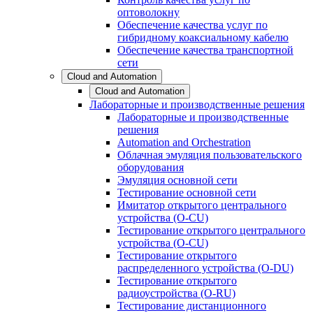
оптоволокну
Обеспечение качества услуг по
гибридному коаксиальному кабелю
Обеспечение качества транспортной
сети
Cloud and Automation
Cloud and Automation
Лабораторные и производственные решения
Лабораторные и производственные
решения
Automation and Orchestration
Облачная эмуляция пользовательского
оборудования
Эмуляция основной сети
Тестирование основной сети
Имитатор открытого центрального
устройства (O-CU)
Тестирование открытого центрального
устройства (O-CU)
Тестирование открытого
распределенного устройства (O-DU)
Тестирование открытого
радиоустройства (O-RU)
Тестирование дистанционного