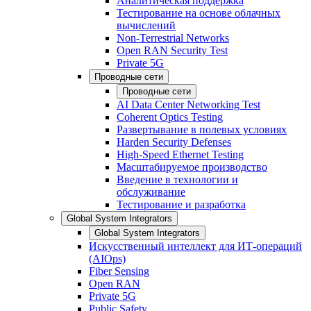
Аналитическая поддержка
Тестирование на основе облачных
вычислений
Non-Terrestrial Networks
Open RAN Security Test
Private 5G
Проводные сети
Проводные сети
AI Data Center Networking Test
Coherent Optics Testing
Развертывание в полевых условиях
Harden Security Defenses
High-Speed Ethernet Testing
Масштабируемое производство
Введение в технологии и
обслуживание
Тестирование и разработка
Global System Integrators
Global System Integrators
Искусственный интеллект для ИТ-операций
(AIOps)
Fiber Sensing
Open RAN
Private 5G
Public Safety