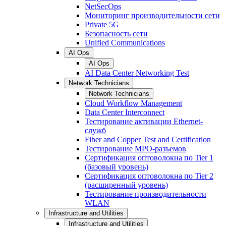
NetSecOps
Мониторинг производительности сети
Private 5G
Безопасность сети
Unified Communications
AI Ops
AI Ops
AI Data Center Networking Test
Network Technicians
Network Technicians
Cloud Workflow Management
Data Center Interconnect
Тестирование активации Ethernet-
служб
Fiber and Copper Test and Certification
Тестирование МРО-разъемов
Сертификация оптоволокна по Tier 1
(базовый уровень)
Сертификация оптоволокна по Tier 2
(расширенный уровень)
Тестирование производительности
WLAN
Infrastructure and Utilities
Infrastructure and Utilities