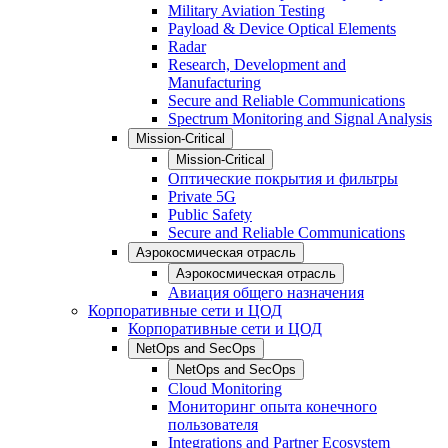
Military Aviation Testing
Payload & Device Optical Elements
Radar
Research, Development and
Manufacturing
Secure and Reliable Communications
Spectrum Monitoring and Signal Analysis
Mission-Critical
Mission-Critical
Оптические покрытия и фильтры
Private 5G
Public Safety
Secure and Reliable Communications
Аэрокосмическая отрасль
Аэрокосмическая отрасль
Авиация общего назначения
Корпоративные сети и ЦОД
Корпоративные сети и ЦОД
NetOps and SecOps
NetOps and SecOps
Cloud Monitoring
Мониторинг опыта конечного
пользователя
Integrations and Partner Ecosystem