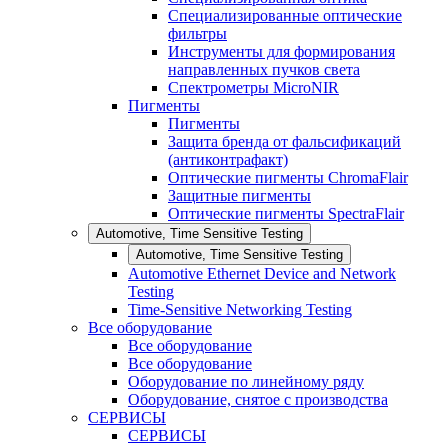
Специализированные оптические
фильтры
Инструменты для формирования
направленных пучков света
Спектрометры MicroNIR
Пигменты
Пигменты
Защита бренда от фальсификаций
(антиконтрафакт)
Оптические пигменты ChromaFlair
Защитные пигменты
Оптические пигменты SpectraFlair
Automotive, Time Sensitive Testing
Automotive, Time Sensitive Testing
Automotive Ethernet Device and Network
Testing
Time-Sensitive Networking Testing
Все оборудование
Все оборудование
Все оборудование
Оборудование по линейному ряду
Оборудование, снятое с производства
СЕРВИСЫ
СЕРВИСЫ