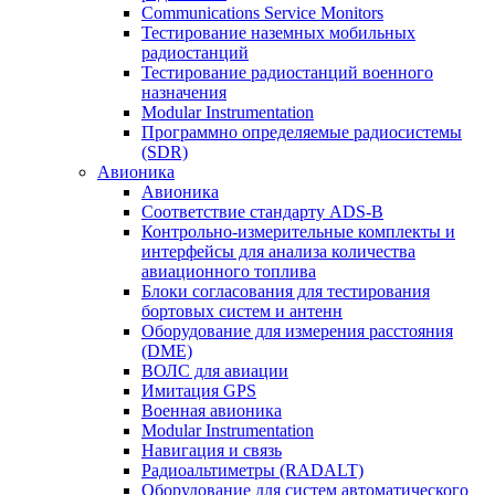
Communications Service Monitors
Тестирование наземных мобильных
радиостанций
Тестирование радиостанций военного
назначения
Modular Instrumentation
Программно определяемые радиосистемы
(SDR)
Авионика
Авионика
Соответствие стандарту ADS-B
Контрольно-измерительные комплекты и
интерфейсы для анализа количества
авиационного топлива
Блоки согласования для тестирования
бортовых систем и антенн
Оборудование для измерения расстояния
(DME)
ВОЛС для авиации
Имитация GPS
Военная авионика
Modular Instrumentation
Навигация и связь
Радиоальтиметры (RADALT)
Оборудование для систем автоматического