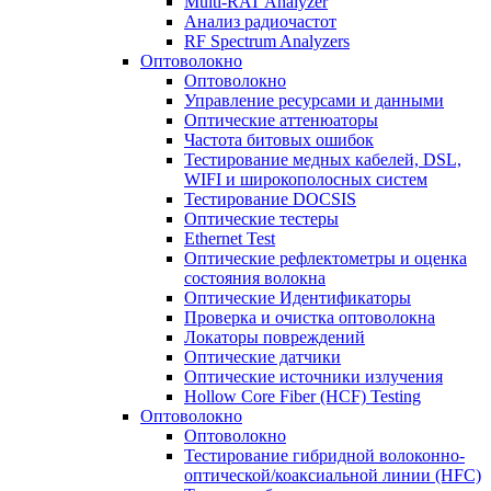
Multi-RAT Analyzer
Анализ радиочастот
RF Spectrum Analyzers
Оптоволокно
Оптоволокно
Управление ресурсами и данными
Оптические aттенюаторы
Частота битовых ошибок
Тестирование медных кабелей, DSL,
WIFI и широкополосных систем
Тестирование DOCSIS
Оптические тестеры
Ethernet Test
Оптические рефлектометры и оценка
состояния волокна
Оптические Идентификаторы
Проверка и очистка оптоволокна
Локаторы повреждений
Оптические датчики
Оптические источники излучения
Hollow Core Fiber (HCF) Testing
Оптоволокно
Оптоволокно
Тестирование гибридной волоконно-
оптической/коаксиальной линии (HFC)