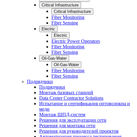
Critical Infrastructure
Critical Infrastructure
Fiber Monitoring
Fiber Sensing
Electric
Electric
Electric Power Operators
Fiber Monitoring
Fiber Sensing
Oil-Gas-Water
Oil-Gas-Water
Fiber Monitoring
Fiber Sensing
Подрядчики
Подрядчики
Монтаж базовых станций
Data Center Contractor Solutions
Испытание и сертификация оптоволокна и
меди
Монтаж ШПД-систем
Решения для эксплуатации сети
Решения для монтажа сети
Решения для руководителей проектов
Автоматизация процесса тестирования