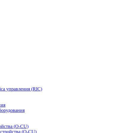
са управления (RIC)
ния
борудования
ойства (O-CU)
устройства (O-CU)