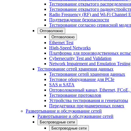
Тестирование открытого распределенно
Тестирование открытого радиоустройст
Radio Frequency (RF) and Wi-Fi Channel E
Подтверждение безопасности
Тестирование согласно сервисной модел
Оптоволокно
Оптоволокно
Ethernet Test
High-Speed Networks
Платформа для производственных испы
Cybersecurity Test and Validation
Network Impairment and Emulation Testing
Тестирование сетей хранения данных
Тестирование сетей хранения данных
Тестовое оборудование для PCIe
SAS и SATA
Оптоволоконный канал, Ethernet, FCoE
Тестирование протоколов
Устройства тестирования и генераторы
Передатчики преднамеренных помех
Развертывание и обслуживание сетей
Развертывание и обслуживание сетей
Беспроводные сети
Беспроводные сети