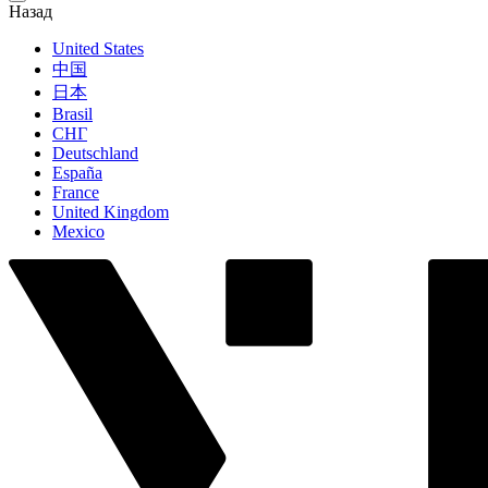
Назад
United States
中国
日本
Brasil
СНГ
Deutschland
España
France
United Kingdom
Mexico