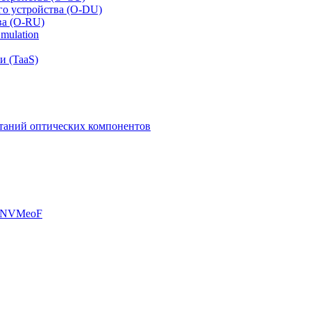
го устройства (O-DU)
ва (O-RU)
mulation
и (TaaS)
таний оптических компонентов
, NVMeoF