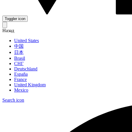
Toggler icon
Назад
United States
中国
日本
Brasil
СНГ
Deutschland
España
France
United Kingdom
Mexico
Search icon