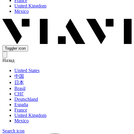
France
United Kingdom
Mexico
Toggler icon
Назад
United States
中国
日本
Brasil
СНГ
Deutschland
España
France
United Kingdom
Mexico
Search icon