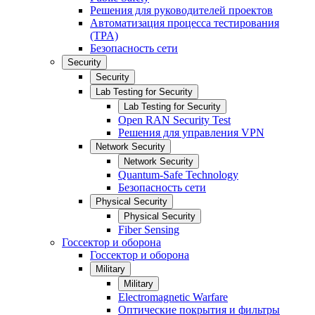
Решения для руководителей проектов
Автоматизация процесса тестирования
(TPA)
Безопасность сети
Security
Security
Lab Testing for Security
Lab Testing for Security
Open RAN Security Test
Решения для управления VPN
Network Security
Network Security
Quantum-Safe Technology
Безопасность сети
Physical Security
Physical Security
Fiber Sensing
Госсектор и оборона
Госсектор и оборона
Military
Military
Electromagnetic Warfare
Оптические покрытия и фильтры