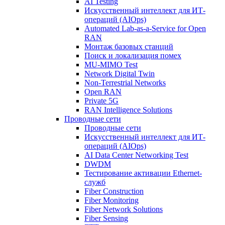
AI Testing
Искусственный интеллект для ИТ-
операций (AIOps)
Automated Lab-as-a-Service for Open
RAN
Монтаж базовых станций
Поиск и локализация помех
MU-MIMO Test
Network Digital Twin
Non-Terrestrial Networks
Open RAN
Private 5G
RAN Intelligence Solutions
Проводные сети
Проводные сети
Искусственный интеллект для ИТ-
операций (AIOps)
AI Data Center Networking Test
DWDM
Тестирование активации Ethernet-
служб
Fiber Construction
Fiber Monitoring
Fiber Network Solutions
Fiber Sensing