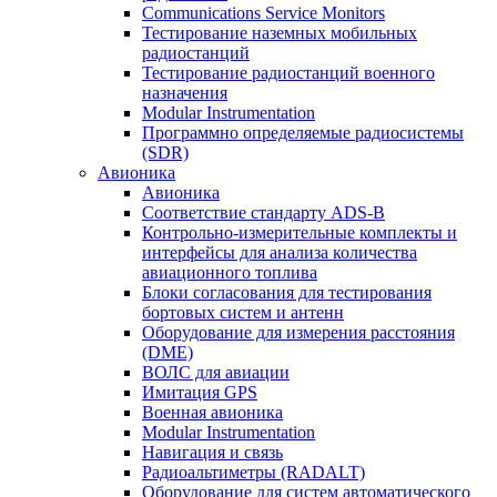
Communications Service Monitors
Тестирование наземных мобильных
радиостанций
Тестирование радиостанций военного
назначения
Modular Instrumentation
Программно определяемые радиосистемы
(SDR)
Авионика
Авионика
Соответствие стандарту ADS-B
Контрольно-измерительные комплекты и
интерфейсы для анализа количества
авиационного топлива
Блоки согласования для тестирования
бортовых систем и антенн
Оборудование для измерения расстояния
(DME)
ВОЛС для авиации
Имитация GPS
Военная авионика
Modular Instrumentation
Навигация и связь
Радиоальтиметры (RADALT)
Оборудование для систем автоматического