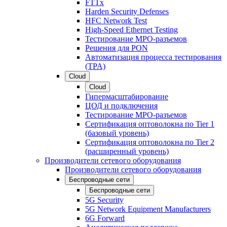
FTTx
Harden Security Defenses
HFC Network Test
High-Speed Ethernet Testing
Тестирование МРО-разъемов
Решения для PON
Автоматизация процесса тестирования
(TPA)
Cloud
Cloud
Гипермасштабирование
ЦОД и подключения
Тестирование МРО-разъемов
Сертификация оптоволокна по Tier 1
(базовый уровень)
Сертификация оптоволокна по Tier 2
(расширенный уровень)
Производители сетевого оборудования
Производители сетевого оборудования
Беспроводные сети
Беспроводные сети
5G Security
5G Network Equipment Manufacturers
6G Forward