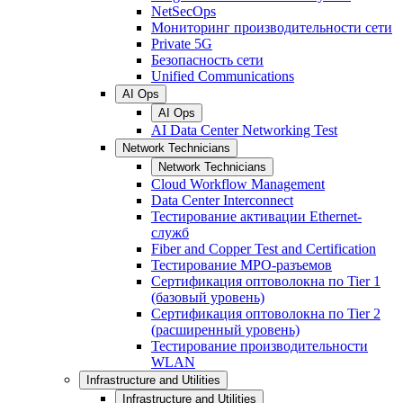
NetSecOps
Мониторинг производительности сети
Private 5G
Безопасность сети
Unified Communications
AI Ops
AI Ops
AI Data Center Networking Test
Network Technicians
Network Technicians
Cloud Workflow Management
Data Center Interconnect
Тестирование активации Ethernet-
служб
Fiber and Copper Test and Certification
Тестирование МРО-разъемов
Сертификация оптоволокна по Tier 1
(базовый уровень)
Сертификация оптоволокна по Tier 2
(расширенный уровень)
Тестирование производительности
WLAN
Infrastructure and Utilities
Infrastructure and Utilities