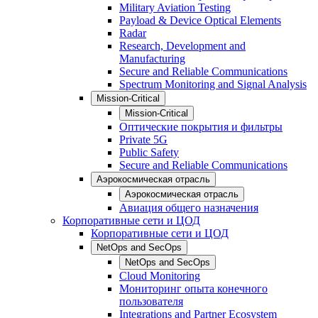
Military Aviation Testing
Payload & Device Optical Elements
Radar
Research, Development and
Manufacturing
Secure and Reliable Communications
Spectrum Monitoring and Signal Analysis
Mission-Critical
Mission-Critical
Оптические покрытия и фильтры
Private 5G
Public Safety
Secure and Reliable Communications
Аэрокосмическая отрасль
Аэрокосмическая отрасль
Авиация общего назначения
Корпоративные сети и ЦОД
Корпоративные сети и ЦОД
NetOps and SecOps
NetOps and SecOps
Cloud Monitoring
Мониторинг опыта конечного
пользователя
Integrations and Partner Ecosystem