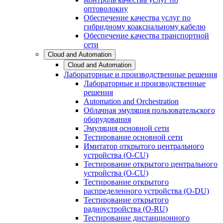
оптоволокну
Обеспечение качества услуг по
гибридному коаксиальному кабелю
Обеспечение качества транспортной
сети
Cloud and Automation
Cloud and Automation
Лабораторные и производственные решения
Лабораторные и производственные
решения
Automation and Orchestration
Облачная эмуляция пользовательского
оборудования
Эмуляция основной сети
Тестирование основной сети
Имитатор открытого центрального
устройства (O-CU)
Тестирование открытого центрального
устройства (O-CU)
Тестирование открытого
распределенного устройства (O-DU)
Тестирование открытого
радиоустройства (O-RU)
Тестирование дистанционного