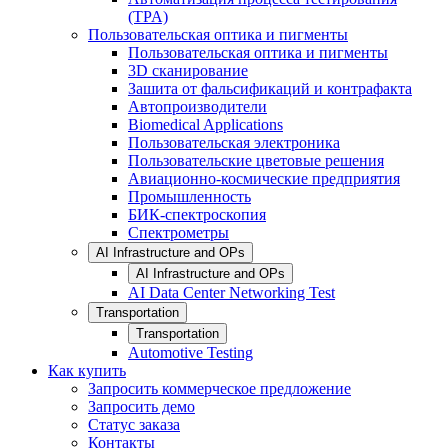
(TPA)
Пользовательская оптика и пигменты
Пользовательская оптика и пигменты
3D сканирование
Зашита от фальсификаций и контрафакта
Автопроизводители
Biomedical Applications
Пользовательская электроника
Пользовательские цветовые решения
Авиационно-космические предприятия
Промышленность
БИК-спектроскопия
Спектрометры
AI Infrastructure and OPs
AI Infrastructure and OPs
AI Data Center Networking Test
Transportation
Transportation
Automotive Testing
Как купить
Запросить коммерческое предложение
Запросить демо
Статус заказа
Контакты