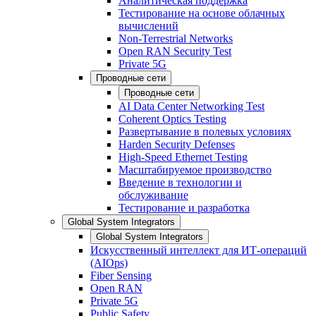
Аналитическая поддержка
Тестирование на основе облачных
вычислений
Non-Terrestrial Networks
Open RAN Security Test
Private 5G
Проводные сети
Проводные сети
AI Data Center Networking Test
Coherent Optics Testing
Развертывание в полевых условиях
Harden Security Defenses
High-Speed Ethernet Testing
Масштабируемое производство
Введение в технологии и
обслуживание
Тестирование и разработка
Global System Integrators
Global System Integrators
Искусственный интеллект для ИТ-операций
(AIOps)
Fiber Sensing
Open RAN
Private 5G
Public Safety