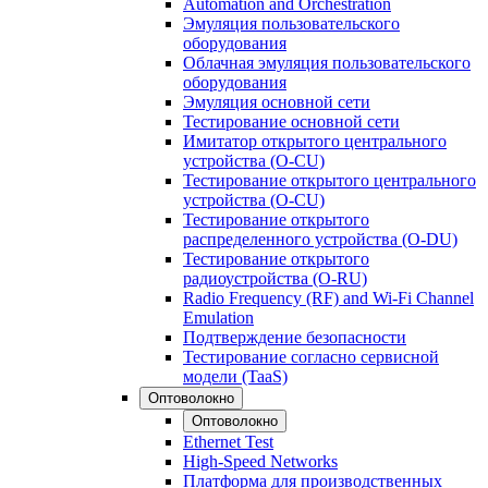
Automation and Orchestration
Эмуляция пользовательского
оборудования
Облачная эмуляция пользовательского
оборудования
Эмуляция основной сети
Тестирование основной сети
Имитатор открытого центрального
устройства (O-CU)
Тестирование открытого центрального
устройства (O-CU)
Тестирование открытого
распределенного устройства (O-DU)
Тестирование открытого
радиоустройства (O-RU)
Radio Frequency (RF) and Wi-Fi Channel
Emulation
Подтверждение безопасности
Тестирование согласно сервисной
модели (TaaS)
Оптоволокно
Оптоволокно
Ethernet Test
High-Speed Networks
Платформа для производственных