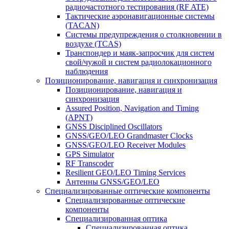
радиочастотного тестирования (RF ATE)
Тактические аэронавигационные системы
(TACAN)
Системы предупреждения о столкновении в
воздухе (TCAS)
Транспондер и маяк-запросчик для систем
свой/чужой и систем радиолокационного
наблюдения
Позиционирование, навигация и синхронизация
Позиционирование, навигация и
синхронизация
Assured Position, Navigation and Timing
(APNT)
GNSS Disciplined Oscillators
GNSS/GEO/LEO Grandmaster Clocks
GNSS/GEO/LEO Receiver Modules
GPS Simulator
RF Transcoder
Resilient GEO/LEO Timing Services
Антенны GNSS/GEO/LEO
Специализированные оптические компоненты
Специализированные оптические
компоненты
Специализированная оптика
Специализированная оптика