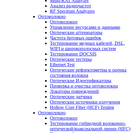
Multi-RAT Analyzer
Анализ радиочастот
RF Spectrum Analyzers
Оптоволокно
Оптоволокно
Управление ресурсами и данными
Оптические aттенюаторы
Частота битовых ошибок
Тестирование медных кабелей, DSL,
WIFI и широкополосных систем
Тестирование DOCSIS
Оптические тестеры
Ethernet Test
Оптические рефлектометры и оценка
состояния волокна
Оптические Идентификаторы
Проверка и очистка оптоволокна
Локаторы повреждений
Оптические датчики
Оптические источники излучения
Hollow Core Fiber (HCF) Testing
Оптоволокно
Оптоволокно
Тестирование гибридной волоконно-
оптической/коаксиальной линии (HFC)