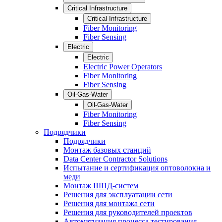
Critical Infrastructure
Critical Infrastructure
Fiber Monitoring
Fiber Sensing
Electric
Electric
Electric Power Operators
Fiber Monitoring
Fiber Sensing
Oil-Gas-Water
Oil-Gas-Water
Fiber Monitoring
Fiber Sensing
Подрядчики
Подрядчики
Монтаж базовых станций
Data Center Contractor Solutions
Испытание и сертификация оптоволокна и
меди
Монтаж ШПД-систем
Решения для эксплуатации сети
Решения для монтажа сети
Решения для руководителей проектов
Автоматизация процесса тестирования