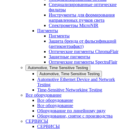
Специализированные оптические
фильтры
Инструменты для формирования
направленных пучков света
Спектрометры MicroNIR
Пигменты
Пигменты
Защита бренда от фальсификаций
(антиконтрафакт)
Оптические пигменты ChromaFlair
Защитные пигменты
Оптические пигменты SpectraFlair
Automotive, Time Sensitive Testing
Automotive, Time Sensitive Testing
Automotive Ethernet Device and Network
Testing
Time-Sensitive Networking Testing
Все оборудование
Все оборудование
Все оборудование
Оборудование по линейному ряду
Оборудование, снятое с производства
СЕРВИСЫ
СЕРВИСЫ