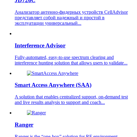
JD726C
Анализатор антенно-фидерных устройств CellAdvisor
представляет собой надежный и простой в
эксплуатации универсальный...
Interference Advisor
Fully-automated, easy-to-use spectrum clearing and
interference hunting solution that allows users to validate...
Smart Access Anywhere (SAA)
A solution that enables centralized support, on-demand test
and live results analysis to support and coach...
Ranger
Ranger is the “one-box” solution for RF environment