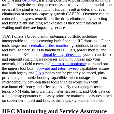
OFDM and
OFDMA
, it is even possible to push considerably more
traffic through the existing networks/spectrum via higher modulation
orders if the plant is kept tight. This can result in deferral or even
elimination of network capacity growth CAPEX. Overtime can be
reduced and ingress remediation fire drills eliminated by detecting
and fixing plant shielding weaknesses as they occur instead of
waiting until they are impacting services.
VIAVI offers a broad plant maintenance portfolio including
interoperable solutions covering both fiber and RF domains. Fiber
tools range from
centralized fiber monitoring
solutions to alert on
and localize fiber issues to handheld OTDR’s, power meters, and
more. In the RF domain
signal leakage detection
systems can detect
and pinpoint shielding weaknesses allowing ingress into your
network, plus field meters and
return path monitoring
to round out
the ingress tool box.
Forward and return sweep
capabilities ensure
that both legacy and
DAA
nodes can be properly balanced, plus
provide rapid troubleshooting capabilities when outages do occur.
Interoperability between these tools enables workflows with
maximum efficiency and effectiveness. By overlaying detected
leaks, PNM data, historical field meter test results, and QoE data on
a single map operators can easily prioritize maintenance issues based
on subscriber impact and find/fix them quickly once in the field.
HFC Monitoring and Service Assurance