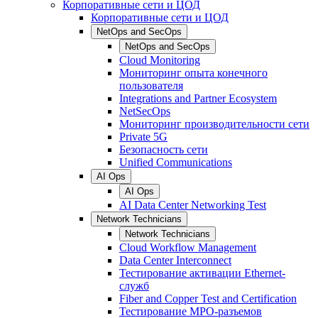
Корпоративные сети и ЦОД
Корпоративные сети и ЦОД
NetOps and SecOps
NetOps and SecOps
Cloud Monitoring
Мониторинг опыта конечного
пользователя
Integrations and Partner Ecosystem
NetSecOps
Мониторинг производительности сети
Private 5G
Безопасность сети
Unified Communications
AI Ops
AI Ops
AI Data Center Networking Test
Network Technicians
Network Technicians
Cloud Workflow Management
Data Center Interconnect
Тестирование активации Ethernet-
служб
Fiber and Copper Test and Certification
Тестирование МРО-разъемов