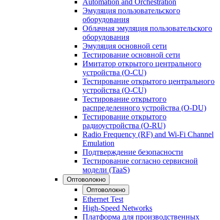
Automation and Orchestration
Эмуляция пользовательского
оборудования
Облачная эмуляция пользовательского
оборудования
Эмуляция основной сети
Тестирование основной сети
Имитатор открытого центрального
устройства (O-CU)
Тестирование открытого центрального
устройства (O-CU)
Тестирование открытого
распределенного устройства (O-DU)
Тестирование открытого
радиоустройства (O-RU)
Radio Frequency (RF) and Wi-Fi Channel
Emulation
Подтверждение безопасности
Тестирование согласно сервисной
модели (TaaS)
Оптоволокно
Оптоволокно
Ethernet Test
High-Speed Networks
Платформа для производственных