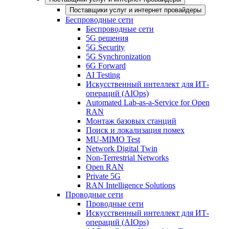
Поставщики услуг и интернет провайдеры
Беспроводные сети
Беспроводные сети
5G решения
5G Security
5G Synchronization
6G Forward
AI Testing
Искусственный интеллект для ИТ-
операций (AIOps)
Automated Lab-as-a-Service for Open
RAN
Монтаж базовых станций
Поиск и локализация помех
MU-MIMO Test
Network Digital Twin
Non-Terrestrial Networks
Open RAN
Private 5G
RAN Intelligence Solutions
Проводные сети
Проводные сети
Искусственный интеллект для ИТ-
операций (AIOps)