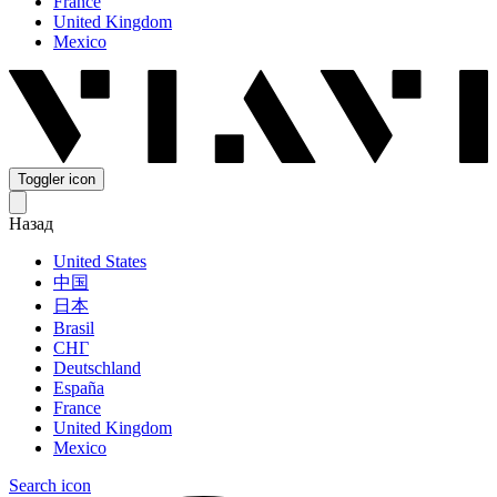
France
United Kingdom
Mexico
Toggler icon
Назад
United States
中国
日本
Brasil
СНГ
Deutschland
España
France
United Kingdom
Mexico
Search icon