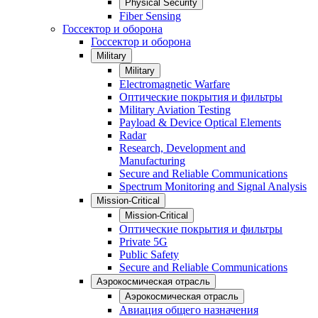
Physical Security
Fiber Sensing
Госсектор и оборона
Госсектор и оборона
Military
Military
Electromagnetic Warfare
Оптические покрытия и фильтры
Military Aviation Testing
Payload & Device Optical Elements
Radar
Research, Development and
Manufacturing
Secure and Reliable Communications
Spectrum Monitoring and Signal Analysis
Mission-Critical
Mission-Critical
Оптические покрытия и фильтры
Private 5G
Public Safety
Secure and Reliable Communications
Аэрокосмическая отрасль
Аэрокосмическая отрасль
Авиация общего назначения