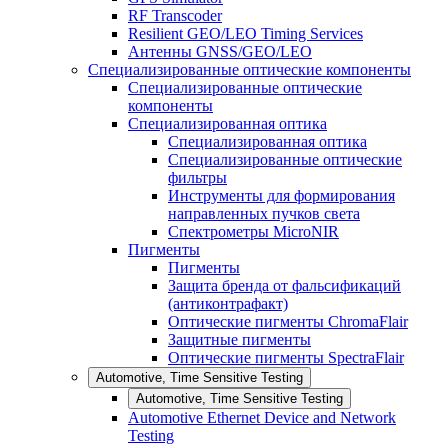
RF Transcoder
Resilient GEO/LEO Timing Services
Антенны GNSS/GEO/LEO
Специализированные оптические компоненты
Специализированные оптические
компоненты
Специализированная оптика
Специализированная оптика
Специализированные оптические
фильтры
Инструменты для формирования
направленных пучков света
Спектрометры MicroNIR
Пигменты
Пигменты
Защита бренда от фальсификаций
(антиконтрафакт)
Оптические пигменты ChromaFlair
Защитные пигменты
Оптические пигменты SpectraFlair
Automotive, Time Sensitive Testing
Automotive, Time Sensitive Testing
Automotive Ethernet Device and Network
Testing