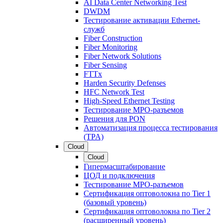
AI Data Center Networking Test
DWDM
Тестирование активации Ethernet-
служб
Fiber Construction
Fiber Monitoring
Fiber Network Solutions
Fiber Sensing
FTTx
Harden Security Defenses
HFC Network Test
High-Speed Ethernet Testing
Тестирование МРО-разъемов
Решения для PON
Автоматизация процесса тестирования
(TPA)
Cloud
Cloud
Гипермасштабирование
ЦОД и подключения
Тестирование МРО-разъемов
Сертификация оптоволокна по Tier 1
(базовый уровень)
Сертификация оптоволокна по Tier 2
(расширенный уровень)