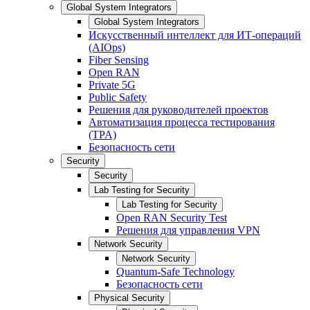
Global System Integrators
Global System Integrators
Искусственный интеллект для ИТ-операций
(AIOps)
Fiber Sensing
Open RAN
Private 5G
Public Safety
Решения для руководителей проектов
Автоматизация процесса тестирования
(TPA)
Безопасность сети
Security
Security
Lab Testing for Security
Lab Testing for Security
Open RAN Security Test
Решения для управления VPN
Network Security
Network Security
Quantum-Safe Technology
Безопасность сети
Physical Security