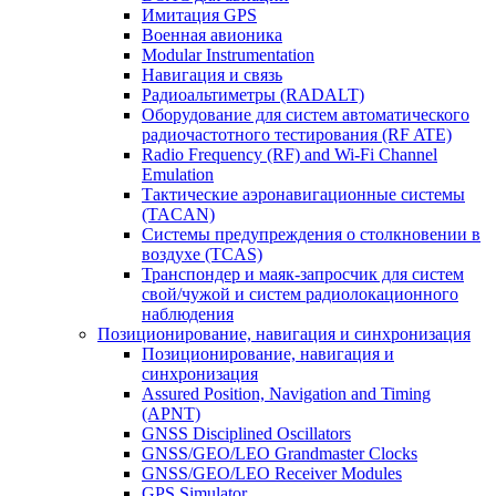
Имитация GPS
Военная авионика
Modular Instrumentation
Навигация и связь
Радиоальтиметры (RADALT)
Оборудование для систем автоматического
радиочастотного тестирования (RF ATE)
Radio Frequency (RF) and Wi-Fi Channel
Emulation
Тактические аэронавигационные системы
(TACAN)
Системы предупреждения о столкновении в
воздухе (TCAS)
Транспондер и маяк-запросчик для систем
свой/чужой и систем радиолокационного
наблюдения
Позиционирование, навигация и синхронизация
Позиционирование, навигация и
синхронизация
Assured Position, Navigation and Timing
(APNT)
GNSS Disciplined Oscillators
GNSS/GEO/LEO Grandmaster Clocks
GNSS/GEO/LEO Receiver Modules
GPS Simulator