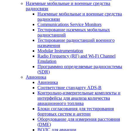
Наземные мобильные и военные средства
радиосвязи
Наземные мобильные и военные средства
радиосвязи
Communications Service Monitors
Тестирование наземных мобильных
радиостанций
Тестирование радиостанций военного
назначения
Modular Instrumentation
Radio Frequency (RF) and Wi-Fi Channel
Emulation
Программно определяемые радиосистемы
(SDR)
Авионика
Авионика
Соответствие стандарту ADS-B
Контрольно-измерительные комплекты и
интерфейсы для анализа количества
авиационного топлива
Блоки согласования для тестирования
бортовых систем и антенн
Оборудование для измерения расстояния
(DME)
ВОЛС для авиации