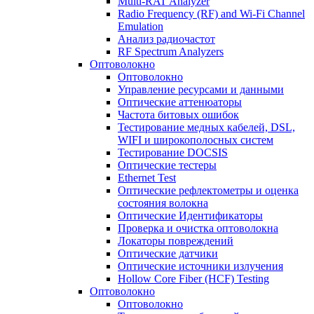
Multi-RAT Analyzer
Radio Frequency (RF) and Wi-Fi Channel
Emulation
Анализ радиочастот
RF Spectrum Analyzers
Оптоволокно
Оптоволокно
Управление ресурсами и данными
Оптические aттенюаторы
Частота битовых ошибок
Тестирование медных кабелей, DSL,
WIFI и широкополосных систем
Тестирование DOCSIS
Оптические тестеры
Ethernet Test
Оптические рефлектометры и оценка
состояния волокна
Оптические Идентификаторы
Проверка и очистка оптоволокна
Локаторы повреждений
Оптические датчики
Оптические источники излучения
Hollow Core Fiber (HCF) Testing
Оптоволокно
Оптоволокно