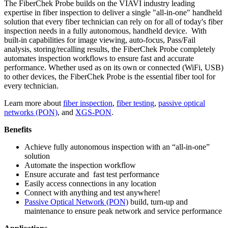
The FiberChek Probe builds on the VIAVI industry leading
expertise in fiber inspection to deliver a single "all-in-one" handheld
solution that every fiber technician can rely on for all of today's fiber
inspection needs in a fully autonomous, handheld device. With
built-in capabilities for image viewing, auto-focus, Pass/Fail
analysis, storing/recalling results, the FiberChek Probe completely
automates inspection workflows to ensure fast and accurate
performance. Whether used as on its own or connected (WiFi, USB)
to other devices, the FiberChek Probe is the essential fiber tool for
every technician.
Learn more about
fiber inspection
,
fiber testing
,
passive optical
networks (PON)
, and
XGS-PON
.
Benefits
Achieve fully autonomous inspection with an “all-in-one”
solution
Automate the inspection workflow
Ensure accurate and fast test performance
Easily access connections in any location
Connect with anything and test anywhere!
Passive Optical Network (PON)
build, turn-up and
maintenance to ensure peak network and service performance