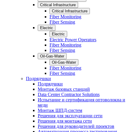
Critical Infrastructure
Critical Infrastructure
Fiber Monitoring
Fiber Sensing
Electric
Electric
Electric Power Operators
Fiber Monitoring
Fiber Sensing
Oil-Gas-Water
Oil-Gas-Water
Fiber Monitoring
Fiber Sensing
Подрядчики
Подрядчики
Монтаж базовых станций
Data Center Contractor Solutions
Испытание и сертификация оптоволокна и
меди
Монтаж ШПД-систем
Решения для эксплуатации сети
Решения для монтажа сети
Решения для руководителей проектов
Автоматизация процесса тестирования