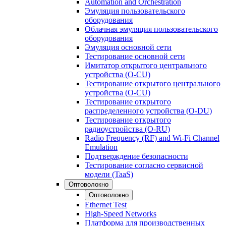
Automation and Orchestration
Эмуляция пользовательского
оборудования
Облачная эмуляция пользовательского
оборудования
Эмуляция основной сети
Тестирование основной сети
Имитатор открытого центрального
устройства (O-CU)
Тестирование открытого центрального
устройства (O-CU)
Тестирование открытого
распределенного устройства (O-DU)
Тестирование открытого
радиоустройства (O-RU)
Radio Frequency (RF) and Wi-Fi Channel
Emulation
Подтверждение безопасности
Тестирование согласно сервисной
модели (TaaS)
Оптоволокно
Оптоволокно
Ethernet Test
High-Speed Networks
Платформа для производственных