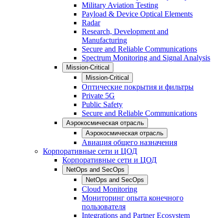
Military Aviation Testing
Payload & Device Optical Elements
Radar
Research, Development and
Manufacturing
Secure and Reliable Communications
Spectrum Monitoring and Signal Analysis
Mission-Critical
Mission-Critical
Оптические покрытия и фильтры
Private 5G
Public Safety
Secure and Reliable Communications
Аэрокосмическая отрасль
Аэрокосмическая отрасль
Авиация общего назначения
Корпоративные сети и ЦОД
Корпоративные сети и ЦОД
NetOps and SecOps
NetOps and SecOps
Cloud Monitoring
Мониторинг опыта конечного
пользователя
Integrations and Partner Ecosystem