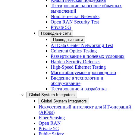
Аналитическая поддержка
Тестирование на основе облачных
вычислений
Non-Terrestrial Networks
Open RAN Security Test
Private 5G
Проводные сети
Проводные сети
AI Data Center Networking Test
Coherent Optics Testing
Развертывание в полевых условиях
Harden Security Defenses
High-Speed Ethernet Testing
Масштабируемое производство
Введение в технологии и
обслуживание
Тестирование и разработка
Global System Integrators
Global System Integrators
Искусственный интеллект для ИТ-операций
(AIOps)
Fiber Sensing
Open RAN
Private 5G
Public Safety