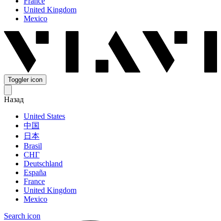
France
United Kingdom
Mexico
Toggler icon
Назад
United States
中国
日本
Brasil
СНГ
Deutschland
España
France
United Kingdom
Mexico
Search icon