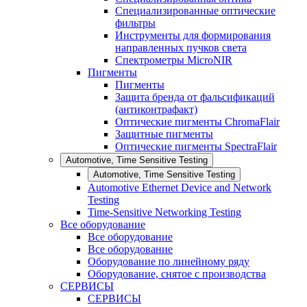
Специализированные оптические
фильтры
Инструменты для формирования
направленных пучков света
Спектрометры MicroNIR
Пигменты
Пигменты
Защита бренда от фальсификаций
(антиконтрафакт)
Оптические пигменты ChromaFlair
Защитные пигменты
Оптические пигменты SpectraFlair
Automotive, Time Sensitive Testing
Automotive, Time Sensitive Testing
Automotive Ethernet Device and Network
Testing
Time-Sensitive Networking Testing
Все оборудование
Все оборудование
Все оборудование
Оборудование по линейному ряду
Оборудование, снятое с производства
СЕРВИСЫ
СЕРВИСЫ