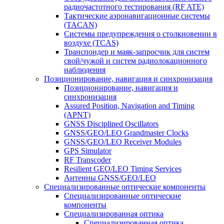
радиочастотного тестирования (RF ATE)
Тактические аэронавигационные системы
(TACAN)
Системы предупреждения о столкновении в
воздухе (TCAS)
Транспондер и маяк-запросчик для систем
свой/чужой и систем радиолокационного
наблюдения
Позиционирование, навигация и синхронизация
Позиционирование, навигация и
синхронизация
Assured Position, Navigation and Timing
(APNT)
GNSS Disciplined Oscillators
GNSS/GEO/LEO Grandmaster Clocks
GNSS/GEO/LEO Receiver Modules
GPS Simulator
RF Transcoder
Resilient GEO/LEO Timing Services
Антенны GNSS/GEO/LEO
Специализированные оптические компоненты
Специализированные оптические
компоненты
Специализированная оптика
Специализированная оптика