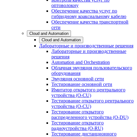
оптоволокну
Обеспечение качества услуг по
гибридному коаксиальному кабелю
Обеспечение качества транспортной
сети
Cloud and Automation
Cloud and Automation
Лабораторные и производственные решения
Лабораторные и производственные
решения
Automation and Orchestration
Облачная эмуляция пользовательского
оборудования
Эмуляция основной сети
Тестирование основной сети
Имитатор открытого центрального
устройства (O-CU)
Тестирование открытого центрального
устройства (O-CU)
Тестирование открытого
распределенного устройства (O-DU)
Тестирование открытого
радиоустройства (O-RU)
Тестирование дистанционного