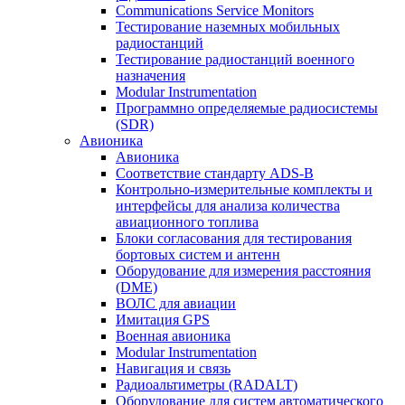
Communications Service Monitors
Тестирование наземных мобильных
радиостанций
Тестирование радиостанций военного
назначения
Modular Instrumentation
Программно определяемые радиосистемы
(SDR)
Авионика
Авионика
Соответствие стандарту ADS-B
Контрольно-измерительные комплекты и
интерфейсы для анализа количества
авиационного топлива
Блоки согласования для тестирования
бортовых систем и антенн
Оборудование для измерения расстояния
(DME)
ВОЛС для авиации
Имитация GPS
Военная авионика
Modular Instrumentation
Навигация и связь
Радиоальтиметры (RADALT)
Оборудование для систем автоматического