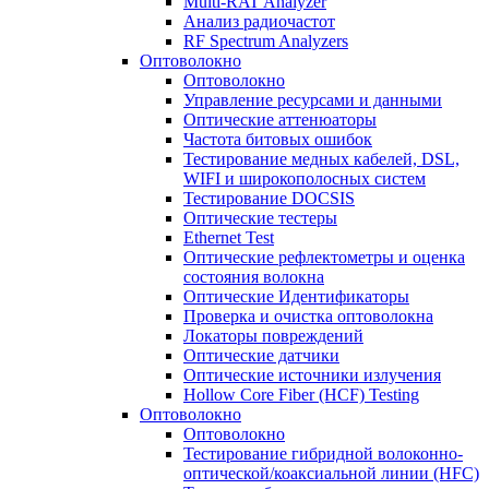
Multi-RAT Analyzer
Анализ радиочастот
RF Spectrum Analyzers
Оптоволокно
Оптоволокно
Управление ресурсами и данными
Оптические aттенюаторы
Частота битовых ошибок
Тестирование медных кабелей, DSL,
WIFI и широкополосных систем
Тестирование DOCSIS
Оптические тестеры
Ethernet Test
Оптические рефлектометры и оценка
состояния волокна
Оптические Идентификаторы
Проверка и очистка оптоволокна
Локаторы повреждений
Оптические датчики
Оптические источники излучения
Hollow Core Fiber (HCF) Testing
Оптоволокно
Оптоволокно
Тестирование гибридной волоконно-
оптической/коаксиальной линии (HFC)