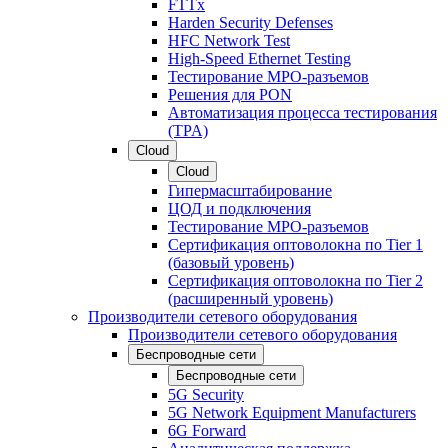
FTTx
Harden Security Defenses
HFC Network Test
High-Speed Ethernet Testing
Тестирование МРО-разъемов
Решения для PON
Автоматизация процесса тестирования
(TPA)
Cloud
Cloud
Гипермасштабирование
ЦОД и подключения
Тестирование МРО-разъемов
Сертификация оптоволокна по Tier 1
(базовый уровень)
Сертификация оптоволокна по Tier 2
(расширенный уровень)
Производители сетевого оборудования
Производители сетевого оборудования
Беспроводные сети
Беспроводные сети
5G Security
5G Network Equipment Manufacturers
6G Forward