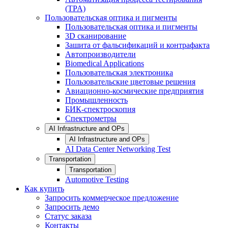
(TPA)
Пользовательская оптика и пигменты
Пользовательская оптика и пигменты
3D сканирование
Зашита от фальсификаций и контрафакта
Автопроизводители
Biomedical Applications
Пользовательская электроника
Пользовательские цветовые решения
Авиационно-космические предприятия
Промышленность
БИК-спектроскопия
Спектрометры
AI Infrastructure and OPs
AI Infrastructure and OPs
AI Data Center Networking Test
Transportation
Transportation
Automotive Testing
Как купить
Запросить коммерческое предложение
Запросить демо
Статус заказа
Контакты