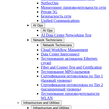
NetSecOps
Мониторинг производительности сети
Private 5G
Безопасность сети
Unified Communications
AI Ops
AI Ops
AI Data Center Networking Test
Network Technicians
Network Technicians
Cloud Workflow Management
Data Center Interconnect
Тестирование активации Ethernet-
служб
Fiber and Copper Test and Certification
Тестирование МРО-разъемов
Сертификация оптоволокна по Tier 1
(базовый уровень)
Сертификация оптоволокна по Tier 2
(расширенный уровень)
Тестирование производительности
WLAN
Infrastructure and Utilities
Infrastructure and Utilities