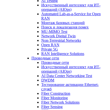
AI Testing
Искусственный интеллект для ИТ-
операций (AIOps)
Automated Lab-as-a-Service for Open
RAN
Монтаж базовых станций
Поиск и локализация помех
MU-MIMO Test
Network Digital Twin
Non-Terrestrial Networks
Open RAN
Private 5G
RAN Intelligence Solutions
Проводные сети
Проводные сети
Искусственный интеллект для ИТ-
операций (AIOps)
AI Data Center Networking Test
DWDM
Тестирование активации Ethernet-
служб
Fiber Construction
Fiber Monitoring
Fiber Network Solutions
Fiber Sensing