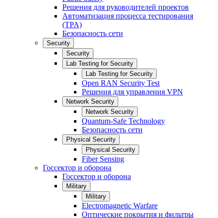
Решения для руководителей проектов
Автоматизация процесса тестирования
(TPA)
Безопасность сети
Security
Security
Lab Testing for Security
Lab Testing for Security
Open RAN Security Test
Решения для управления VPN
Network Security
Network Security
Quantum-Safe Technology
Безопасность сети
Physical Security
Physical Security
Fiber Sensing
Госсектор и оборона
Госсектор и оборона
Military
Military
Electromagnetic Warfare
Оптические покрытия и фильтры