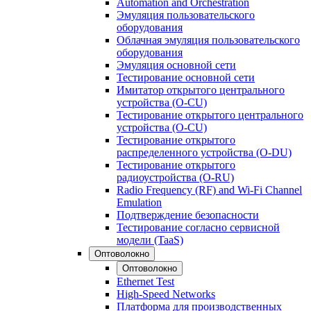
Automation and Orchestration
Эмуляция пользовательского
оборудования
Облачная эмуляция пользовательского
оборудования
Эмуляция основной сети
Тестирование основной сети
Имитатор открытого центрального
устройства (O-CU)
Тестирование открытого центрального
устройства (O-CU)
Тестирование открытого
распределенного устройства (O-DU)
Тестирование открытого
радиоустройства (O-RU)
Radio Frequency (RF) and Wi-Fi Channel
Emulation
Подтверждение безопасности
Тестирование согласно сервисной
модели (TaaS)
Оптоволокно
Оптоволокно
Ethernet Test
High-Speed Networks
Платформа для производственных