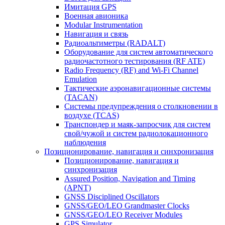
Имитация GPS
Военная авионика
Modular Instrumentation
Навигация и связь
Радиоальтиметры (RADALT)
Оборудование для систем автоматического
радиочастотного тестирования (RF ATE)
Radio Frequency (RF) and Wi-Fi Channel
Emulation
Тактические аэронавигационные системы
(TACAN)
Системы предупреждения о столкновении в
воздухе (TCAS)
Транспондер и маяк-запросчик для систем
свой/чужой и систем радиолокационного
наблюдения
Позиционирование, навигация и синхронизация
Позиционирование, навигация и
синхронизация
Assured Position, Navigation and Timing
(APNT)
GNSS Disciplined Oscillators
GNSS/GEO/LEO Grandmaster Clocks
GNSS/GEO/LEO Receiver Modules
GPS Simulator