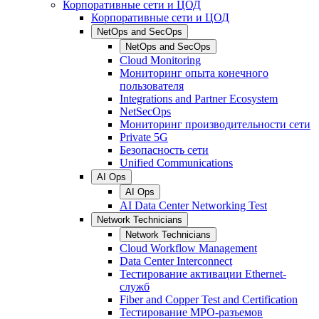
Корпоративные сети и ЦОД
Корпоративные сети и ЦОД
NetOps and SecOps
NetOps and SecOps
Cloud Monitoring
Мониторинг опыта конечного
пользователя
Integrations and Partner Ecosystem
NetSecOps
Мониторинг производительности сети
Private 5G
Безопасность сети
Unified Communications
AI Ops
AI Ops
AI Data Center Networking Test
Network Technicians
Network Technicians
Cloud Workflow Management
Data Center Interconnect
Тестирование активации Ethernet-
служб
Fiber and Copper Test and Certification
Тестирование МРО-разъемов