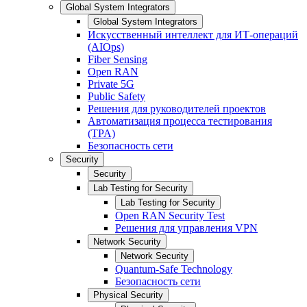
Global System Integrators
Global System Integrators
Искусственный интеллект для ИТ-операций
(AIOps)
Fiber Sensing
Open RAN
Private 5G
Public Safety
Решения для руководителей проектов
Автоматизация процесса тестирования
(TPA)
Безопасность сети
Security
Security
Lab Testing for Security
Lab Testing for Security
Open RAN Security Test
Решения для управления VPN
Network Security
Network Security
Quantum-Safe Technology
Безопасность сети
Physical Security