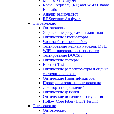
Multi-RAT Analyzer
Radio Frequency (RF) and Wi-Fi Channel
Emulation
Анализ радиочастот
RF Spectrum Analyzers
Оптоволокно
Оптоволокно
Управление ресурсами и данными
Оптические aттенюаторы
Частота битовых ошибок
Тестирование медных кабелей, DSL,
WIFI и широкополосных систем
Тестирование DOCSIS
Оптические тестеры
Ethernet Test
Оптические рефлектометры и оценка
состояния волокна
Оптические Идентификаторы
Проверка и очистка оптоволокна
Локаторы повреждений
Оптические датчики
Оптические источники излучения
Hollow Core Fiber (HCF) Testing
Оптоволокно
Оптоволокно