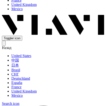
France
United Kingdom
Mexico
Toggler icon
Назад
United States
中国
日本
Brasil
СНГ
Deutschland
España
France
United Kingdom
Mexico
Search icon