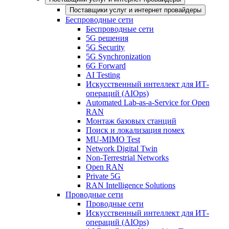
Поставщики услуг и интернет провайдеры
Беспроводные сети
Беспроводные сети
5G решения
5G Security
5G Synchronization
6G Forward
AI Testing
Искусственный интеллект для ИТ-
операций (AIOps)
Automated Lab-as-a-Service for Open
RAN
Монтаж базовых станций
Поиск и локализация помех
MU-MIMO Test
Network Digital Twin
Non-Terrestrial Networks
Open RAN
Private 5G
RAN Intelligence Solutions
Проводные сети
Проводные сети
Искусственный интеллект для ИТ-
операций (AIOps)