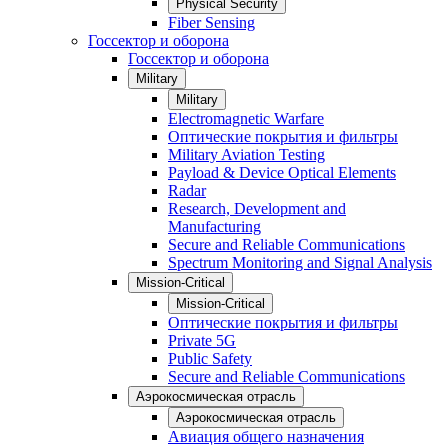
Physical Security
Fiber Sensing
Госсектор и оборона
Госсектор и оборона
Military
Military
Electromagnetic Warfare
Оптические покрытия и фильтры
Military Aviation Testing
Payload & Device Optical Elements
Radar
Research, Development and
Manufacturing
Secure and Reliable Communications
Spectrum Monitoring and Signal Analysis
Mission-Critical
Mission-Critical
Оптические покрытия и фильтры
Private 5G
Public Safety
Secure and Reliable Communications
Аэрокосмическая отрасль
Аэрокосмическая отрасль
Авиация общего назначения