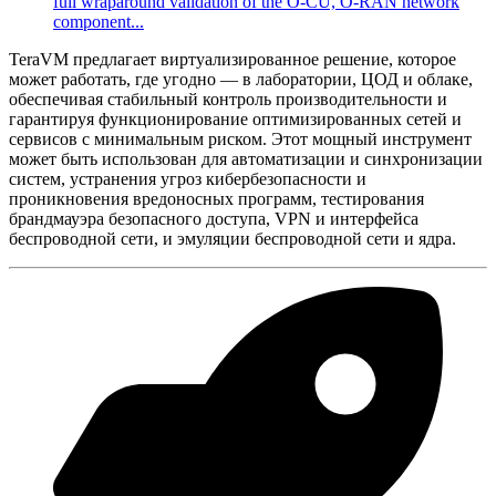
full wraparound validation of the O-CU, O-RAN network
component...
TeraVM предлагает виртуализированное решение, которое
может работать, где угодно — в лаборатории, ЦОД и облаке,
обеспечивая стабильный контроль производительности и
гарантируя функционирование оптимизированных сетей и
сервисов с минимальным риском. Этот мощный инструмент
может быть использован для автоматизации и синхронизации
систем, устранения угроз кибербезопасности и
проникновения вредоносных программ, тестирования
брандмауэра безопасного доступа, VPN и интерфейса
беспроводной сети, и эмуляции беспроводной сети и ядра.