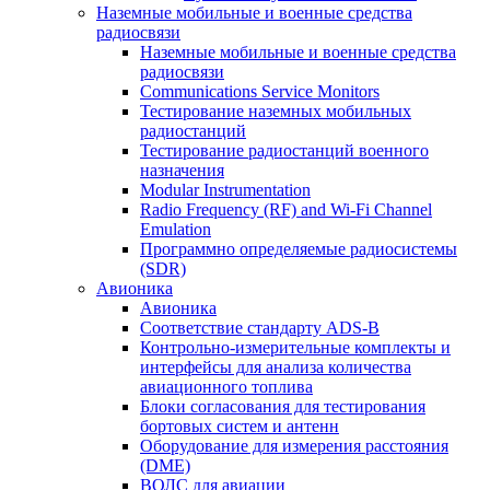
Наземные мобильные и военные средства
радиосвязи
Наземные мобильные и военные средства
радиосвязи
Communications Service Monitors
Тестирование наземных мобильных
радиостанций
Тестирование радиостанций военного
назначения
Modular Instrumentation
Radio Frequency (RF) and Wi-Fi Channel
Emulation
Программно определяемые радиосистемы
(SDR)
Авионика
Авионика
Соответствие стандарту ADS-B
Контрольно-измерительные комплекты и
интерфейсы для анализа количества
авиационного топлива
Блоки согласования для тестирования
бортовых систем и антенн
Оборудование для измерения расстояния
(DME)
ВОЛС для авиации