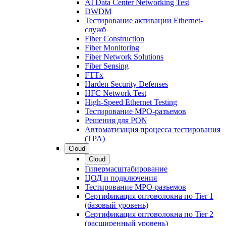
AI Data Center Networking Test
DWDM
Тестирование активации Ethernet-
служб
Fiber Construction
Fiber Monitoring
Fiber Network Solutions
Fiber Sensing
FTTx
Harden Security Defenses
HFC Network Test
High-Speed Ethernet Testing
Тестирование МРО-разъемов
Решения для PON
Автоматизация процесса тестирования
(TPA)
Cloud
Cloud
Гипермасштабирование
ЦОД и подключения
Тестирование МРО-разъемов
Сертификация оптоволокна по Tier 1
(базовый уровень)
Сертификация оптоволокна по Tier 2
(расширенный уровень)