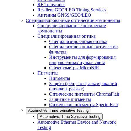
RF Transcoder
Resilient GEO/LEO Timing Services
Антенны GNSS/GEO/LEO
Специализированные оптические компоненты
Специализированные оптические
компоненты
Специализированная оптика
Специализированная оптика
Специализированные оптические
фильтры
Инструменты для формирования
направленных пучков света
Спектрометры MicroNIR
Пигменты
Пигменты
Защита бренда от фальсификаций
(антиконтрафакт)
Оптические пигменты ChromaFlair
Защитные пигменты
Оптические пигменты SpectraFlair
Automotive, Time Sensitive Testing
Automotive, Time Sensitive Testing
Automotive Ethernet Device and Network
Testing