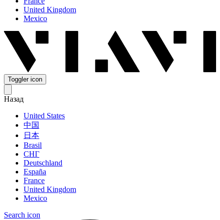
France
United Kingdom
Mexico
Toggler icon
Назад
United States
中国
日本
Brasil
СНГ
Deutschland
España
France
United Kingdom
Mexico
Search icon