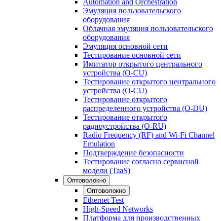
Automation and Orchestration
Эмуляция пользовательского
оборудования
Облачная эмуляция пользовательского
оборудования
Эмуляция основной сети
Тестирование основной сети
Имитатор открытого центрального
устройства (O-CU)
Тестирование открытого центрального
устройства (O-CU)
Тестирование открытого
распределенного устройства (O-DU)
Тестирование открытого
радиоустройства (O-RU)
Radio Frequency (RF) and Wi-Fi Channel
Emulation
Подтверждение безопасности
Тестирование согласно сервисной
модели (TaaS)
Оптоволокно
Оптоволокно
Ethernet Test
High-Speed Networks
Платформа для производственных