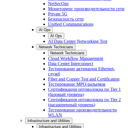
NetSecOps
Мониторинг производительности сети
Private 5G
Безопасность сети
Unified Communications
AI Ops
AI Ops
AI Data Center Networking Test
Network Technicians
Network Technicians
Cloud Workflow Management
Data Center Interconnect
Тестирование активации Ethernet-
служб
Fiber and Copper Test and Certification
Тестирование МРО-разъемов
Сертификация оптоволокна по Tier 1
(базовый уровень)
Сертификация оптоволокна по Tier 2
(расширенный уровень)
Тестирование производительности
WLAN
Infrastructure and Utilities
Infrastructure and Utilities