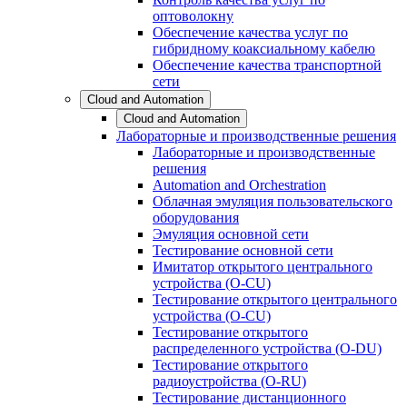
оптоволокну
Обеспечение качества услуг по
гибридному коаксиальному кабелю
Обеспечение качества транспортной
сети
Cloud and Automation
Cloud and Automation
Лабораторные и производственные решения
Лабораторные и производственные
решения
Automation and Orchestration
Облачная эмуляция пользовательского
оборудования
Эмуляция основной сети
Тестирование основной сети
Имитатор открытого центрального
устройства (O-CU)
Тестирование открытого центрального
устройства (O-CU)
Тестирование открытого
распределенного устройства (O-DU)
Тестирование открытого
радиоустройства (O-RU)
Тестирование дистанционного