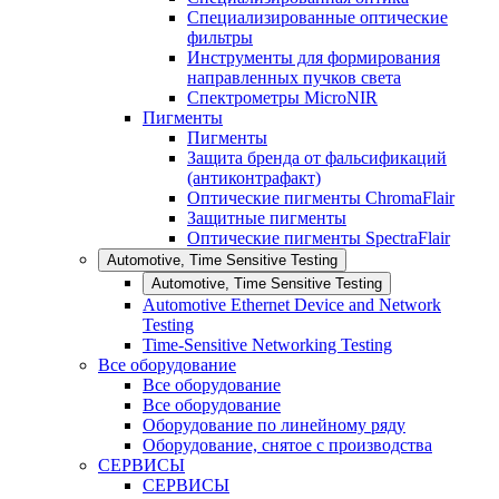
Специализированные оптические
фильтры
Инструменты для формирования
направленных пучков света
Спектрометры MicroNIR
Пигменты
Пигменты
Защита бренда от фальсификаций
(антиконтрафакт)
Оптические пигменты ChromaFlair
Защитные пигменты
Оптические пигменты SpectraFlair
Automotive, Time Sensitive Testing
Automotive, Time Sensitive Testing
Automotive Ethernet Device and Network
Testing
Time-Sensitive Networking Testing
Все оборудование
Все оборудование
Все оборудование
Оборудование по линейному ряду
Оборудование, снятое с производства
СЕРВИСЫ
СЕРВИСЫ