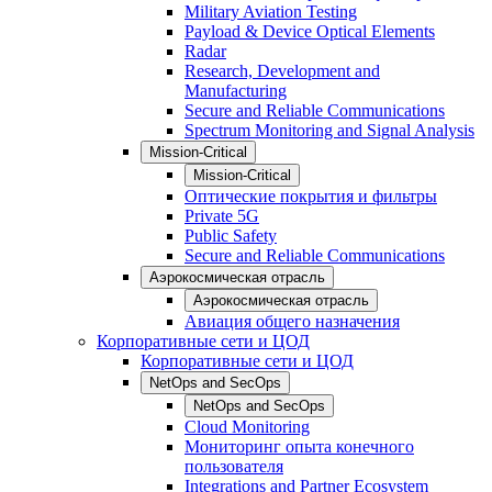
Military Aviation Testing
Payload & Device Optical Elements
Radar
Research, Development and
Manufacturing
Secure and Reliable Communications
Spectrum Monitoring and Signal Analysis
Mission-Critical
Mission-Critical
Оптические покрытия и фильтры
Private 5G
Public Safety
Secure and Reliable Communications
Аэрокосмическая отрасль
Аэрокосмическая отрасль
Авиация общего назначения
Корпоративные сети и ЦОД
Корпоративные сети и ЦОД
NetOps and SecOps
NetOps and SecOps
Cloud Monitoring
Мониторинг опыта конечного
пользователя
Integrations and Partner Ecosystem