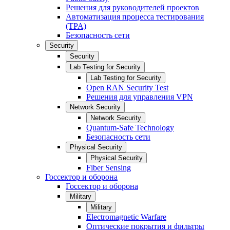
Решения для руководителей проектов
Автоматизация процесса тестирования
(TPA)
Безопасность сети
Security
Security
Lab Testing for Security
Lab Testing for Security
Open RAN Security Test
Решения для управления VPN
Network Security
Network Security
Quantum-Safe Technology
Безопасность сети
Physical Security
Physical Security
Fiber Sensing
Госсектор и оборона
Госсектор и оборона
Military
Military
Electromagnetic Warfare
Оптические покрытия и фильтры