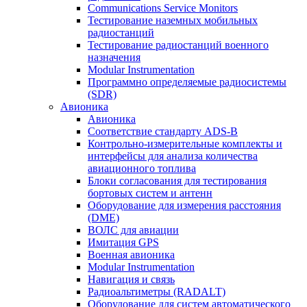
Communications Service Monitors
Тестирование наземных мобильных
радиостанций
Тестирование радиостанций военного
назначения
Modular Instrumentation
Программно определяемые радиосистемы
(SDR)
Авионика
Авионика
Соответствие стандарту ADS-B
Контрольно-измерительные комплекты и
интерфейсы для анализа количества
авиационного топлива
Блоки согласования для тестирования
бортовых систем и антенн
Оборудование для измерения расстояния
(DME)
ВОЛС для авиации
Имитация GPS
Военная авионика
Modular Instrumentation
Навигация и связь
Радиоальтиметры (RADALT)
Оборудование для систем автоматического