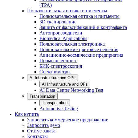
(TPA)
Пользовательская оптика и пигменты
Пользовательская оптика и пигменты
3D сканирование
Зашита от фальсификаций и контрафакта
Автопроизводители
Biomedical Applications
Пользовательская электроника
Пользовательские цветовые решения
Авиационно-космические предприятия
Промышленность
БИК-спектроскопия
Спектрометры
AI Infrastructure and OPs
AI Infrastructure and OPs
AI Data Center Networking Test
Transportation
Transportation
Automotive Testing
Как купить
Запросить коммерческое предложение
Запросить демо
Статус заказа
Контакты