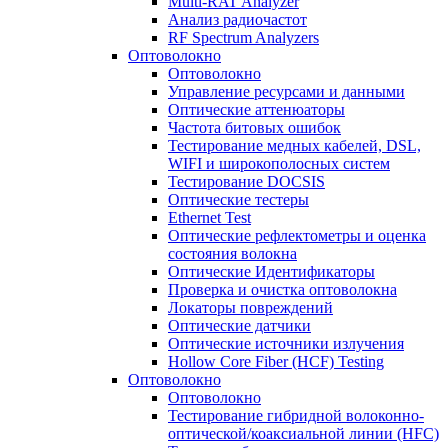
Multi-RAT Analyzer
Анализ радиочастот
RF Spectrum Analyzers
Оптоволокно
Оптоволокно
Управление ресурсами и данными
Оптические aттенюаторы
Частота битовых ошибок
Тестирование медных кабелей, DSL,
WIFI и широкополосных систем
Тестирование DOCSIS
Оптические тестеры
Ethernet Test
Оптические рефлектометры и оценка
состояния волокна
Оптические Идентификаторы
Проверка и очистка оптоволокна
Локаторы повреждений
Оптические датчики
Оптические источники излучения
Hollow Core Fiber (HCF) Testing
Оптоволокно
Оптоволокно
Тестирование гибридной волоконно-
оптической/коаксиальной линии (HFC)