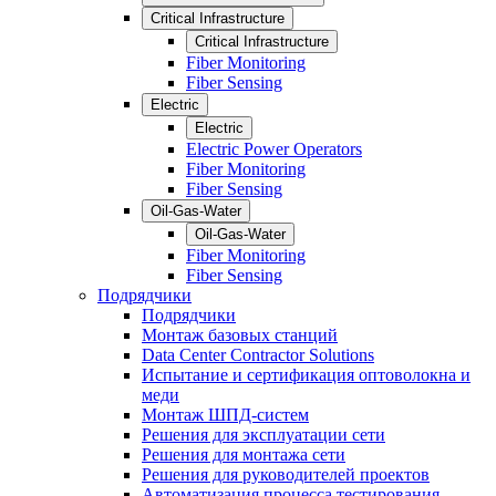
Critical Infrastructure
Critical Infrastructure
Fiber Monitoring
Fiber Sensing
Electric
Electric
Electric Power Operators
Fiber Monitoring
Fiber Sensing
Oil-Gas-Water
Oil-Gas-Water
Fiber Monitoring
Fiber Sensing
Подрядчики
Подрядчики
Монтаж базовых станций
Data Center Contractor Solutions
Испытание и сертификация оптоволокна и
меди
Монтаж ШПД-систем
Решения для эксплуатации сети
Решения для монтажа сети
Решения для руководителей проектов
Автоматизация процесса тестирования