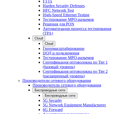
FTTx
Harden Security Defenses
HFC Network Test
High-Speed Ethernet Testing
Тестирование МРО-разъемов
Решения для PON
Автоматизация процесса тестирования
(TPA)
Cloud
Cloud
Гипермасштабирование
ЦОД и подключения
Тестирование МРО-разъемов
Сертификация оптоволокна по Tier 1
(базовый уровень)
Сертификация оптоволокна по Tier 2
(расширенный уровень)
Производители сетевого оборудования
Производители сетевого оборудования
Беспроводные сети
Беспроводные сети
5G Security
5G Network Equipment Manufacturers
6G Forward