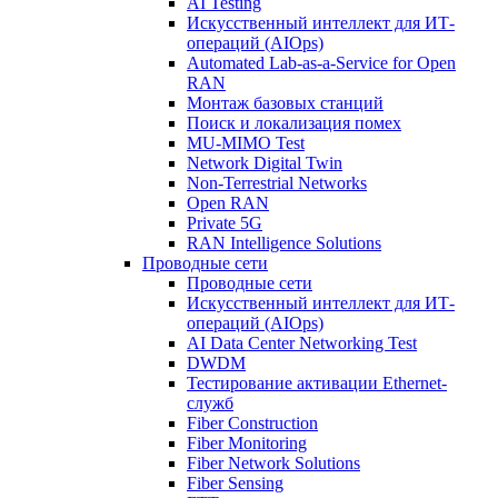
AI Testing
Искусственный интеллект для ИТ-
операций (AIOps)
Automated Lab-as-a-Service for Open
RAN
Монтаж базовых станций
Поиск и локализация помех
MU-MIMO Test
Network Digital Twin
Non-Terrestrial Networks
Open RAN
Private 5G
RAN Intelligence Solutions
Проводные сети
Проводные сети
Искусственный интеллект для ИТ-
операций (AIOps)
AI Data Center Networking Test
DWDM
Тестирование активации Ethernet-
служб
Fiber Construction
Fiber Monitoring
Fiber Network Solutions
Fiber Sensing