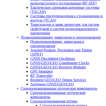
радиочастотного тестирования (RF ATE)
Тактические аэронавигационные системы
(TACAN)
Системы предупреждения о столкновении в
воздухе (TCAS)
Транспондер и маяк-запросчик для систем
свой/чужой и систем радиолокационного
наблюдения
Позиционирование, навигация и синхронизация
Позиционирование, навигация и
синхронизация
Assured Position, Navigation and Timing
(APNT)
GNSS Disciplined Oscillators
GNSS/GEO/LEO Grandmaster Clocks
GNSS/GEO/LEO Receiver Modules
GPS Simulator
RF Transcoder
Resilient GEO/LEO Timing Services
Антенны GNSS/GEO/LEO
Специализированные оптические компоненты
Специализированные оптические
компоненты
Специализированная оптика
Специализированная оптика