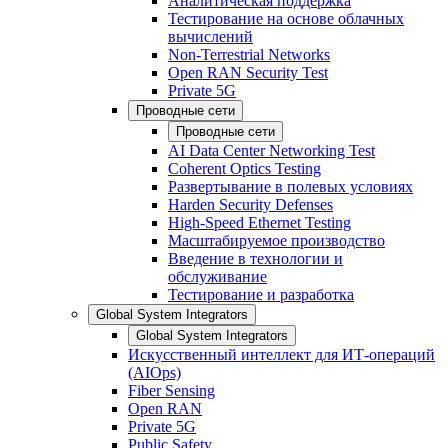
Аналитическая поддержка
Тестирование на основе облачных
вычислений
Non-Terrestrial Networks
Open RAN Security Test
Private 5G
Проводные сети
Проводные сети
AI Data Center Networking Test
Coherent Optics Testing
Развертывание в полевых условиях
Harden Security Defenses
High-Speed Ethernet Testing
Масштабируемое производство
Введение в технологии и
обслуживание
Тестирование и разработка
Global System Integrators
Global System Integrators
Искусственный интеллект для ИТ-операций
(AIOps)
Fiber Sensing
Open RAN
Private 5G
Public Safety