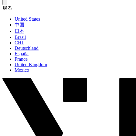
戻る
United States
中国
日本
Brasil
СНГ
Deutschland
España
France
United Kingdom
Mexico