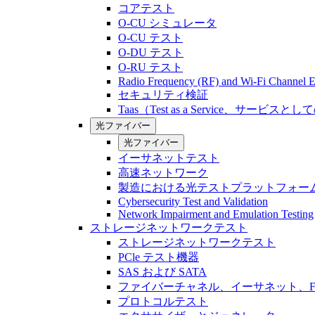
コアテスト
O-CU シミュレータ
O-CU テスト
O-DU テスト
O-RU テスト
Radio Frequency (RF) and Wi-Fi Channel E
セキュリティ検証
Taas（Test as a Service、サービス
光ファイバー
光ファイバー
イーサネットテスト
高速ネットワーク
製造における光テストプラットフォー
Cybersecurity Test and Validation
Network Impairment and Emulation Testing
ストレージネットワークテスト
ストレージネットワークテスト
PCle テスト機器
SAS および SATA
ファイバーチャネル、イーサネット、FCo
プロトコルテスト