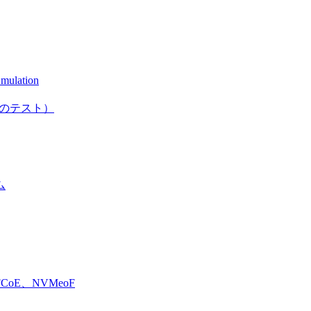
mulation
としてのテスト）
ム
E、NVMeoF