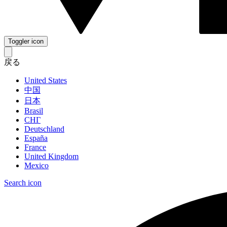
Toggler icon
戻る
United States
中国
日本
Brasil
СНГ
Deutschland
España
France
United Kingdom
Mexico
Search icon