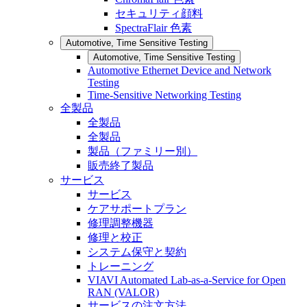
セキュリティ顔料
SpectraFlair 色素
Automotive, Time Sensitive Testing
Automotive, Time Sensitive Testing
Automotive Ethernet Device and Network
Testing
Time-Sensitive Networking Testing
全製品
全製品
全製品
製品（ファミリー別）
販売終了製品
サービス
サービス
ケアサポートプラン
修理調整機器
修理と校正
システム保守と契約
トレーニング
VIAVI Automated Lab-as-a-Service for Open
RAN (VALOR)
サービスの注文方法