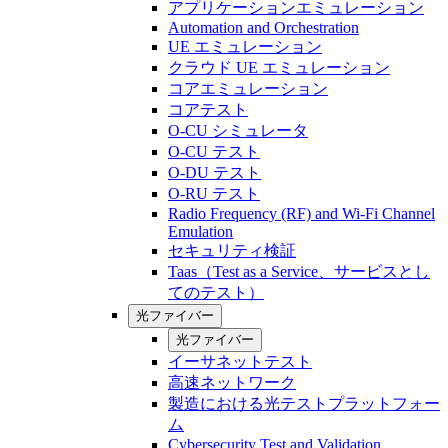
アプリケーションエミュレーション
Automation and Orchestration
UE エミュレーション
クラウド UE エミュレーション
コアエミュレーション
コアテスト
O-CU シミュレータ
O-CU テスト
O-DU テスト
O-RU テスト
Radio Frequency (RF) and Wi-Fi Channel
Emulation
セキュリティ検証
Taas（Test as a Service、サービスとし
てのテスト）
光ファイバー
光ファイバー
イーサネットテスト
高速ネットワーク
製造における光テストプラットフォー
ム
Cybersecurity Test and Validation