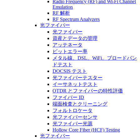
Radio Frequency (RF) and Wi-Fi Channel
Emulation
RF 解析
RF Spectrum Analyzers
光ファイバー
光ファイバー
資産とデータの管理
アッテネータ
ビットエラー率
メタル線、DSL、WiFi、ブロードバン
ドテスト
DOCSIS テスト
光ファイバーテスター
イーサネットテスト
OTDR とファイバーの特性評価
ファイバー ID
端面検査とクリーニング
フォルトロケータ
光ファイバーセンサ
光ファイバー光源
Hollow Core Fiber (HCF) Testing
光ファイバー