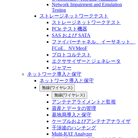
Network Impairment and Emulation
Testing
ストレージネットワークテスト
ストレージネットワークテスト
PCle テスト機器
SAS および SATA
ファイバーチャネル、イーサネット、
FCoE、NVMeoF
プロトコルテスト
エクササイザーとジェネレータ
ジャマー
ネットワーク導入と保守
ネットワーク導入と保守
無線(ワイヤレス)
無線(ワイヤレス)
アンテナアライメントと監視
資産とデータの管理
基地局導入と保守
ケーブルおよびアンテナアナライザ
干渉波のハンチング
Multi-RAT Analyzer