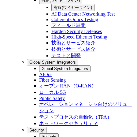
有線(ワイヤーライン)
有線(ワイヤーライン)
AI Data Center Networking Test
Coherent Optics Testing
フィールド展開
Harden Security Defenses
High-Speed Ethernet Testing
技術とサービス紹介
技術とサービス紹介
テストと開発
Global System Integrators
Global System Integrators
AIOps
Fiber Sensing
オープン RAN（O-RAN）
ローカル 5G
Public Safety
オペレーションマネージャ向けのソリュー
ション
テストプロセスの自動化（TPA）
ネットワークセキュリティ
Security
Security