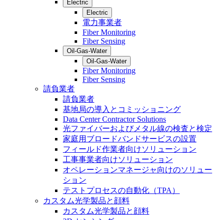
Electric
Electric
電力事業者
Fiber Monitoring
Fiber Sensing
Oil-Gas-Water
Oil-Gas-Water
Fiber Monitoring
Fiber Sensing
請負業者
請負業者
基地局の導入とコミッショニング
Data Center Contractor Solutions
光ファイバーおよびメタル線の検査と検定
家庭用ブロードバンドサービスの設置
フィールド作業者向けソリューション
工事事業者向けソリューション
オペレーションマネージャ向けのソリュー
ション
テストプロセスの自動化（TPA）
カスタム光学製品と顔料
カスタム光学製品と顔料