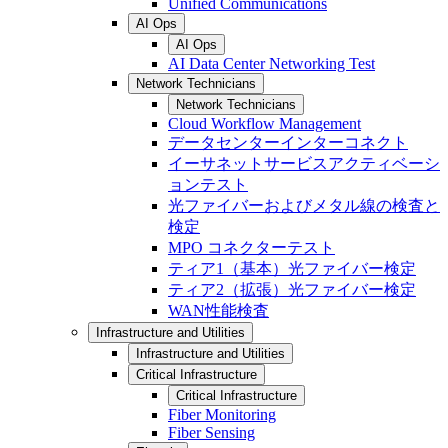
Unified Communications
AI Ops
AI Ops
AI Data Center Networking Test
Network Technicians
Network Technicians
Cloud Workflow Management
データセンターインターコネクト
イーサネットサービスアクティベーシ
ョンテスト
光ファイバーおよびメタル線の検査と
検定
MPO コネクターテスト
ティア1（基本）光ファイバー検定
ティア2（拡張）光ファイバー検定
WAN性能検査
Infrastructure and Utilities
Infrastructure and Utilities
Critical Infrastructure
Critical Infrastructure
Fiber Monitoring
Fiber Sensing