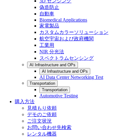
3D センシング
偽造防止
自動車
Biomedical Applications
家電製品
カスタムカラーソリューション
航空宇宙および政府機関
工業用
NIR 分光法
スペクトラムセンシング
AI Infrastructure and OPs
AI Infrastructure and OPs
AI Data Center Networking Test
Transportation
Transportation
Automotive Testing
購入方法
見積もり依頼
デモのご依頼
ご注文状況
お問い合わせ先検索
レンタル機器