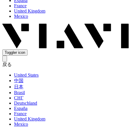
España
France
United Kingdom
Mexico
Toggler icon
戻る
United States
中国
日本
Brasil
СНГ
Deutschland
España
France
United Kingdom
Mexico