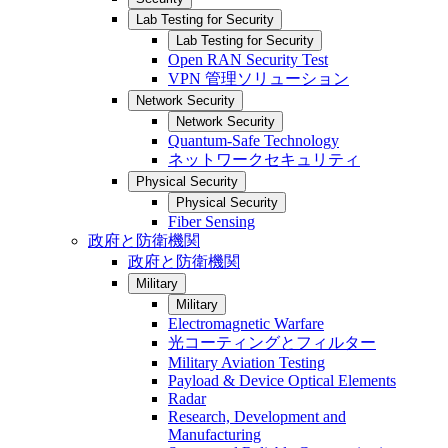
Lab Testing for Security
Lab Testing for Security
Open RAN Security Test
VPN 管理ソリューション
Network Security
Network Security
Quantum-Safe Technology
ネットワークセキュリティ
Physical Security
Physical Security
Fiber Sensing
政府と防衛機関
政府と防衛機関
Military
Military
Electromagnetic Warfare
光コーティングとフィルター
Military Aviation Testing
Payload & Device Optical Elements
Radar
Research, Development and
Manufacturing