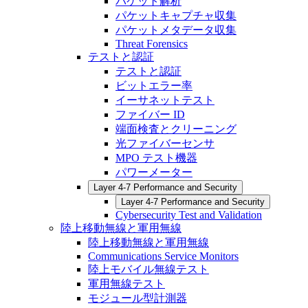
パケット解析
パケットキャプチャ収集
パケットメタデータ収集
Threat Forensics
テストと認証
テストと認証
ビットエラー率
イーサネットテスト
ファイバー ID
端面検査とクリーニング
光ファイバーセンサ
MPO テスト機器
パワーメーター
Layer 4-7 Performance and Security
Layer 4-7 Performance and Security
Cybersecurity Test and Validation
陸上移動無線と軍用無線
陸上移動無線と軍用無線
Communications Service Monitors
陸上モバイル無線テスト
軍用無線テスト
モジュール型計測器