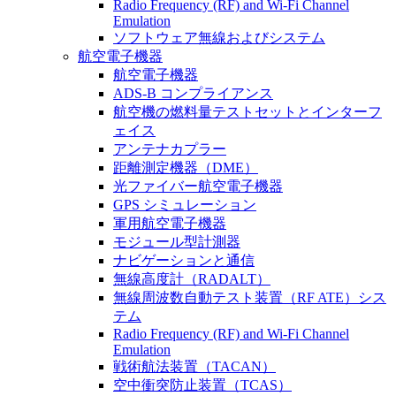
Radio Frequency (RF) and Wi-Fi Channel
Emulation
ソフトウェア無線およびシステム
航空電子機器
航空電子機器
ADS-B コンプライアンス
航空機の燃料量テストセットとインターフ
ェイス
アンテナカプラー
距離測定機器（DME）
光ファイバー航空電子機器
GPS シミュレーション
軍用航空電子機器
モジュール型計測器
ナビゲーションと通信
無線高度計（RADALT）
無線周波数自動テスト装置（RF ATE）シス
テム
Radio Frequency (RF) and Wi-Fi Channel
Emulation
戦術航法装置（TACAN）
空中衝突防止装置（TCAS）