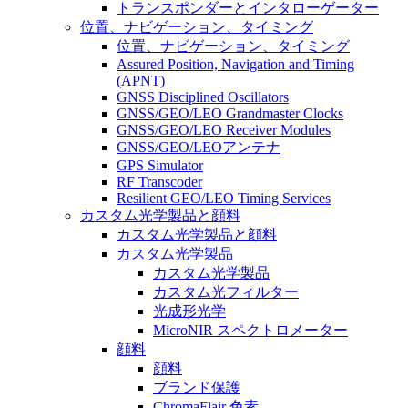
トランスポンダーとインタローゲーター
位置、ナビゲーション、タイミング
位置、ナビゲーション、タイミング
Assured Position, Navigation and Timing
(APNT)
GNSS Disciplined Oscillators
GNSS/GEO/LEO Grandmaster Clocks
GNSS/GEO/LEO Receiver Modules
GNSS/GEO/LEOアンテナ
GPS Simulator
RF Transcoder
Resilient GEO/LEO Timing Services
カスタム光学製品と顔料
カスタム光学製品と顔料
カスタム光学製品
カスタム光学製品
カスタム光フィルター
光成形光学
MicroNIR スペクトロメーター
顔料
顔料
ブランド保護
ChromaFlair 色素