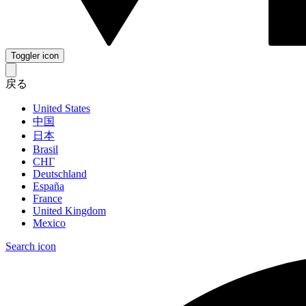
Toggler icon
戻る
United States
中国
日本
Brasil
СНГ
Deutschland
España
France
United Kingdom
Mexico
Search icon