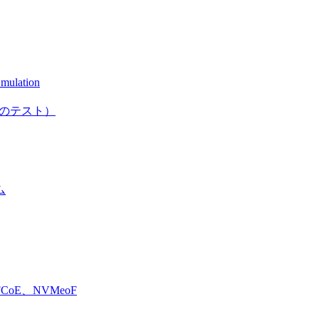
mulation
としてのテスト）
ム
E、NVMeoF