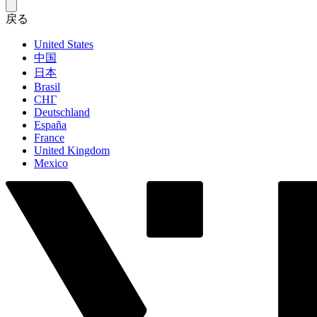
戻る
United States
中国
日本
Brasil
СНГ
Deutschland
España
France
United Kingdom
Mexico