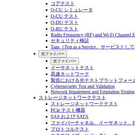
コアテスト
O-CU シミュレータ
O-CU テスト
O-DU テスト
O-RU テスト
Radio Frequency (RF) and Wi-Fi Channel E
セキュリティ検証
Taas（Test as a Service、サービス
光ファイバー
光ファイバー
イーサネットテスト
高速ネットワーク
製造における光テストプラットフォー
Cybersecurity Test and Validation
Network Impairment and Emulation Testing
ストレージネットワークテスト
ストレージネットワークテスト
PCle テスト機器
SAS および SATA
ファイバーチャネル、イーサネット、FCo
プロトコルテスト