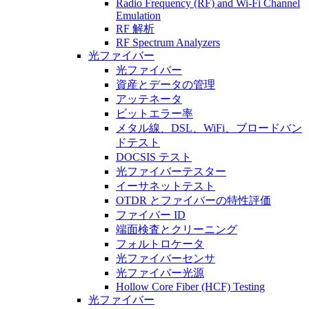
Radio Frequency (RF) and Wi-Fi Channel
Emulation
RF 解析
RF Spectrum Analyzers
光ファイバー
光ファイバー
資産とデータの管理
アッテネータ
ビットエラー率
メタル線、DSL、WiFi、ブロードバン
ドテスト
DOCSIS テスト
光ファイバーテスター
イーサネットテスト
OTDR とファイバーの特性評価
ファイバー ID
端面検査とクリーニング
フォルトロケータ
光ファイバーセンサ
光ファイバー光源
Hollow Core Fiber (HCF) Testing
光ファイバー