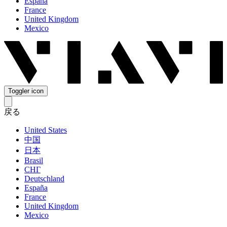
España
France
United Kingdom
Mexico
Toggler icon
戻る
United States
中国
日本
Brasil
СНГ
Deutschland
España
France
United Kingdom
Mexico