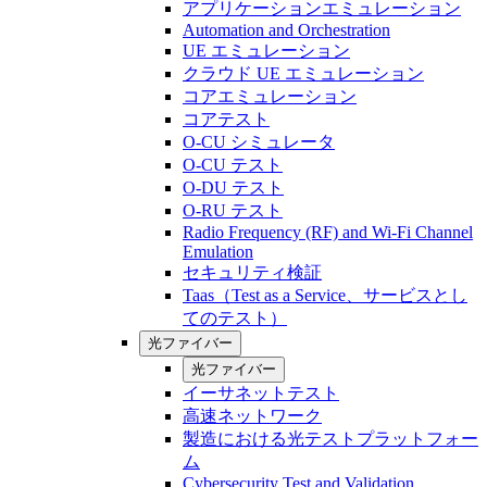
アプリケーションエミュレーション
Automation and Orchestration
UE エミュレーション
クラウド UE エミュレーション
コアエミュレーション
コアテスト
O-CU シミュレータ
O-CU テスト
O-DU テスト
O-RU テスト
Radio Frequency (RF) and Wi-Fi Channel
Emulation
セキュリティ検証
Taas（Test as a Service、サービスとし
てのテスト）
光ファイバー
光ファイバー
イーサネットテスト
高速ネットワーク
製造における光テストプラットフォー
ム
Cybersecurity Test and Validation