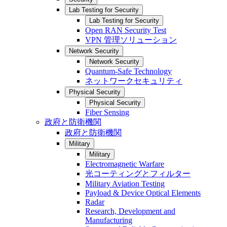
Lab Testing for Security
Lab Testing for Security
Open RAN Security Test
VPN 管理ソリューション
Network Security
Network Security
Quantum-Safe Technology
ネットワークセキュリティ
Physical Security
Physical Security
Fiber Sensing
政府と防衛機関
政府と防衛機関
Military
Military
Electromagnetic Warfare
光コーティングとフィルター
Military Aviation Testing
Payload & Device Optical Elements
Radar
Research, Development and
Manufacturing