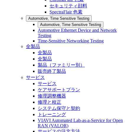
セキュリティ顔料
SpectraFlair 色素
Automotive, Time Sensitive Testing
Automotive, Time Sensitive Testing
Automotive Ethernet Device and Network
Testing
Time-Sensitive Networking Testing
全製品
全製品
全製品
製品（ファミリー別）
販売終了製品
サービス
サービス
ケアサポートプラン
修理調整機器
修理と校正
システム保守と契約
トレーニング
VIAVI Automated Lab-as-a-Service for Open
RAN (VALOR)
サービスの注文方法