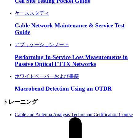
Cell Site Testing Pocket Guide
ケーススタディ
Cable Network Maintenance & Service Test
Guide
アプリケーションノート
Performing In-Service Loss Measurements in
Passive Optical FTTX Networks
ホワイトペーパーおよび書籍
Macrobend Detection Using an OTDR
トレーニング
Cable and Antenna Analysis Technician Certification Course