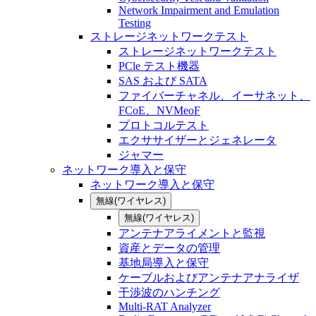
Network Impairment and Emulation
Testing
ストレージネットワークテスト
ストレージネットワークテスト
PCle テスト機器
SAS および SATA
ファイバーチャネル、イーサネット、
FCoE、NVMeoF
プロトコルテスト
エクササイザーとジェネレータ
ジャマー
ネットワーク導入と保守
ネットワーク導入と保守
無線(ワイヤレス)
無線(ワイヤレス)
アンテナアライメントと監視
資産とデータの管理
基地局導入と保守
ケーブルおよびアンテナアナライザ
干渉波のハンチング
Multi-RAT Analyzer