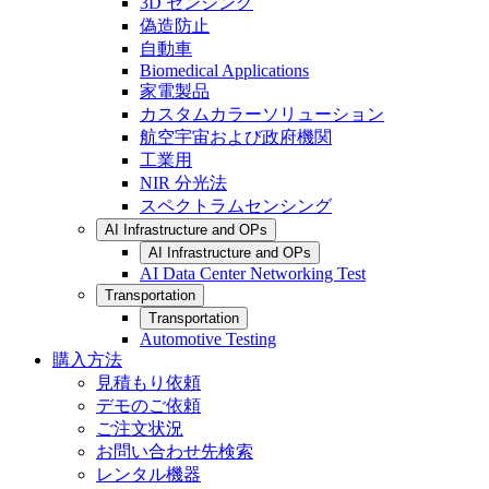
3D センシング
偽造防止
自動車
Biomedical Applications
家電製品
カスタムカラーソリューション
航空宇宙および政府機関
工業用
NIR 分光法
スペクトラムセンシング
AI Infrastructure and OPs
AI Infrastructure and OPs
AI Data Center Networking Test
Transportation
Transportation
Automotive Testing
購入方法
見積もり依頼
デモのご依頼
ご注文状況
お問い合わせ先検索
レンタル機器