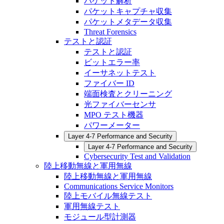
パケット解析
パケットキャプチャ収集
パケットメタデータ収集
Threat Forensics
テストと認証
テストと認証
ビットエラー率
イーサネットテスト
ファイバー ID
端面検査とクリーニング
光ファイバーセンサ
MPO テスト機器
パワーメーター
Layer 4-7 Performance and Security
Layer 4-7 Performance and Security
Cybersecurity Test and Validation
陸上移動無線と軍用無線
陸上移動無線と軍用無線
Communications Service Monitors
陸上モバイル無線テスト
軍用無線テスト
モジュール型計測器