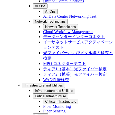
Unified Communications
AI Ops
AI Ops
AI Data Center Networking Test
Network Technicians
Network Technicians
Cloud Workflow Management
データセンターインターコネクト
イーサネットサービスアクティベーシ
ョンテスト
光ファイバーおよびメタル線の検査と
検定
MPO コネクターテスト
ティア1（基本）光ファイバー検定
ティア2（拡張）光ファイバー検定
WAN性能検査
Infrastructure and Utilities
Infrastructure and Utilities
Critical Infrastructure
Critical Infrastructure
Fiber Monitoring
Fiber Sensing