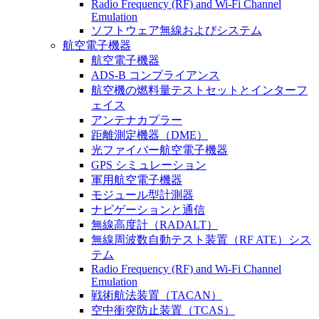
Radio Frequency (RF) and Wi-Fi Channel
Emulation
ソフトウェア無線およびシステム
航空電子機器
航空電子機器
ADS-B コンプライアンス
航空機の燃料量テストセットとインターフ
ェイス
アンテナカプラー
距離測定機器（DME）
光ファイバー航空電子機器
GPS シミュレーション
軍用航空電子機器
モジュール型計測器
ナビゲーションと通信
無線高度計（RADALT）
無線周波数自動テスト装置（RF ATE）シス
テム
Radio Frequency (RF) and Wi-Fi Channel
Emulation
戦術航法装置（TACAN）
空中衝突防止装置（TCAS）