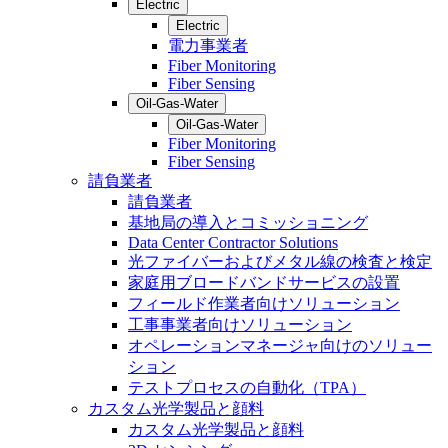
Electric
Electric
電力事業者
Fiber Monitoring
Fiber Sensing
Oil-Gas-Water
Oil-Gas-Water
Fiber Monitoring
Fiber Sensing
請負業者
請負業者
基地局の導入とコミッショニング
Data Center Contractor Solutions
光ファイバーおよびメタル線の検査と検定
家庭用ブロードバンドサービスの設置
フィールド作業者向けソリューション
工事事業者向けソリューション
オペレーションマネージャ向けのソリュー
ション
テストプロセスの自動化（TPA）
カスタム光学製品と顔料
カスタム光学製品と顔料