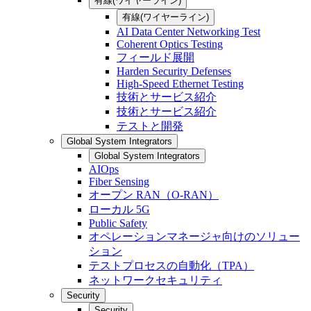
有線(ワイヤーライン)
有線(ワイヤーライン)
AI Data Center Networking Test
Coherent Optics Testing
フィールド展開
Harden Security Defenses
High-Speed Ethernet Testing
技術とサービス紹介
技術とサービス紹介
テストと開発
Global System Integrators
Global System Integrators
AIOps
Fiber Sensing
オープン RAN（O-RAN）
ローカル 5G
Public Safety
オペレーションマネージャ向けのソリュー
ション
テストプロセスの自動化（TPA）
ネットワークセキュリティ
Security
Security