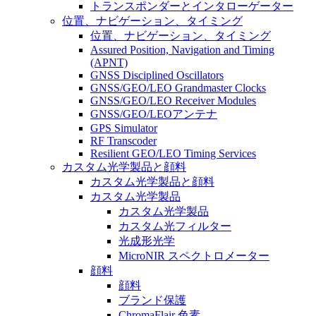
トランスポンダーとインタローゲーター
位置、ナビゲーション、タイミング
位置、ナビゲーション、タイミング
Assured Position, Navigation and Timing
(APNT)
GNSS Disciplined Oscillators
GNSS/GEO/LEO Grandmaster Clocks
GNSS/GEO/LEO Receiver Modules
GNSS/GEO/LEOアンテナ
GPS Simulator
RF Transcoder
Resilient GEO/LEO Timing Services
カスタム光学製品と顔料
カスタム光学製品と顔料
カスタム光学製品
カスタム光学製品
カスタム光フィルター
光成形光学
MicroNIR スペクトロメーター
顔料
顔料
ブランド保護
ChromaFlair 色素