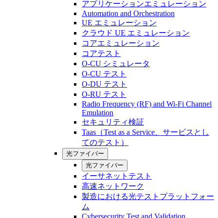
アプリケーションエミュレーション
Automation and Orchestration
UE エミュレーション
クラウド UE エミュレーション
コアエミュレーション
コアテスト
O-CU シミュレータ
O-CU テスト
O-DU テスト
O-RU テスト
Radio Frequency (RF) and Wi-Fi Channel
Emulation
セキュリティ検証
Taas（Test as a Service、サービスとし
てのテスト）
光ファイバー
光ファイバー
イーサネットテスト
高速ネットワーク
製造における光テストプラットフォー
ム
Cybersecurity Test and Validation