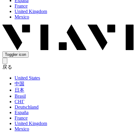
España
France
United Kingdom
Mexico
Toggler icon
戻る
United States
中国
日本
Brasil
СНГ
Deutschland
España
France
United Kingdom
Mexico