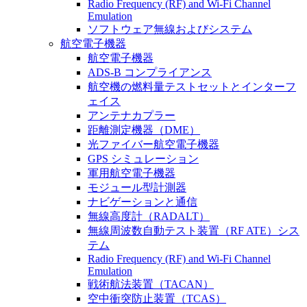
Radio Frequency (RF) and Wi-Fi Channel
Emulation
ソフトウェア無線およびシステム
航空電子機器
航空電子機器
ADS-B コンプライアンス
航空機の燃料量テストセットとインターフ
ェイス
アンテナカプラー
距離測定機器（DME）
光ファイバー航空電子機器
GPS シミュレーション
軍用航空電子機器
モジュール型計測器
ナビゲーションと通信
無線高度計（RADALT）
無線周波数自動テスト装置（RF ATE）シス
テム
Radio Frequency (RF) and Wi-Fi Channel
Emulation
戦術航法装置（TACAN）
空中衝突防止装置（TCAS）