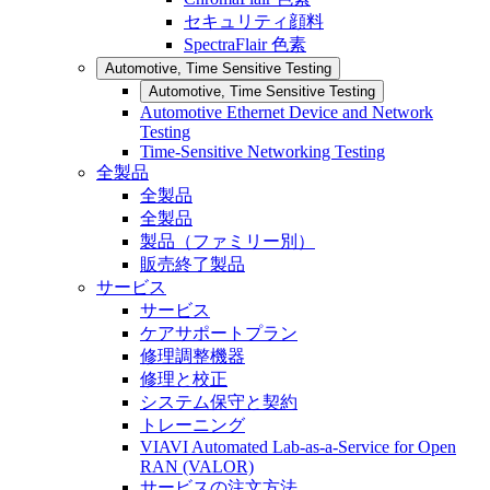
セキュリティ顔料
SpectraFlair 色素
Automotive, Time Sensitive Testing
Automotive, Time Sensitive Testing
Automotive Ethernet Device and Network
Testing
Time-Sensitive Networking Testing
全製品
全製品
全製品
製品（ファミリー別）
販売終了製品
サービス
サービス
ケアサポートプラン
修理調整機器
修理と校正
システム保守と契約
トレーニング
VIAVI Automated Lab-as-a-Service for Open
RAN (VALOR)
サービスの注文方法