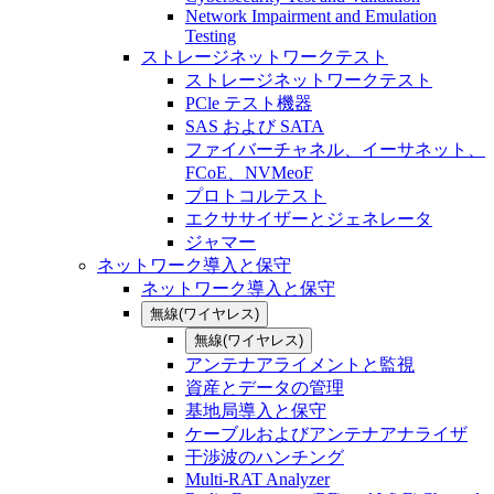
Network Impairment and Emulation
Testing
ストレージネットワークテスト
ストレージネットワークテスト
PCle テスト機器
SAS および SATA
ファイバーチャネル、イーサネット、
FCoE、NVMeoF
プロトコルテスト
エクササイザーとジェネレータ
ジャマー
ネットワーク導入と保守
ネットワーク導入と保守
無線(ワイヤレス)
無線(ワイヤレス)
アンテナアライメントと監視
資産とデータの管理
基地局導入と保守
ケーブルおよびアンテナアナライザ
干渉波のハンチング
Multi-RAT Analyzer