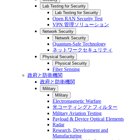
Lab Testing for Security
Lab Testing for Security
Open RAN Security Test
VPN 管理ソリューション
Network Security
Network Security
Quantum-Safe Technology
ネットワークセキュリティ
Physical Security
Physical Security
Fiber Sensing
政府と防衛機関
政府と防衛機関
Military
Military
Electromagnetic Warfare
光コーティングとフィルター
Military Aviation Testing
Payload & Device Optical Elements
Radar
Research, Development and
Manufacturing