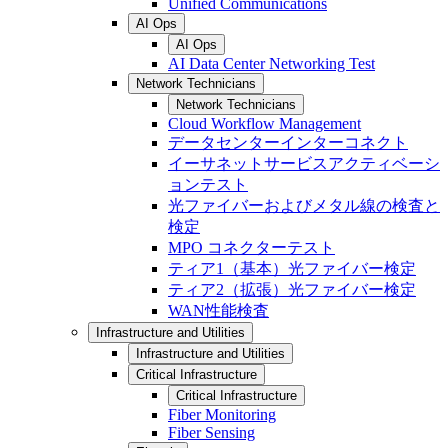
Unified Communications
AI Ops
AI Ops
AI Data Center Networking Test
Network Technicians
Network Technicians
Cloud Workflow Management
データセンターインターコネクト
イーサネットサービスアクティベーシ
ョンテスト
光ファイバーおよびメタル線の検査と
検定
MPO コネクターテスト
ティア1（基本）光ファイバー検定
ティア2（拡張）光ファイバー検定
WAN性能検査
Infrastructure and Utilities
Infrastructure and Utilities
Critical Infrastructure
Critical Infrastructure
Fiber Monitoring
Fiber Sensing