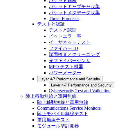
パケット解析
パケットキャプチャ収集
パケットメタデータ収集
Threat Forensics
テストと認証
テストと認証
ビットエラー率
イーサネットテスト
ファイバー ID
端面検査とクリーニング
光ファイバーセンサ
MPO テスト機器
パワーメーター
Layer 4-7 Performance and Security
Layer 4-7 Performance and Security
Cybersecurity Test and Validation
陸上移動無線と軍用無線
陸上移動無線と軍用無線
Communications Service Monitors
陸上モバイル無線テスト
軍用無線テスト
モジュール型計測器