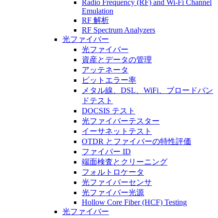
Radio Frequency (RF) and Wi-Fi Channel
Emulation
RF 解析
RF Spectrum Analyzers
光ファイバー
光ファイバー
資産とデータの管理
アッテネータ
ビットエラー率
メタル線、DSL、WiFi、ブロードバン
ドテスト
DOCSIS テスト
光ファイバーテスター
イーサネットテスト
OTDR とファイバーの特性評価
ファイバー ID
端面検査とクリーニング
フォルトロケータ
光ファイバーセンサ
光ファイバー光源
Hollow Core Fiber (HCF) Testing
光ファイバー