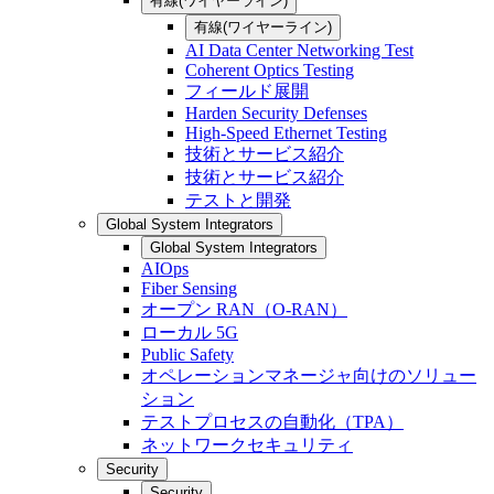
有線(ワイヤーライン)
有線(ワイヤーライン)
AI Data Center Networking Test
Coherent Optics Testing
フィールド展開
Harden Security Defenses
High-Speed Ethernet Testing
技術とサービス紹介
技術とサービス紹介
テストと開発
Global System Integrators
Global System Integrators
AIOps
Fiber Sensing
オープン RAN（O-RAN）
ローカル 5G
Public Safety
オペレーションマネージャ向けのソリュー
ション
テストプロセスの自動化（TPA）
ネットワークセキュリティ
Security
Security