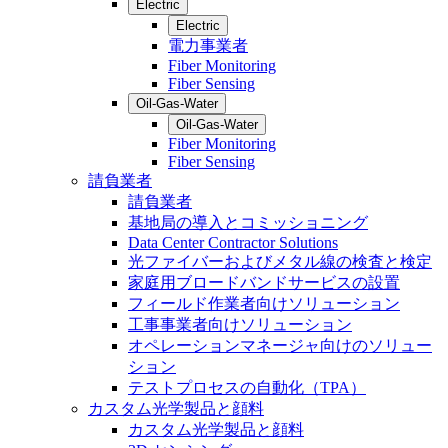
Electric
Electric
電力事業者
Fiber Monitoring
Fiber Sensing
Oil-Gas-Water
Oil-Gas-Water
Fiber Monitoring
Fiber Sensing
請負業者
請負業者
基地局の導入とコミッショニング
Data Center Contractor Solutions
光ファイバーおよびメタル線の検査と検定
家庭用ブロードバンドサービスの設置
フィールド作業者向けソリューション
工事事業者向けソリューション
オペレーションマネージャ向けのソリュー
ション
テストプロセスの自動化（TPA）
カスタム光学製品と顔料
カスタム光学製品と顔料