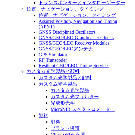
トランスポンダーとインタローゲーター
位置、ナビゲーション、タイミング
位置、ナビゲーション、タイミング
Assured Position, Navigation and Timing
(APNT)
GNSS Disciplined Oscillators
GNSS/GEO/LEO Grandmaster Clocks
GNSS/GEO/LEO Receiver Modules
GNSS/GEO/LEOアンテナ
GPS Simulator
RF Transcoder
Resilient GEO/LEO Timing Services
カスタム光学製品と顔料
カスタム光学製品と顔料
カスタム光学製品
カスタム光学製品
カスタム光フィルター
光成形光学
MicroNIR スペクトロメーター
顔料
顔料
ブランド保護
ChromaFlair 色素