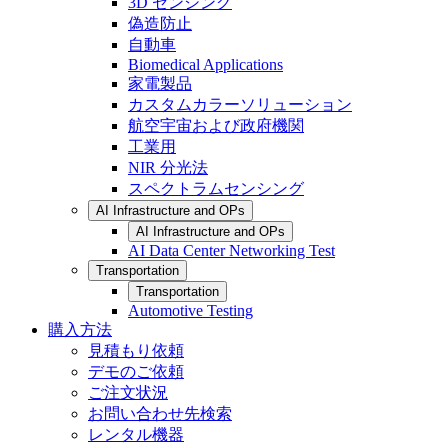
3D センシング
偽造防止
自動車
Biomedical Applications
家電製品
カスタムカラーソリューション
航空宇宙および政府機関
工業用
NIR 分光法
スペクトラムセンシング
AI Infrastructure and OPs
AI Infrastructure and OPs
AI Data Center Networking Test
Transportation
Transportation
Automotive Testing
購入方法
見積もり依頼
デモのご依頼
ご注文状況
お問い合わせ先検索
レンタル機器