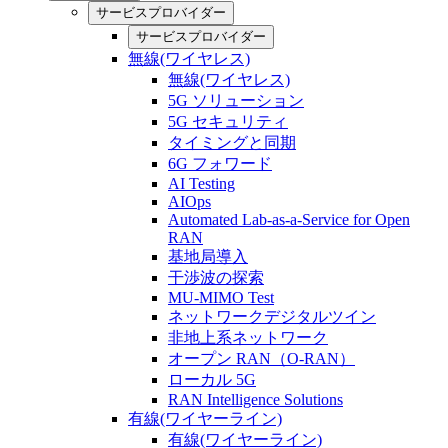
サービスプロバイダー
サービスプロバイダー
無線(ワイヤレス)
無線(ワイヤレス)
5G ソリューション
5G セキュリティ
タイミングと同期
6G フォワード
AI Testing
AIOps
Automated Lab-as-a-Service for Open
RAN
基地局導入
干渉波の探索
MU-MIMO Test
ネットワークデジタルツイン
非地上系ネットワーク
オープン RAN（O-RAN）
ローカル 5G
RAN Intelligence Solutions
有線(ワイヤーライン)
有線(ワイヤーライン)