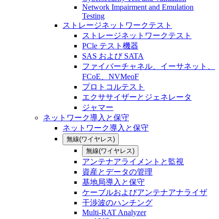
Network Impairment and Emulation
Testing
ストレージネットワークテスト
ストレージネットワークテスト
PCle テスト機器
SAS および SATA
ファイバーチャネル、イーサネット、
FCoE、NVMeoF
プロトコルテスト
エクササイザーとジェネレータ
ジャマー
ネットワーク導入と保守
ネットワーク導入と保守
無線(ワイヤレス)
無線(ワイヤレス)
アンテナアライメントと監視
資産とデータの管理
基地局導入と保守
ケーブルおよびアンテナアナライザ
干渉波のハンチング
Multi-RAT Analyzer