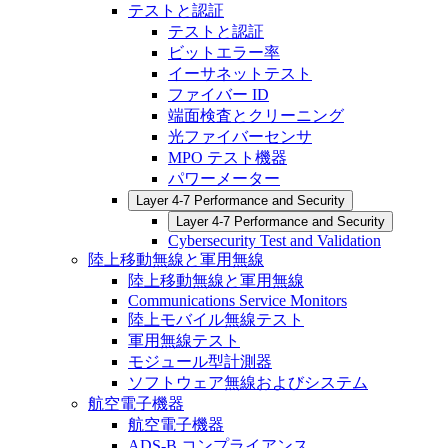
テストと認証
テストと認証
ビットエラー率
イーサネットテスト
ファイバー ID
端面検査とクリーニング
光ファイバーセンサ
MPO テスト機器
パワーメーター
Layer 4-7 Performance and Security
Layer 4-7 Performance and Security
Cybersecurity Test and Validation
陸上移動無線と軍用無線
陸上移動無線と軍用無線
Communications Service Monitors
陸上モバイル無線テスト
軍用無線テスト
モジュール型計測器
ソフトウェア無線およびシステム
航空電子機器
航空電子機器
ADS-B コンプライアンス