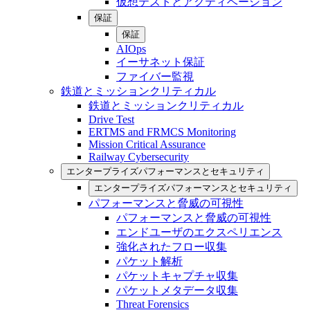
仮想テストとアクティベーション
保証
保証
AIOps
イーサネット保証
ファイバー監視
鉄道とミッションクリティカル
鉄道とミッションクリティカル
Drive Test
ERTMS and FRMCS Monitoring
Mission Critical Assurance
Railway Cybersecurity
エンタープライズパフォーマンスとセキュリティ
エンタープライズパフォーマンスとセキュリティ
パフォーマンスと脅威の可視性
パフォーマンスと脅威の可視性
エンドユーザのエクスペリエンス
強化されたフロー収集
パケット解析
パケットキャプチャ収集
パケットメタデータ収集
Threat Forensics