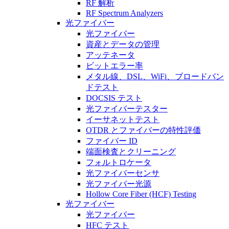
RF 解析
RF Spectrum Analyzers
光ファイバー
光ファイバー
資産とデータの管理
アッテネータ
ビットエラー率
メタル線、DSL、WiFi、ブロードバン
ドテスト
DOCSIS テスト
光ファイバーテスター
イーサネットテスト
OTDR とファイバーの特性評価
ファイバー ID
端面検査とクリーニング
フォルトロケータ
光ファイバーセンサ
光ファイバー光源
Hollow Core Fiber (HCF) Testing
光ファイバー
光ファイバー
HFC テスト