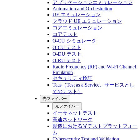
アプリケーションエミュレーション
Automation and Orchestration
UE エミュレーション
クラウド UE エミュレーション
コアエミュレーション
コアテスト
O-CU シミュレータ
O-CU テスト
O-DU テスト
O-RU テスト
Radio Frequency (RF) and Wi-Fi Channel
Emulation
セキュリティ検証
Taas（Test as a Service、サービスとし
てのテスト）
光ファイバー
光ファイバー
イーサネットテスト
高速ネットワーク
製造における光テストプラットフォー
ム
Cybersecurity Test and Validation