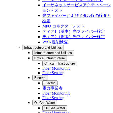
イーサネットサービスアクティベーシ
ョンテスト
光ファイバーおよびメタル線の検査と
検定
MPO コネクターテスト
ティア1（基本）光ファイバー検定
ティア2（拡張）光ファイバー検定
WAN性能検査
Infrastructure and Utilities
Infrastructure and Utilities
Critical Infrastructure
Critical Infrastructure
Fiber Monitoring
Fiber Sensing
Electric
Electric
電力事業者
Fiber Monitoring
Fiber Sensing
Oil-Gas-Water
Oil-Gas-Water
Fiber Monitoring