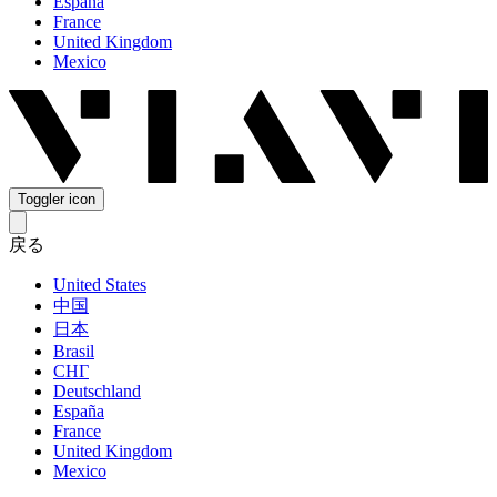
España
France
United Kingdom
Mexico
Toggler icon
戻る
United States
中国
日本
Brasil
СНГ
Deutschland
España
France
United Kingdom
Mexico