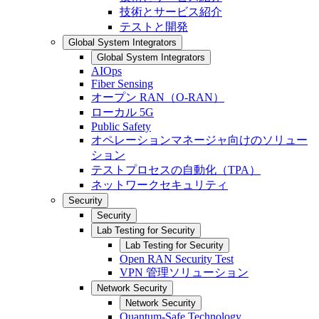
技術とサービス紹介
テストと開発
Global System Integrators
Global System Integrators
AIOps
Fiber Sensing
オープン RAN（O-RAN）
ローカル 5G
Public Safety
オペレーションマネージャ向けのソリュー
ション
テストプロセスの自動化（TPA）
ネットワークセキュリティ
Security
Security
Lab Testing for Security
Lab Testing for Security
Open RAN Security Test
VPN 管理ソリューション
Network Security
Network Security
Quantum-Safe Technology