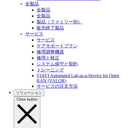
全製品
全製品
全製品
製品（ファミリー別）
販売終了製品
サービス
サービス
ケアサポートプラン
修理調整機器
修理と校正
システム保守と契約
トレーニング
VIAVI Automated Lab-as-a-Service for Open
RAN (VALOR)
サービスの注文方法
ソリューション
Close button