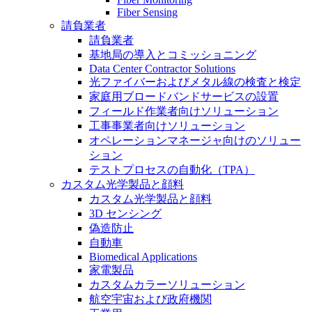
Fiber Sensing
請負業者
請負業者
基地局の導入とコミッショニング
Data Center Contractor Solutions
光ファイバーおよびメタル線の検査と検定
家庭用ブロードバンドサービスの設置
フィールド作業者向けソリューション
工事事業者向けソリューション
オペレーションマネージャ向けのソリュー
ション
テストプロセスの自動化（TPA）
カスタム光学製品と顔料
カスタム光学製品と顔料
3D センシング
偽造防止
自動車
Biomedical Applications
家電製品
カスタムカラーソリューション
航空宇宙および政府機関