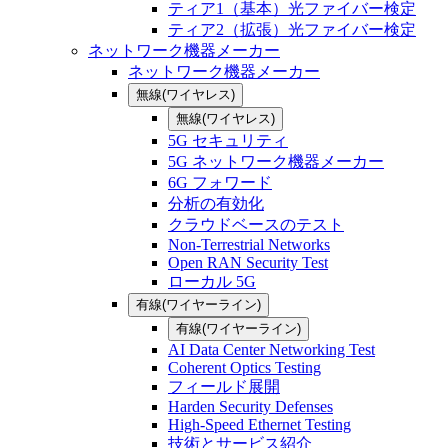
ティア1（基本）光ファイバー検定
ティア2（拡張）光ファイバー検定
ネットワーク機器メーカー
ネットワーク機器メーカー
無線(ワイヤレス)
無線(ワイヤレス)
5G セキュリティ
5G ネットワーク機器メーカー
6G フォワード
分析の有効化
クラウドベースのテスト
Non-Terrestrial Networks
Open RAN Security Test
ローカル 5G
有線(ワイヤーライン)
有線(ワイヤーライン)
AI Data Center Networking Test
Coherent Optics Testing
フィールド展開
Harden Security Defenses
High-Speed Ethernet Testing
技術とサービス紹介