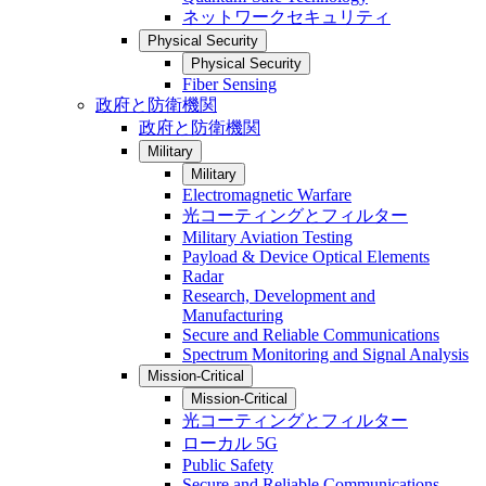
ネットワークセキュリティ
Physical Security
Physical Security
Fiber Sensing
政府と防衛機関
政府と防衛機関
Military
Military
Electromagnetic Warfare
光コーティングとフィルター
Military Aviation Testing
Payload & Device Optical Elements
Radar
Research, Development and
Manufacturing
Secure and Reliable Communications
Spectrum Monitoring and Signal Analysis
Mission-Critical
Mission-Critical
光コーティングとフィルター
ローカル 5G
Public Safety
Secure and Reliable Communications