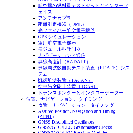
航空機の燃料量テストセットとインターフ
ェイス
アンテナカプラー
距離測定機器（DME）
光ファイバー航空電子機器
GPS シミュレーション
軍用航空電子機器
モジュール型計測器
ナビゲーションと通信
無線高度計（RADALT）
無線周波数自動テスト装置（RF ATE）シス
テム
戦術航法装置（TACAN）
空中衝突防止装置（TCAS）
トランスポンダーとインタローゲーター
位置、ナビゲーション、タイミング
位置、ナビゲーション、タイミング
Assured Position, Navigation and Timing
(APNT)
GNSS Disciplined Oscillators
GNSS/GEO/LEO Grandmaster Clocks
GNSS/GEO/LEO Receiver Modules