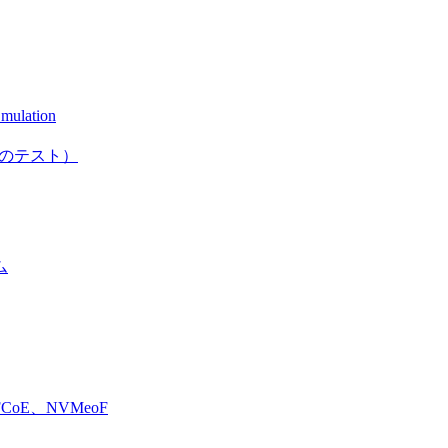
mulation
としてのテスト）
ム
E、NVMeoF