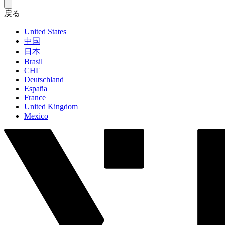
戻る
United States
中国
日本
Brasil
СНГ
Deutschland
España
France
United Kingdom
Mexico