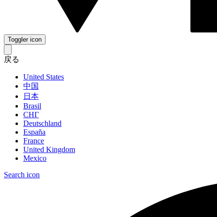
Toggler icon
戻る
United States
中国
日本
Brasil
СНГ
Deutschland
España
France
United Kingdom
Mexico
Search icon