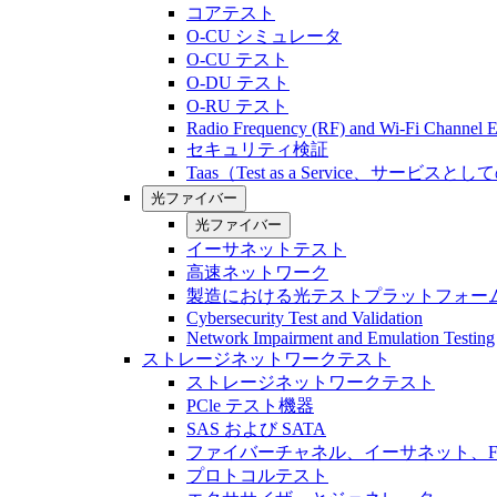
コアテスト
O-CU シミュレータ
O-CU テスト
O-DU テスト
O-RU テスト
Radio Frequency (RF) and Wi-Fi Channel E
セキュリティ検証
Taas（Test as a Service、サービス
光ファイバー
光ファイバー
イーサネットテスト
高速ネットワーク
製造における光テストプラットフォー
Cybersecurity Test and Validation
Network Impairment and Emulation Testing
ストレージネットワークテスト
ストレージネットワークテスト
PCle テスト機器
SAS および SATA
ファイバーチャネル、イーサネット、FCo
プロトコルテスト