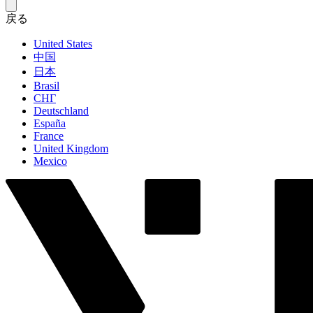
戻る
United States
中国
日本
Brasil
СНГ
Deutschland
España
France
United Kingdom
Mexico