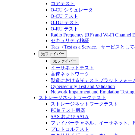
コアテスト
O-CU シミュレータ
O-CU テスト
O-DU テスト
O-RU テスト
Radio Frequency (RF) and Wi-Fi Channel E
セキュリティ検証
Taas（Test as a Service、サービス
光ファイバー
光ファイバー
イーサネットテスト
高速ネットワーク
製造における光テストプラットフォー
Cybersecurity Test and Validation
Network Impairment and Emulation Testing
ストレージネットワークテスト
ストレージネットワークテスト
PCle テスト機器
SAS および SATA
ファイバーチャネル、イーサネット、FCo
プロトコルテスト