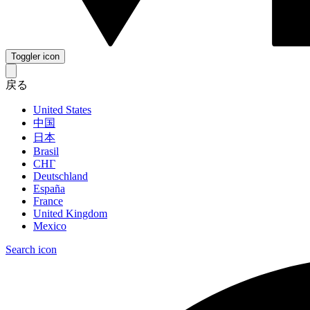
Toggler icon
戻る
United States
中国
日本
Brasil
СНГ
Deutschland
España
France
United Kingdom
Mexico
Search icon