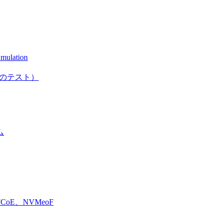
mulation
としてのテスト）
ム
E、NVMeoF