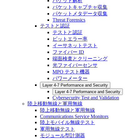
パケット解析
パケットキャプチャ収集
パケットメタデータ収集
Threat Forensics
テストと認証
テストと認証
ビットエラー率
イーサネットテスト
ファイバー ID
端面検査とクリーニング
光ファイバーセンサ
MPO テスト機器
パワーメーター
Layer 4-7 Performance and Security
Layer 4-7 Performance and Security
Cybersecurity Test and Validation
陸上移動無線と軍用無線
陸上移動無線と軍用無線
Communications Service Monitors
陸上モバイル無線テスト
軍用無線テスト
モジュール型計測器