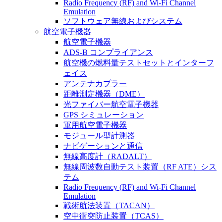
Radio Frequency (RF) and Wi-Fi Channel
Emulation
ソフトウェア無線およびシステム
航空電子機器
航空電子機器
ADS-B コンプライアンス
航空機の燃料量テストセットとインターフ
ェイス
アンテナカプラー
距離測定機器（DME）
光ファイバー航空電子機器
GPS シミュレーション
軍用航空電子機器
モジュール型計測器
ナビゲーションと通信
無線高度計（RADALT）
無線周波数自動テスト装置（RF ATE）シス
テム
Radio Frequency (RF) and Wi-Fi Channel
Emulation
戦術航法装置（TACAN）
空中衝突防止装置（TCAS）