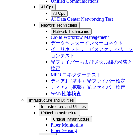
Unified Communications
AI Ops
AI Ops
AI Data Center Networking Test
Network Technicians
Network Technicians
Cloud Workflow Management
データセンターインターコネクト
イーサネットサービスアクティベーシ
ョンテスト
光ファイバーおよびメタル線の検査と
検定
MPO コネクターテスト
ティア1（基本）光ファイバー検定
ティア2（拡張）光ファイバー検定
WAN性能検査
Infrastructure and Utilities
Infrastructure and Utilities
Critical Infrastructure
Critical Infrastructure
Fiber Monitoring
Fiber Sensing