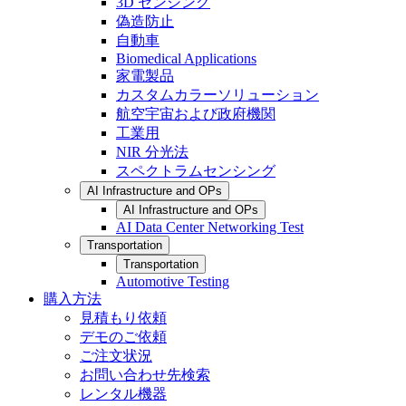
3D センシング
偽造防止
自動車
Biomedical Applications
家電製品
カスタムカラーソリューション
航空宇宙および政府機関
工業用
NIR 分光法
スペクトラムセンシング
AI Infrastructure and OPs
AI Infrastructure and OPs
AI Data Center Networking Test
Transportation
Transportation
Automotive Testing
購入方法
見積もり依頼
デモのご依頼
ご注文状況
お問い合わせ先検索
レンタル機器