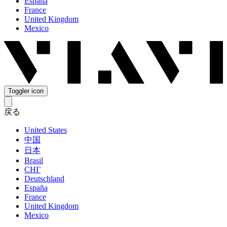
España
France
United Kingdom
Mexico
Toggler icon
戻る
United States
中国
日本
Brasil
СНГ
Deutschland
España
France
United Kingdom
Mexico