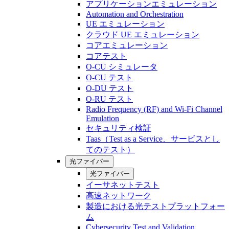
アプリケーションエミュレーション
Automation and Orchestration
UE エミュレーション
クラウド UE エミュレーション
コアエミュレーション
コアテスト
O-CU シミュレータ
O-CU テスト
O-DU テスト
O-RU テスト
Radio Frequency (RF) and Wi-Fi Channel
Emulation
セキュリティ検証
Taas（Test as a Service、サービスとし
てのテスト）
光ファイバー
光ファイバー
イーサネットテスト
高速ネットワーク
製造における光テストプラットフォー
ム
Cybersecurity Test and Validation