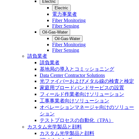
Electric
Electric
電力事業者
Fiber Monitoring
Fiber Sensing
Oil-Gas-Water
Oil-Gas-Water
Fiber Monitoring
Fiber Sensing
請負業者
請負業者
基地局の導入とコミッショニング
Data Center Contractor Solutions
光ファイバーおよびメタル線の検査と検定
家庭用ブロードバンドサービスの設置
フィールド作業者向けソリューション
工事事業者向けソリューション
オペレーションマネージャ向けのソリュー
ション
テストプロセスの自動化（TPA）
カスタム光学製品と顔料
カスタム光学製品と顔料