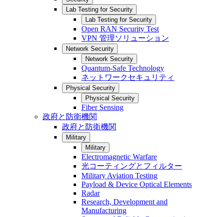
Lab Testing for Security
Lab Testing for Security
Open RAN Security Test
VPN 管理ソリューション
Network Security
Network Security
Quantum-Safe Technology
ネットワークセキュリティ
Physical Security
Physical Security
Fiber Sensing
政府と防衛機関
政府と防衛機関
Military
Military
Electromagnetic Warfare
光コーティングとフィルター
Military Aviation Testing
Payload & Device Optical Elements
Radar
Research, Development and
Manufacturing