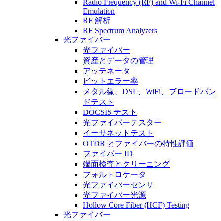
Radio Frequency (RF) and Wi-Fi Channel
Emulation
RF 解析
RF Spectrum Analyzers
光ファイバー
光ファイバー
資産とデータの管理
アッテネータ
ビットエラー率
メタル線、DSL、WiFi、ブロードバン
ドテスト
DOCSIS テスト
光ファイバーテスター
イーサネットテスト
OTDR とファイバーの特性評価
ファイバー ID
端面検査とクリーニング
フォルトロケータ
光ファイバーセンサ
光ファイバー光源
Hollow Core Fiber (HCF) Testing
光ファイバー