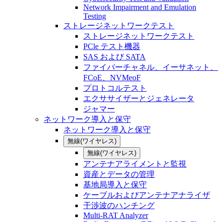
Network Impairment and Emulation
Testing
ストレージネットワークテスト
ストレージネットワークテスト
PCle テスト機器
SAS および SATA
ファイバーチャネル、イーサネット、
FCoE、NVMeoF
プロトコルテスト
エクササイザーとジェネレータ
ジャマー
ネットワーク導入と保守
ネットワーク導入と保守
無線(ワイヤレス)
無線(ワイヤレス)
アンテナアライメントと監視
資産とデータの管理
基地局導入と保守
ケーブルおよびアンテナアナライザ
干渉波のハンチング
Multi-RAT Analyzer