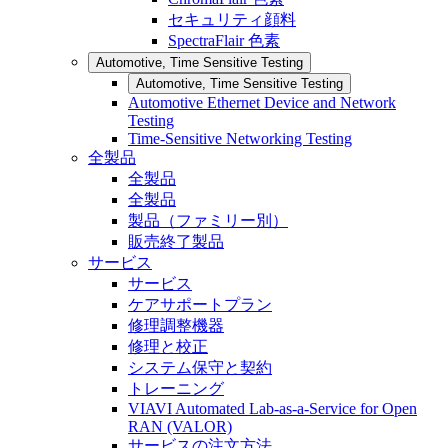
セキュリティ顔料
SpectraFlair 色素
Automotive, Time Sensitive Testing
Automotive, Time Sensitive Testing
Automotive Ethernet Device and Network
Testing
Time-Sensitive Networking Testing
全製品
全製品
全製品
製品（ファミリー別）
販売終了製品
サービス
サービス
ケアサポートプラン
修理調整機器
修理と校正
システム保守と契約
トレーニング
VIAVI Automated Lab-as-a-Service for Open
RAN (VALOR)
サービスの注文方法