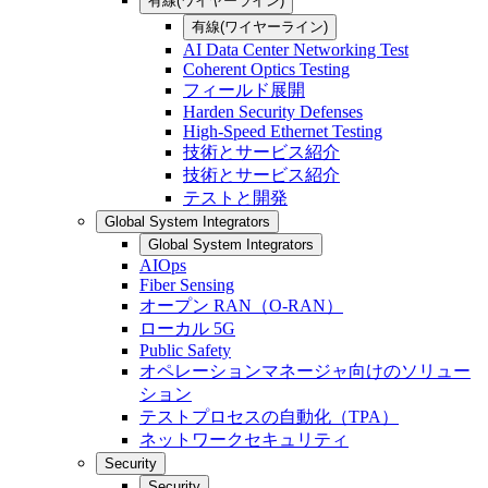
有線(ワイヤーライン)
有線(ワイヤーライン)
AI Data Center Networking Test
Coherent Optics Testing
フィールド展開
Harden Security Defenses
High-Speed Ethernet Testing
技術とサービス紹介
技術とサービス紹介
テストと開発
Global System Integrators
Global System Integrators
AIOps
Fiber Sensing
オープン RAN（O-RAN）
ローカル 5G
Public Safety
オペレーションマネージャ向けのソリュー
ション
テストプロセスの自動化（TPA）
ネットワークセキュリティ
Security
Security