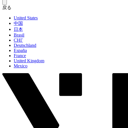
戻る
United States
中国
日本
Brasil
СНГ
Deutschland
España
France
United Kingdom
Mexico