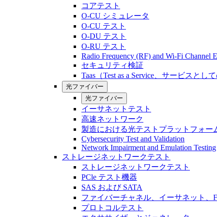
コアテスト
O-CU シミュレータ
O-CU テスト
O-DU テスト
O-RU テスト
Radio Frequency (RF) and Wi-Fi Channel E
セキュリティ検証
Taas（Test as a Service、サービス
光ファイバー
光ファイバー
イーサネットテスト
高速ネットワーク
製造における光テストプラットフォー
Cybersecurity Test and Validation
Network Impairment and Emulation Testing
ストレージネットワークテスト
ストレージネットワークテスト
PCle テスト機器
SAS および SATA
ファイバーチャネル、イーサネット、FCo
プロトコルテスト