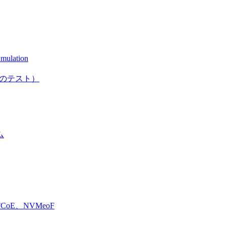
mulation
としてのテスト）
ム
E、NVMeoF