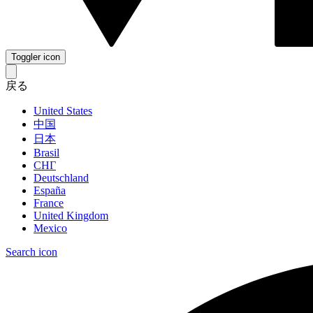
Toggler icon
戻る
United States
中国
日本
Brasil
СНГ
Deutschland
España
France
United Kingdom
Mexico
Search icon