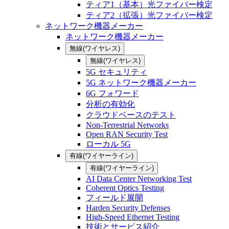
ティア1（基本）光ファイバー検定
ティア2（拡張）光ファイバー検定
ネットワーク機器メーカー
ネットワーク機器メーカー
無線(ワイヤレス)
無線(ワイヤレス)
5G セキュリティ
5G ネットワーク機器メーカー
6G フォワード
分析の有効化
クラウドベースのテスト
Non-Terrestrial Networks
Open RAN Security Test
ローカル 5G
有線(ワイヤーライン)
有線(ワイヤーライン)
AI Data Center Networking Test
Coherent Optics Testing
フィールド展開
Harden Security Defenses
High-Speed Ethernet Testing
技術とサービス紹介