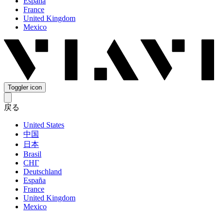
España
France
United Kingdom
Mexico
Toggler icon
戻る
United States
中国
日本
Brasil
СНГ
Deutschland
España
France
United Kingdom
Mexico