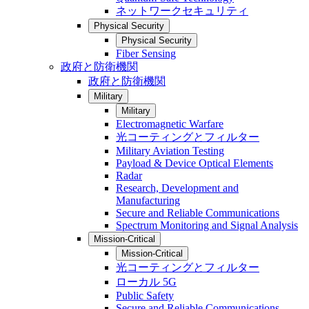
ネットワークセキュリティ
Physical Security
Physical Security
Fiber Sensing
政府と防衛機関
政府と防衛機関
Military
Military
Electromagnetic Warfare
光コーティングとフィルター
Military Aviation Testing
Payload & Device Optical Elements
Radar
Research, Development and
Manufacturing
Secure and Reliable Communications
Spectrum Monitoring and Signal Analysis
Mission-Critical
Mission-Critical
光コーティングとフィルター
ローカル 5G
Public Safety
Secure and Reliable Communications