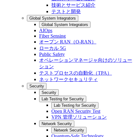
技術とサービス紹介
テストと開発
Global System Integrators
Global System Integrators
AIOps
Fiber Sensing
オープン RAN（O-RAN）
ローカル 5G
Public Safety
オペレーションマネージャ向けのソリュー
ション
テストプロセスの自動化（TPA）
ネットワークセキュリティ
Security
Security
Lab Testing for Security
Lab Testing for Security
Open RAN Security Test
VPN 管理ソリューション
Network Security
Network Security
Quantum-Safe Technology