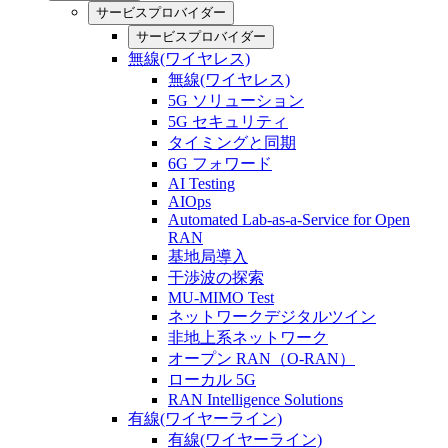
サービスプロバイダー
サービスプロバイダー
無線(ワイヤレス)
無線(ワイヤレス)
5G ソリューション
5G セキュリティ
タイミングと同期
6G フォワード
AI Testing
AIOps
Automated Lab-as-a-Service for Open
RAN
基地局導入
干渉波の探索
MU-MIMO Test
ネットワークデジタルツイン
非地上系ネットワーク
オープン RAN（O-RAN）
ローカル 5G
RAN Intelligence Solutions
有線(ワイヤーライン)
有線(ワイヤーライン)