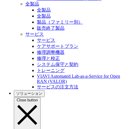
全製品
全製品
全製品
製品（ファミリー別）
販売終了製品
サービス
サービス
ケアサポートプラン
修理調整機器
修理と校正
システム保守と契約
トレーニング
VIAVI Automated Lab-as-a-Service for Open
RAN (VALOR)
サービスの注文方法
ソリューション
Close button