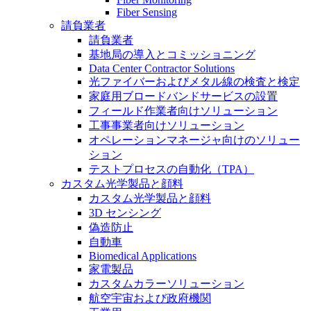
Fiber Sensing
請負業者
請負業者
基地局の導入とコミッショニング
Data Center Contractor Solutions
光ファイバーおよびメタル線の検査と検定
家庭用ブロードバンドサービスの設置
フィールド作業者向けソリューション
工事事業者向けソリューション
オペレーションマネージャ向けのソリュー
ション
テストプロセスの自動化（TPA）
カスタム光学製品と顔料
カスタム光学製品と顔料
3D センシング
偽造防止
自動車
Biomedical Applications
家電製品
カスタムカラーソリューション
航空宇宙および政府機関