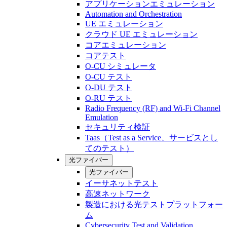
アプリケーションエミュレーション
Automation and Orchestration
UE エミュレーション
クラウド UE エミュレーション
コアエミュレーション
コアテスト
O-CU シミュレータ
O-CU テスト
O-DU テスト
O-RU テスト
Radio Frequency (RF) and Wi-Fi Channel
Emulation
セキュリティ検証
Taas（Test as a Service、サービスとし
てのテスト）
光ファイバー
光ファイバー
イーサネットテスト
高速ネットワーク
製造における光テストプラットフォー
ム
Cybersecurity Test and Validation