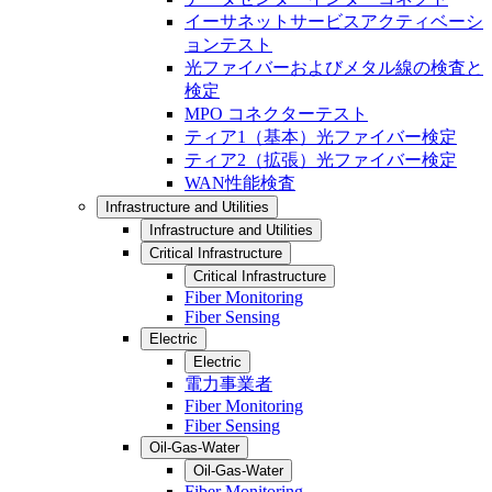
イーサネットサービスアクティベーシ
ョンテスト
光ファイバーおよびメタル線の検査と
検定
MPO コネクターテスト
ティア1（基本）光ファイバー検定
ティア2（拡張）光ファイバー検定
WAN性能検査
Infrastructure and Utilities
Infrastructure and Utilities
Critical Infrastructure
Critical Infrastructure
Fiber Monitoring
Fiber Sensing
Electric
Electric
電力事業者
Fiber Monitoring
Fiber Sensing
Oil-Gas-Water
Oil-Gas-Water
Fiber Monitoring