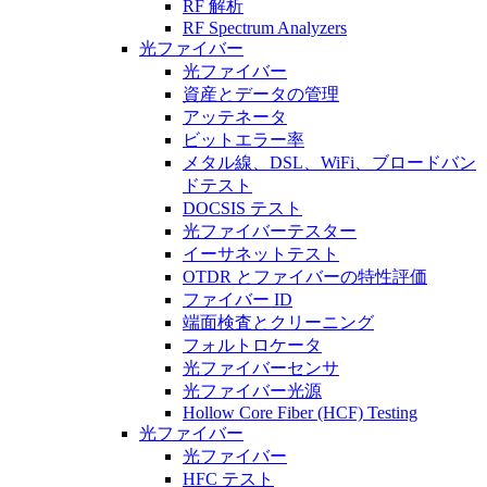
RF 解析
RF Spectrum Analyzers
光ファイバー
光ファイバー
資産とデータの管理
アッテネータ
ビットエラー率
メタル線、DSL、WiFi、ブロードバン
ドテスト
DOCSIS テスト
光ファイバーテスター
イーサネットテスト
OTDR とファイバーの特性評価
ファイバー ID
端面検査とクリーニング
フォルトロケータ
光ファイバーセンサ
光ファイバー光源
Hollow Core Fiber (HCF) Testing
光ファイバー
光ファイバー
HFC テスト