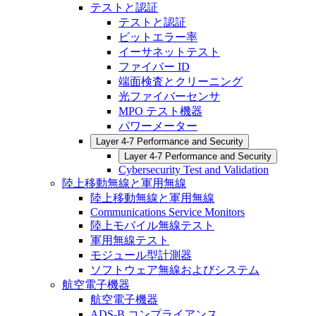
テストと認証
テストと認証
ビットエラー率
イーサネットテスト
ファイバー ID
端面検査とクリーニング
光ファイバーセンサ
MPO テスト機器
パワーメーター
Layer 4-7 Performance and Security
Layer 4-7 Performance and Security
Cybersecurity Test and Validation
陸上移動無線と軍用無線
陸上移動無線と軍用無線
Communications Service Monitors
陸上モバイル無線テスト
軍用無線テスト
モジュール型計測器
ソフトウェア無線およびシステム
航空電子機器
航空電子機器
ADS-B コンプライアンス