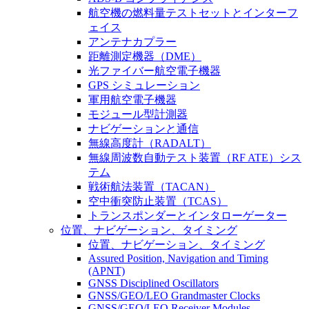
航空機の燃料量テストセットとインターフ
ェイス
アンテナカプラー
距離測定機器（DME）
光ファイバー航空電子機器
GPS シミュレーション
軍用航空電子機器
モジュール型計測器
ナビゲーションと通信
無線高度計（RADALT）
無線周波数自動テスト装置（RF ATE）シス
テム
戦術航法装置（TACAN）
空中衝突防止装置（TCAS）
トランスポンダーとインタローゲーター
位置、ナビゲーション、タイミング
位置、ナビゲーション、タイミング
Assured Position, Navigation and Timing
(APNT)
GNSS Disciplined Oscillators
GNSS/GEO/LEO Grandmaster Clocks
GNSS/GEO/LEO Receiver Modules