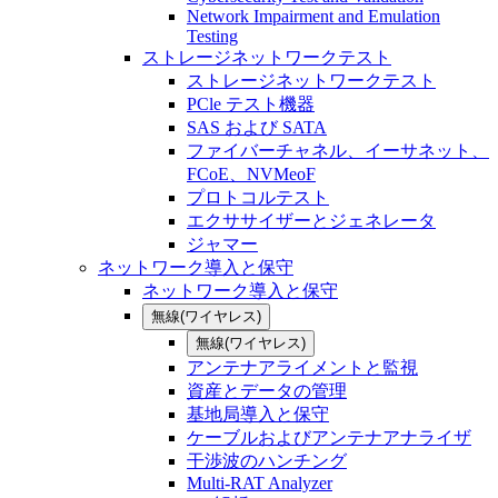
Network Impairment and Emulation
Testing
ストレージネットワークテスト
ストレージネットワークテスト
PCle テスト機器
SAS および SATA
ファイバーチャネル、イーサネット、
FCoE、NVMeoF
プロトコルテスト
エクササイザーとジェネレータ
ジャマー
ネットワーク導入と保守
ネットワーク導入と保守
無線(ワイヤレス)
無線(ワイヤレス)
アンテナアライメントと監視
資産とデータの管理
基地局導入と保守
ケーブルおよびアンテナアナライザ
干渉波のハンチング
Multi-RAT Analyzer