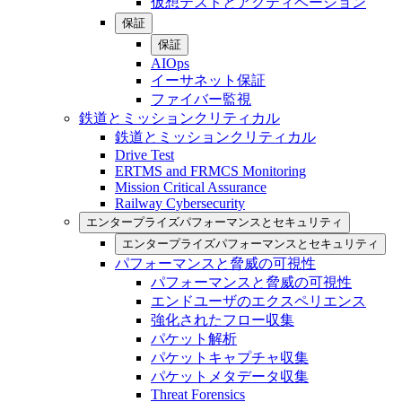
仮想テストとアクティベーション
保証
保証
AIOps
イーサネット保証
ファイバー監視
鉄道とミッションクリティカル
鉄道とミッションクリティカル
Drive Test
ERTMS and FRMCS Monitoring
Mission Critical Assurance
Railway Cybersecurity
エンタープライズパフォーマンスとセキュリティ
エンタープライズパフォーマンスとセキュリティ
パフォーマンスと脅威の可視性
パフォーマンスと脅威の可視性
エンドユーザのエクスペリエンス
強化されたフロー収集
パケット解析
パケットキャプチャ収集
パケットメタデータ収集
Threat Forensics