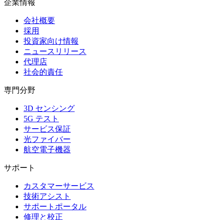
企業情報
会社概要
採用
投資家向け情報
ニュースリリース
代理店
社会的責任
専門分野
3D センシング
5G テスト
サービス保証
光ファイバー
航空電子機器
サポート
カスタマーサービス
技術アシスト
サポートポータル
修理と校正