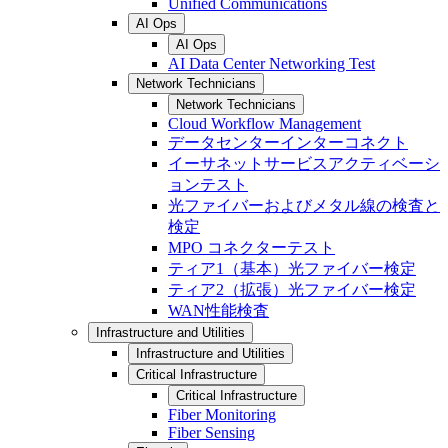
Unified Communications
AI Ops
AI Ops
AI Data Center Networking Test
Network Technicians
Network Technicians
Cloud Workflow Management
データセンターインターコネクト
イーサネットサービスアクティベーシ
ョンテスト
光ファイバーおよびメタル線の検査と
検定
MPO コネクターテスト
ティア1（基本）光ファイバー検定
ティア2（拡張）光ファイバー検定
WAN性能検査
Infrastructure and Utilities
Infrastructure and Utilities
Critical Infrastructure
Critical Infrastructure
Fiber Monitoring
Fiber Sensing