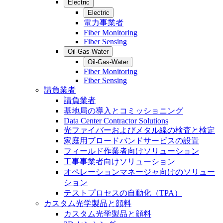
Electric
Electric
電力事業者
Fiber Monitoring
Fiber Sensing
Oil-Gas-Water
Oil-Gas-Water
Fiber Monitoring
Fiber Sensing
請負業者
請負業者
基地局の導入とコミッショニング
Data Center Contractor Solutions
光ファイバーおよびメタル線の検査と検定
家庭用ブロードバンドサービスの設置
フィールド作業者向けソリューション
工事事業者向けソリューション
オペレーションマネージャ向けのソリュー
ション
テストプロセスの自動化（TPA）
カスタム光学製品と顔料
カスタム光学製品と顔料