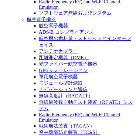
Radio Frequency (RF) and Wi-Fi Channel
Emulation
ソフトウェア無線およびシステム
航空電子機器
航空電子機器
ADS-B コンプライアンス
航空機の燃料量テストセットとインターフ
ェイス
アンテナカプラー
距離測定機器（DME）
光ファイバー航空電子機器
GPS シミュレーション
軍用航空電子機器
モジュール型計測器
ナビゲーションと通信
無線高度計（RADALT）
無線周波数自動テスト装置（RF ATE）シス
テム
Radio Frequency (RF) and Wi-Fi Channel
Emulation
戦術航法装置（TACAN）
空中衝突防止装置（TCAS）