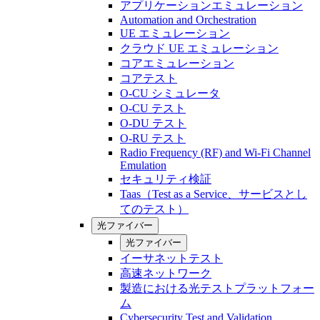
アプリケーションエミュレーション
Automation and Orchestration
UE エミュレーション
クラウド UE エミュレーション
コアエミュレーション
コアテスト
O-CU シミュレータ
O-CU テスト
O-DU テスト
O-RU テスト
Radio Frequency (RF) and Wi-Fi Channel
Emulation
セキュリティ検証
Taas（Test as a Service、サービスとし
てのテスト）
光ファイバー
光ファイバー
イーサネットテスト
高速ネットワーク
製造における光テストプラットフォー
ム
Cybersecurity Test and Validation