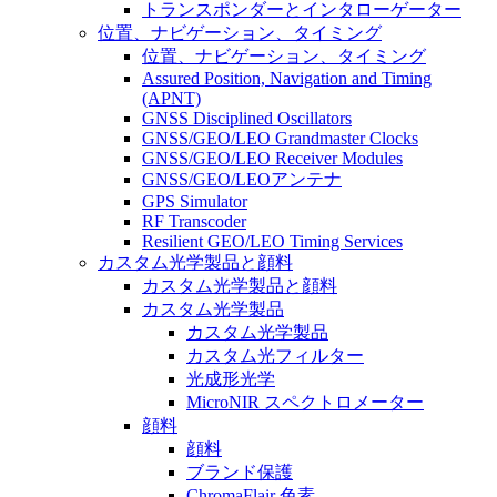
トランスポンダーとインタローゲーター
位置、ナビゲーション、タイミング
位置、ナビゲーション、タイミング
Assured Position, Navigation and Timing
(APNT)
GNSS Disciplined Oscillators
GNSS/GEO/LEO Grandmaster Clocks
GNSS/GEO/LEO Receiver Modules
GNSS/GEO/LEOアンテナ
GPS Simulator
RF Transcoder
Resilient GEO/LEO Timing Services
カスタム光学製品と顔料
カスタム光学製品と顔料
カスタム光学製品
カスタム光学製品
カスタム光フィルター
光成形光学
MicroNIR スペクトロメーター
顔料
顔料
ブランド保護
ChromaFlair 色素