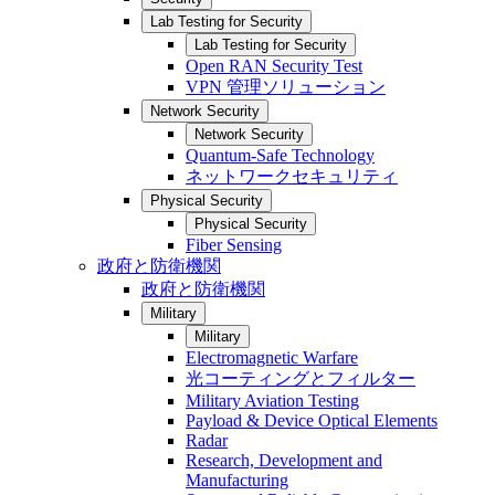
Lab Testing for Security
Lab Testing for Security
Open RAN Security Test
VPN 管理ソリューション
Network Security
Network Security
Quantum-Safe Technology
ネットワークセキュリティ
Physical Security
Physical Security
Fiber Sensing
政府と防衛機関
政府と防衛機関
Military
Military
Electromagnetic Warfare
光コーティングとフィルター
Military Aviation Testing
Payload & Device Optical Elements
Radar
Research, Development and
Manufacturing