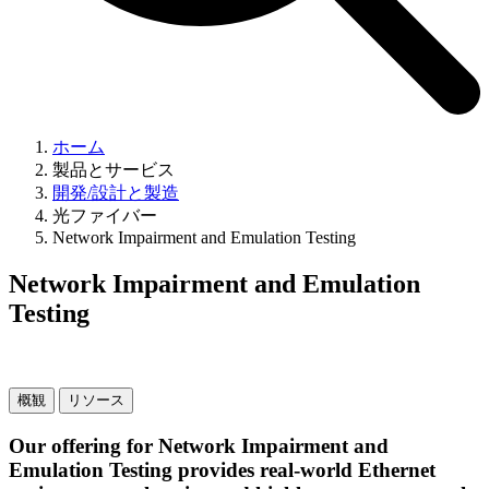
ホーム
製品とサービス
開発/設計と製造
光ファイバー
Network Impairment and Emulation Testing
Network Impairment and Emulation
Testing
概観
リソース
Our offering for Network Impairment and
Emulation Testing provides real-world Ethernet