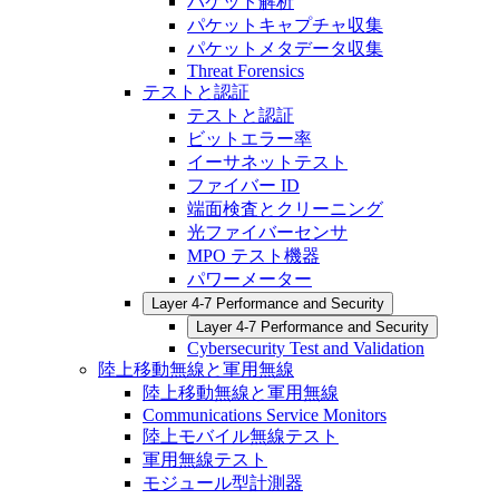
パケット解析
パケットキャプチャ収集
パケットメタデータ収集
Threat Forensics
テストと認証
テストと認証
ビットエラー率
イーサネットテスト
ファイバー ID
端面検査とクリーニング
光ファイバーセンサ
MPO テスト機器
パワーメーター
Layer 4-7 Performance and Security
Layer 4-7 Performance and Security
Cybersecurity Test and Validation
陸上移動無線と軍用無線
陸上移動無線と軍用無線
Communications Service Monitors
陸上モバイル無線テスト
軍用無線テスト
モジュール型計測器