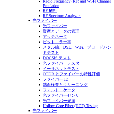
Radio Frequency (RF) and Wi-Fi Channel
Emulation
RF 解析
RF Spectrum Analyzers
光ファイバー
光ファイバー
資産とデータの管理
アッテネータ
ビットエラー率
メタル線、DSL、WiFi、ブロードバン
ドテスト
DOCSIS テスト
光ファイバーテスター
イーサネットテスト
OTDR とファイバーの特性評価
ファイバー ID
端面検査とクリーニング
フォルトロケータ
光ファイバーセンサ
光ファイバー光源
Hollow Core Fiber (HCF) Testing
光ファイバー