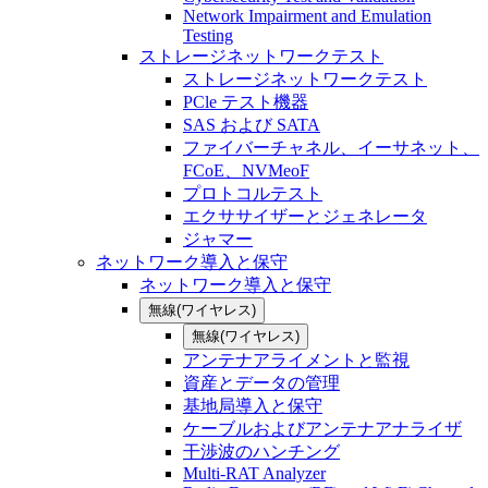
Network Impairment and Emulation
Testing
ストレージネットワークテスト
ストレージネットワークテスト
PCle テスト機器
SAS および SATA
ファイバーチャネル、イーサネット、
FCoE、NVMeoF
プロトコルテスト
エクササイザーとジェネレータ
ジャマー
ネットワーク導入と保守
ネットワーク導入と保守
無線(ワイヤレス)
無線(ワイヤレス)
アンテナアライメントと監視
資産とデータの管理
基地局導入と保守
ケーブルおよびアンテナアナライザ
干渉波のハンチング
Multi-RAT Analyzer