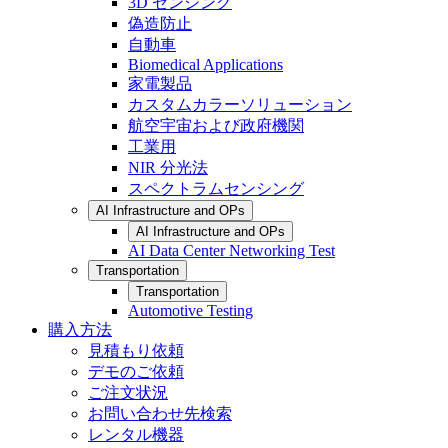
3D センシング
偽造防止
自動車
Biomedical Applications
家電製品
カスタムカラーソリューション
航空宇宙および政府機関
工業用
NIR 分光法
スペクトラムセンシング
AI Infrastructure and OPs
AI Infrastructure and OPs
AI Data Center Networking Test
Transportation
Transportation
Automotive Testing
購入方法
見積もり依頼
デモのご依頼
ご注文状況
お問い合わせ先検索
レンタル機器