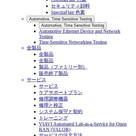
セキュリティ顔料
SpectraFlair 色素
Automotive, Time Sensitive Testing
Automotive, Time Sensitive Testing
Automotive Ethernet Device and Network
Testing
Time-Sensitive Networking Testing
全製品
全製品
全製品
製品（ファミリー別）
販売終了製品
サービス
サービス
ケアサポートプラン
修理調整機器
修理と校正
システム保守と契約
トレーニング
VIAVI Automated Lab-as-a-Service for Open
RAN (VALOR)
サービスの注文方法