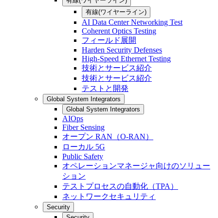
有線(ワイヤーライン)
有線(ワイヤーライン)
AI Data Center Networking Test
Coherent Optics Testing
フィールド展開
Harden Security Defenses
High-Speed Ethernet Testing
技術とサービス紹介
技術とサービス紹介
テストと開発
Global System Integrators
Global System Integrators
AIOps
Fiber Sensing
オープン RAN（O-RAN）
ローカル 5G
Public Safety
オペレーションマネージャ向けのソリュー
ション
テストプロセスの自動化（TPA）
ネットワークセキュリティ
Security
Security