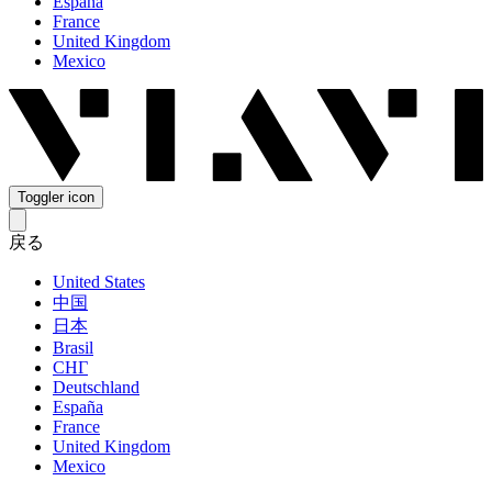
España
France
United Kingdom
Mexico
Toggler icon
戻る
United States
中国
日本
Brasil
СНГ
Deutschland
España
France
United Kingdom
Mexico